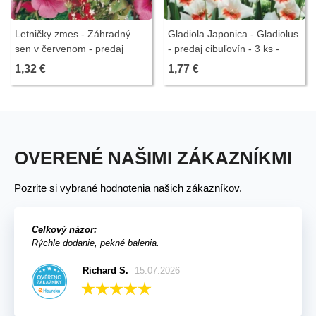
Letničky zmes - Záhradný
Gladiola Japonica - Gladiolus
sen v červenom - predaj
- predaj cibuľovín - 3 ks -
semien - 0,9 g - ukončený
ukončený
1,32 €
1,77 €
OVERENÉ NAŠIMI ZÁKAZNÍKMI
Pozrite si vybrané hodnotenia našich zákazníkov.
Celkový názor:
Rýchle dodanie, pekné balenia.
Richard S.
15.07.2026