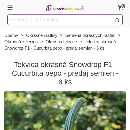
0
Domov
>
Okrasné rastliny
>
Semená okrasných rastlín
>
Okrasná zelenina
>
Okrasná tekvice
>
Tekvica okrasná
Snowdrop F1 - Cucurbita pepo - predaj semien - 6 ks
Tekvica okrasná Snowdrop F1 -
Cucurbita pepo - predaj semien -
6 ks