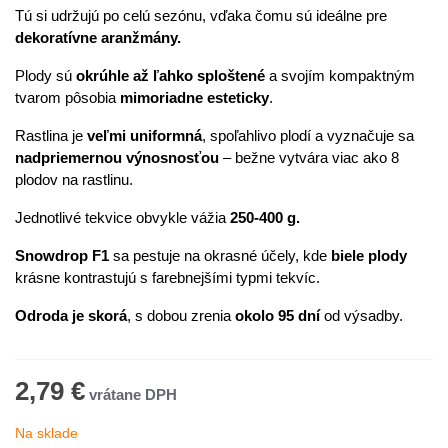
Tú si udržujú po celú sezónu, vďaka čomu sú ideálne pre
dekoratívne aranžmány.
Plody sú
okrúhle až ľahko sploštené
a svojím kompaktným
tvarom pôsobia
mimoriadne esteticky
.
Rastlina je
veľmi uniformná
, spoľahlivo plodí a vyznačuje sa
nadpriemernou výnosnosťou
– bežne vytvára viac ako 8
plodov na rastlinu.
Jednotlivé tekvice obvykle vážia
250-400 g.
Snowdrop F1
sa pestuje na okrasné účely, kde
biele plody
krásne kontrastujú s farebnejšími typmi tekvíc.
Odroda je skorá
, s dobou zrenia
okolo 95 dní
od výsadby.
2,79 €
Na sklade