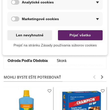
Analytické cookies
Farba Plodu
Biela
Pestovanie
V exteriéri
Marketingové cookies
BIO Kvalita
Nie
Odroda
Hybridné F1
Len nevyhnutné
Prijať všetko
Mrazuvzdornosť
Nie
Prejsť na stránku Zásady používania súborov cookies
Zber
Október
September
Odroda Podľa Obdobia
Skorá
MOHLI BYSTE EŠTE POTREBOVAŤ