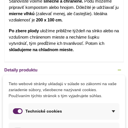
Stanovište volíme
slnečné a chránené.
Pôdu môžeme
pripraviť kompostom alebo hnojom. Dôležité je udržiavať ju
mierne vlhkú
(zalievať menej, ale častejšie). Ideálna
vzdialenosť je
200 x 100 cm.
Po zbere plody
uložíme približne týždeň na slnko alebo na
vzdušnom chránenom mieste a necháme šupku
vytvrdnúť, tým predĺžime ich trvanlivosť. Potom ich
skladujeme na chladnom mieste.
Detaily produktu
PARAMETRE
Tieto webové stránky ukladajú v súlade so zákonmi na vaše
zariadenie súbory, všeobecne nazývané cookies.
Používaním týchto stránok s tým vyjadrujete súhlas.
Výsev
Apríl
Marec
Technické cookies
Stanovište
Slnečné
Výrobca
SemenaOnline