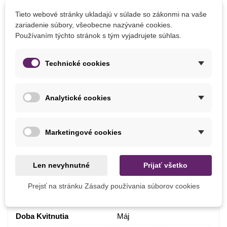
cibuľoviny
alebo
tekutými slepačincami
.
Tieto webové stránky ukladajú v súlade so zákonmi na vaše
zariadenie súbory, všeobecne nazývané cookies.
Ak sa bojíte drobných hlodavcov, odporúčame
Používaním týchto stránok s tým vyjadrujete súhlas.
použiť
košík na cibuľoviny.
Zálievku tulipány vyžadujú
pravidelnú
, pôda by mala
Technické cookies
byť
stále
vlhká
.
Po odkvitnutí cibuľky
Analytické cookies
v
priebehu
júna vyberieme
,
očistíme
a schováme do
prievanu. Nemali by byť vlhké. Potom ich uložíme do
miestnosti s teplotou 15°C a pravidelne ich kontrolujeme.
Marketingové cookies
Ďalší rok ich
vysádzame na iné stanovisko.
Len nevyhnutné
Prijať všetko
Detaily produktu
Prejsť na stránku Zásady používania súborov cookies
PARAMETRE
Doba Kvitnutia
Máj