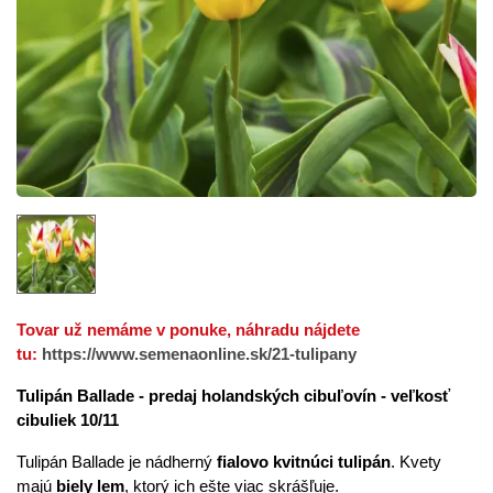
Tovar už nemáme v ponuke, náhradu nájdete
tu:
https://www.semenaonline.sk/21-tulipany
Tulipán Ballade - predaj holandských cibuľovín - veľkosť
cibuliek 10/11
Tulipán Ballade je nádherný
fialovo kvitnúci tulipán
. Kvety
majú
biely lem
, ktorý ich ešte viac skrášľuje.