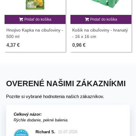
Pridať do košíka
Pridať do košíka
Hnojivo Kapka na cibuľoviny -
Košík na cibuľoviny - hranatý
500 ml
- 16 x 16 cm
4,37 €
0,96 €
OVERENÉ NAŠIMI ZÁKAZNÍKMI
Pozrite si vybrané hodnotenia našich zákazníkov.
Celkový názor:
Rýchle dodanie, pekné balenia.
Richard S.
15.07.2026