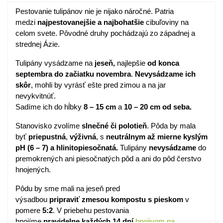
Pestovanie tulipánov nie je nijako náročné. Patria
medzi
najpestovanejšie
a
najbohatšie
cibuľoviny na
celom svete. Pôvodné druhy pochádzajú zo západnej a
strednej Ázie.
Tulipány vysádzame na
jeseň,
najlepšie
od konca
septembra do začiatku novembra
.
Nevysádzame ich
skôr
, mohli by vyrásť ešte pred zimou a na jar
nevykvitnúť.
Sadíme ich do hĺbky
8 – 15 cm
a
10 – 20 cm od seba.
Stanovisko zvolíme
slnečné
či
polotieň
. Pôda by mala
byť
priepustná
,
výživná
, s
neutrálnym až mierne kyslým
pH (6 – 7) a hlinitopiesočnatá.
Tulipány
nevysádzame
do
premokrených ani piesočnatých pôd a ani do pôd čerstvo
hnojených.
Pôdu by sme mali na jeseň pred
výsadbou
pripraviť zmesou kompostu s pieskom
v
pomere
5:2
. V priebehu pestovania
hnojíme
pravidelne
každých 14 dní
hnojivom na