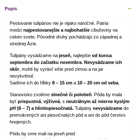
Popis
Pestovanie tulipánov nie je nijako náročné. Patria
medzi
najpestovanejšie
a
najbohatšie
cibuľoviny na
celom svete. Pôvodné druhy pochádzajú zo západnej a
strednej Ázie.
Tulipány vysádzame na
jeseň,
najlepšie
od konca
septembra do začiatku novembra
.
Nevysádzame ich
skôr
, mohli by vyrásť ešte pred zimou a na jar
nevykvitnúť.
Sadíme ich do hĺbky
8 – 15 cm
a
10 – 20 cm od seba.
Stanovisko zvolíme
slnečné
či
polotieň
. Pôda by mala
byť
priepustná
,
výživná
, s
neutrálnym až mierne kyslým
pH (6 – 7) a hlinitopiesočnatá.
Tulipány
nevysádzame
do
premokrených ani piesočnatých pôd a ani do pôd čerstvo
hnojených.
Pôdu by sme mali na jeseň pred