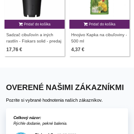
Pridať do košíka
Pridať do košíka
Sadzač cibuľovín a iných
Hnojivo Kapka na cibuľoviny -
rastlín - Fiskars solid - predaj
500 ml
pestovateľských pomôcok -
17,76 €
4,37 €
1 ks
OVERENÉ NAŠIMI ZÁKAZNÍKMI
Pozrite si vybrané hodnotenia našich zákazníkov.
Celkový názor:
Rýchle dodanie, pekné balenia.