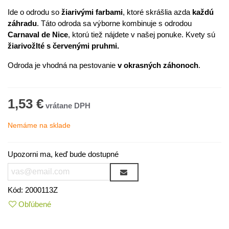
Ide o odrodu so
žiarivými farbami
, ktoré skrášlia azda
každú
záhradu
. Táto odroda sa výborne kombinuje s odrodou
Carnaval de Nice
, ktorú tiež nájdete v našej ponuke. Kvety sú
žiarivožlté s červenými pruhmi.
Odroda je vhodná na pestovanie
v okrasných záhonoch
.
1,53 €
Nemáme na sklade
Upozorni ma, keď bude dostupné
Kód:
2000113Z
Obľúbené