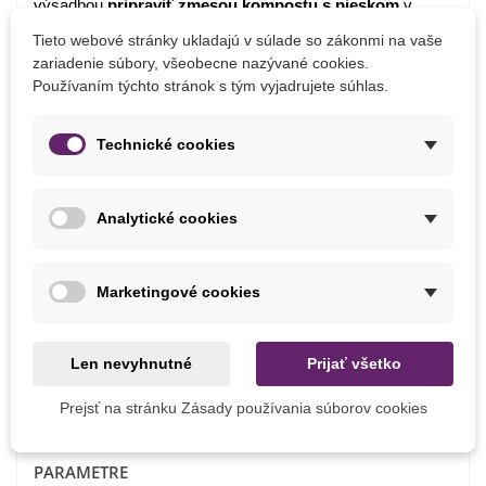
výsadbou
pripraviť zmesou kompostu s pieskom
v
pomere
5:2
. V priebehu pestovania
Tieto webové stránky ukladajú v súlade so zákonmi na vaše
hnojíme
pravidelne
každých 14 dní
hnojivom na
zariadenie súbory, všeobecne nazývané cookies.
cibuľoviny
alebo
tekutými slepačincami
.
Používaním týchto stránok s tým vyjadrujete súhlas.
Ak sa bojíte drobných hlodavcov, odporúčame
použiť
košík na cibuľoviny.
Technické cookies
Zálievku tulipány vyžadujú
pravidelnú
, pôda by mala
byť
stále
vlhká
.
Analytické cookies
Po odkvitnutí cibuľky
v
priebehu
júna vyberieme
,
očistíme
a schováme do
Marketingové cookies
prievanu. Nemali by byť vlhké. Potom ich uložíme do
miestnosti s teplotou 15°C a pravidelne ich kontrolujeme.
Ďalší rok ich
vysádzame na iné stanovisko.
Len nevyhnutné
Prijať všetko
Prejsť na stránku Zásady používania súborov cookies
Detaily produktu
PARAMETRE