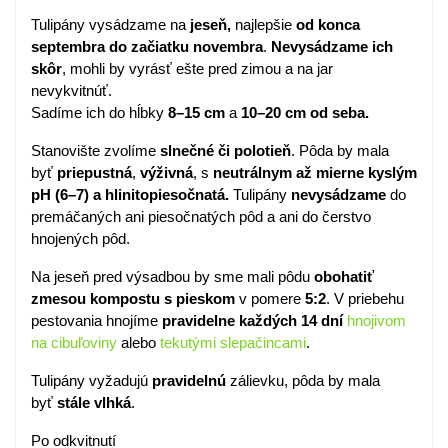
Tulipány vysádzame na
jeseň,
najlepšie
od konca
septembra do začiatku novembra
.
Nevysádzame ich
skôr
, mohli by vyrásť ešte pred zimou a na jar
nevykvitnúť.
Sadíme ich do hĺbky
8–15 cm
a
10–20 cm od seba.
Stanovište zvolíme
slnečné
či
polotieň
. Pôda by mala
byť
priepustná
,
výživná
, s
neutrálnym až mierne kyslým
pH (6–7) a hlinitopiesočnatá.
Tulipány
nevysádzame
do
premáčaných ani piesočnatých pôd a ani do čerstvo
hnojených pôd.
Na jeseň pred výsadbou by sme mali pôdu
obohatiť
zmesou kompostu s pieskom
v pomere
5:2
. V priebehu
pestovania hnojíme
pravidelne
každých 14 dní
hnojivom
na cibuľoviny
alebo
tekutými slepačincami
.
Tulipány vyžadujú
pravidelnú
zálievku, pôda by mala
byť
stále
vlhká
.
Po odkvitnutí