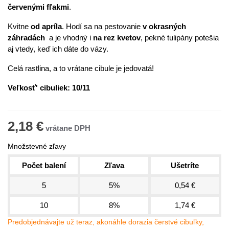
červenými fľakmi
.
Kvitne
od apríla
. Hodí sa na pestovanie
v okrasných
záhradách
a je vhodný i
na rez kvetov
, pekné tulipány potešia
aj vtedy, keď ich dáte do vázy.
Celá rastlina, a to vrátane cibule je jedovatá!
Veľkosť' cibuliek: 10/11
2,18 €
Množstevné zľavy
Počet balení
Zľava
Ušetríte
5
5%
0,54 €
10
8%
1,74 €
Predobjednávajte už teraz, akonáhle dorazia čerstvé cibuľky,