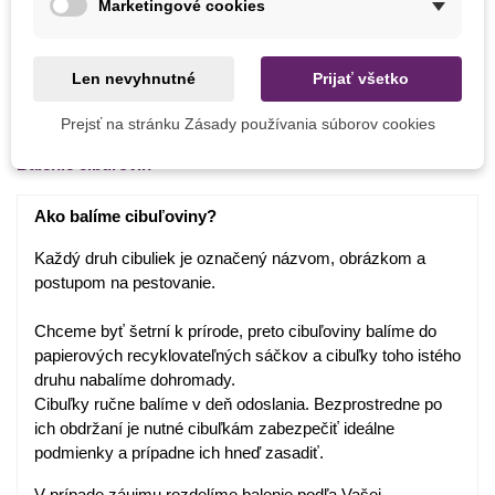
Marketingové cookies
Výrobca
SemenaOnline
Druhy Tulipánov
Triumph
Len nevyhnutné
Prijať všetko
Obdobie Výsadby
Jeseň
Prejsť na stránku Zásady používania súborov cookies
Balenie cibuľovín
Ako balíme cibuľoviny?
Každý druh cibuliek je označený názvom, obrázkom a
postupom na pestovanie.
Chceme byť šetrní k prírode, preto cibuľoviny balíme do
papierových recyklovateľných sáčkov a cibuľky toho istého
druhu nabalíme dohromady.
Cibuľky ručne balíme v deň odoslania. Bezprostredne po
ich obdržaní je nutné cibuľkám zabezpečiť ideálne
podmienky a prípadne ich hneď zasadiť.
V prípade záujmu rozdelíme balenie podľa Vašej