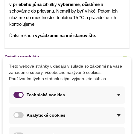
v
priebehu
júna
cibuľky
vyberieme
,
očistíme
a
schováme do prievanu. Nemali by byť vlhké. Potom ich
uložíme do miestnosti s teplotou 15 °C a pravidelne ich
kontrolujeme.
Ďalší rok ich
vysádzame na iné stanovište.
Detaily produktu
Tieto webové stránky ukladajú v súlade so zákonmi na vaše
PARAMETRE
zariadenie súbory, všeobecne nazývané cookies.
Používaním týchto stránok s tým vyjadrujete súhlas.
Doba Kvitnutia
Máj
Výška Rastliny
25 - 45 cm
Technické cookies
Farba Kvetu
Zmes farieb
Analytické cookies
Výsadba
November
Október
September