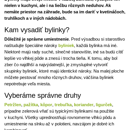
nielen v kuchyni, ale i na liečbu rôznych neduhov. Ak
nemáte priestor na záhrade, bude sa im dariť v kvetináčoch,
truhlíkoch a v iných nádobách.
Kam vysadiť bylinky?
Dôležité je správne umiestnenie
. Pred výsadbou si starostlivo
naštudujte špeciálne nároky
byliniek
, každá bylinka má iné.
Niektoré majú rady suché, slnečné stanovište, iné sa budú cítiť
lepšie vo vlhkej pôde a znesú i trocha tieňa. K tomu, aby bol
zber čo najdlhší a najvýdatnejší, je zmysluplné vytvoriť
skupinky byliniek, ktoré majú identické nároky. Na malej ploche
môžete pestovať mnoho rôznych druhov, väčšina byliniek
nepotrebuje veľa miesta.
Vyberáme správne druhy
Petržlen
,
pažítka
,
kôpor
,
trebuľka
,
koriander
,
ligurček
,
prípadne zelerová vňať sú typickými bylinkami na použitie
v kuchyni. Všetky uprednostňujú rovnomerne vlhkú pôdu a
umiestnenie na slnku až v polotieni, navzájom je dobré ich