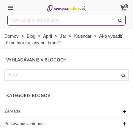
0
Domov
>
Blog
>
Apríl
>
Jar
>
Kalendár
>
Ako vysadiť
rôzne bylinky, aby nechradli?
VYHĽADÁVANIE V BLOGOCH
KATEGÓRIE BLOGOV
Záhrada
Pestovanie v interiéri