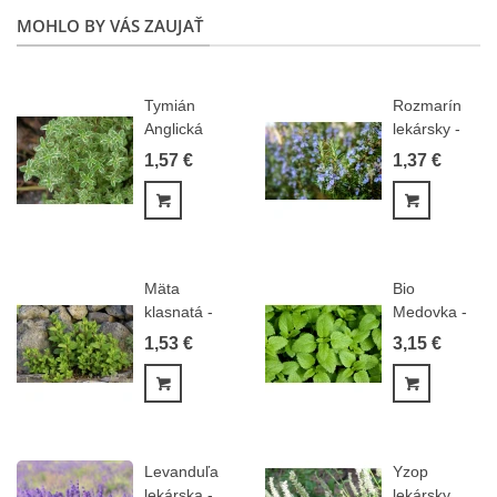
MOHLO BY VÁS ZAUJAŤ
Tymián
Rozmarín
Anglická
lekársky -
zima -
Rosmarinus...
1,57 €
1,37 €
Thymus...
Pridať do košíka
Pridať do
Mäta
Bio
klasnatá -
Medovka -
Mentha
Melissa
1,53 €
3,15 €
viridis -...
officinalis -...
Pridať do košíka
Pridať do
Levanduľa
Yzop
lekárska -
lekársky