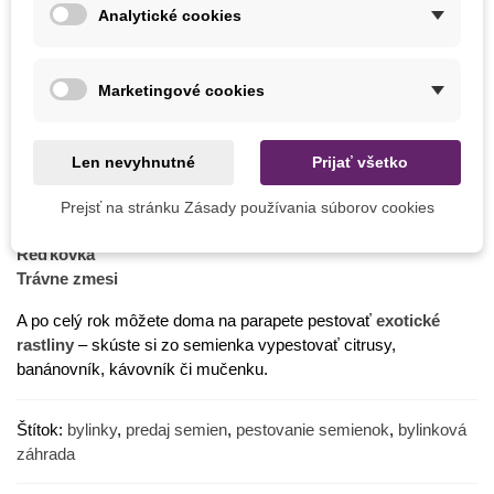
najviac dariť kuchynským bylinkám. Pri tvorbe špirály kamene
Analytické cookies
poriadne skladajte tak, aby pri silnejšom daždi neskĺzli.
Náš tip:
Ak vysadíte z každej bylinky viac kusov, môžete
Marketingové cookies
zberať priebežne a rastliny pritom budú mať dostatok času na
regeneráciu.
Čo vysievať v auguste
Len nevyhnutné
Prijať všetko
Kapusta
Prejsť na stránku Zásady používania súborov cookies
Špenát
Reďkovka
Trávne zmesi
A po celý rok môžete doma na parapete pestovať
exotické
rastliny
– skúste si zo semienka vypestovať citrusy,
banánovník, kávovník či mučenku.
Štítok:
bylinky
,
predaj semien
,
pestovanie semienok
,
bylinková
záhrada