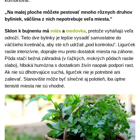
kombinovať.
„Na malej ploche môžete pestovať mnoho rôznych druhov
byliniek, väčšina z nich nepotrebuje veľa miesta.“
Sklon k bujneniu má
mäta
a
medovka
, pretože vyháňajú veľa
odnoží. Tieto dve bylinky je lepšie vysadiť samostatne do
väčšieho kvetináča, aby ste ich udržali „pod kontrolou“. Ligurček
rastie intenzívne, doprajte mu preto dostatok miesta na záhone.
Pôda stačí bežná záhradná (v ťažkých, mokrých pôdach rastie
slabo), hlboká humózna s dostatkom živín naopak podporí rast.
Ak nie sú dlhotrvajúce suchá, ligurček nie je potrebné ani
zalievať. Stanovište môže byť slnečné aj polotieň, iba úplne
tienisté miesta nie sú vhodné.