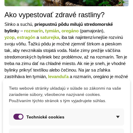
Ako vypestovať zdravé rastliny?
Slnko a suchú,
priepustnú pôdu milujú stredomorské
bylink
y –
rozmarín
,
tymián
,
oregáno
(pamajorán),
yzop
,
estragón
a
saturejka
, iba tak najintenzívnejšie rozvinú
svoju vôňu. Ťažkú pôdu je možné zjemniť štrkom a pieskom
tak, aby nevznikala stojatá voda. Naše zimy prežije väčšina
stredomorských byliniek bez problémov, až na rozmarín. Ten je
treba na zimu dať na chladné miesto. Ak nie je sneh, je vhodné
bylinky prikryť textíliou alebo čečinou. Na jar sa zľahka
zastriháva len tymián,
levanduľa
a rozmarín, oregáno je možné
ostrihať až takmer k zemi.
Tieto webové stránky ukladajú v súlade so zákonmi na vaše
Najviac byliniek na malom priestore je možné pestovať
v tzv.
zariadenie súbory, všeobecne nazývané cookies.
Používaním týchto stránok s tým vyjadrujete súhlas.
bylinkovej špirále
. V bylinkovej špirále je možné pestovať aj
väčší počet rôznych byliniek s odlišnými nárokmi. V horných,
suchých častiach, ktoré sa aj rýchlo vyhrejú od kameňov a
Technické cookies
zostávajú dlhú dobu teplé, zasadíme stredomorské bylinky. Čím
viac sa blížime k zemi, tým je pôda vlhšia. Pri zemi sa bude