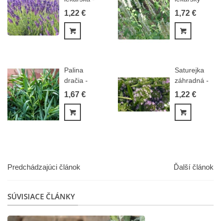
Lavandula...
biely -
1,22 €
1,72 €
Hyssopus...
Pridať do košíka
Pridať do
Palina
Saturejka
dračia -
záhradná -
Estragon -
Satureja...
1,67 €
1,22 €
Artemisia...
Pridať do košíka
Pridať do
Predchádzajúci článok
Ďalší článok
SÚVISIACE ČLÁNKY