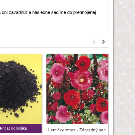
dni zavädnúť a následne sadíme do prehnojenej
Pridať do košíka
Letničky zmes - Záhradný sen
Gladiola J