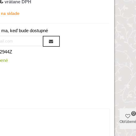
€
na sklade
 ma, keď bude dostupné
2944Z
bené
0
Obľúben