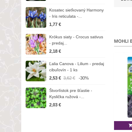
Kosatec sieťkovaný Harmony
K
- Iris reticulata -...
-
1,77 €
1
Krókus siaty - Crocus sativus
Č
MOHLI B
- predaj...
C
2,18 €
3
Ľalia Canova - Lilium - predaj
S
cibuľovín - 1 ks
r
2,53 €
3,62 €
-30%
1
Štvorlístok pre šťastie -
I
Kyslička ružová -...
R
2,03 €
1