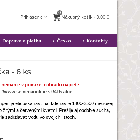
0
Nákupný košík
-
0,00 €
Prihlásenie
Doprava a platba
Česko
Kontakty
ka - 6 ks
ž nemáme v ponuke, náhradu nájdete
s://www.semenaonline.sk/415-aloe
peri je etiópska rastlina, kde rastie 1400-2500 metrovej
o žltými a červenými kvetmi. Prežije aj obdobie sucha,
ie zadržiavať vodu vo svojich listoch.