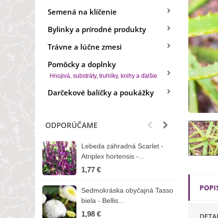
Semená na klíčenie
Bylinky a prírodné produkty
Trávne a lúčne zmesi
Pomôcky a doplnky
Hnojivá, substráty, truhlíky, knihy a ďalšie
Darčekové balíčky a poukážky
ODPORÚČAME
Lebeda záhradná Scarlet -
B
Atriplex hortensis -...
o
1,77 €
3
POPI
Sedmokráska obyčajná Tasso
Z
biela - Bellis...
H
1,98 €
7
DETA