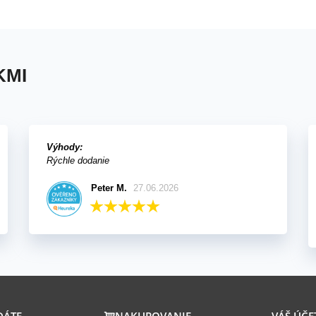
vať liečivky sami doma
ináči
KMI
Výhody:
Rýchle dodanie
Peter M.
27.06.2026