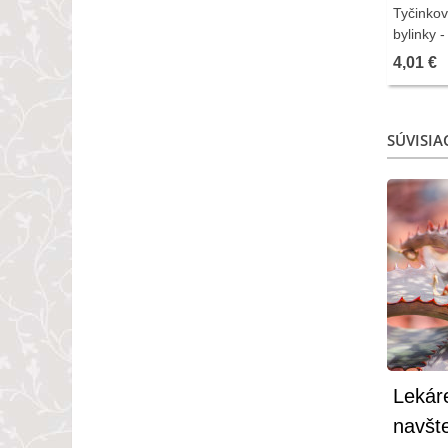
Tyčinkov
bylinky -
hnojivo
4,01 €
SÚVISIA
Lekár
navšte