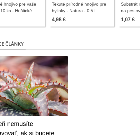
é hnojivo pre vaše
Tekuté prírodné hnojivo pre
Substrát 
 10 ks - Hoštické
bylinky - Natura - 0,5 l
na pestov
100 g
4,98 €
1,07 €
CE ČLÁNKY
eň nemusíte
vovať, ak si budete