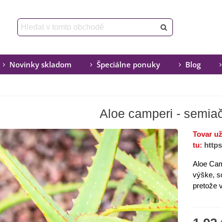
Novinky skladom
Špeciálne ponuky
Blog
Aloe camperi - semiač
Tovar u
tu:
http
Aloe Cam
výške, s
pretože v