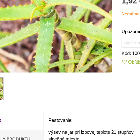
1,92 
Nemáme 
Upozorni
Kód:
100
Obľú
IO Kaleráb Dyna - Brassica
leracea var....
,55 €
S
Pestovanie:
ornica plnokvetá Amarantia -
ippeastrum -...
výsev na jar pri izbovej teplote 21 stupňov
,05 €
ILY PRODUKTU
slnečné miesto