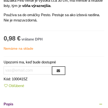
Bazalka Fino verde je vysoká cca 30 cm, má menšie a hrubšie
listy, tým je
vôňa výraznejšia
.
Používa sa do omáčky Pesto. Pestuje sa ako izbová rastlina.
Nie je mrazuvzdorná.
0,98 €
Nemáme na sklade
Upozorni ma, keď bude dostupné
Kód:
1000415Z
Obľúbené
Popis