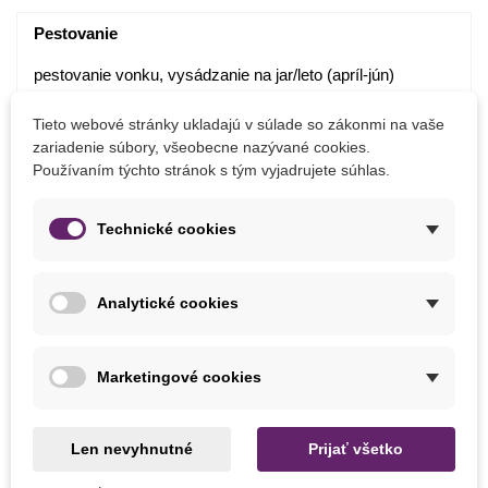
Pestovanie
pestovanie vonku, vysádzanie na jar/leto (apríl-jún)
pestovanie vo vnútri celoročne
dostatok svetla a tepla
Tieto webové stránky ukladajú v súlade so zákonmi na vaše
spon 25 x25 cm
zariadenie súbory, všeobecne nazývané cookies.
Používaním týchto stránok s tým vyjadrujete súhlas.
dobrá drenáž, napr. perlit
hĺbka výsevu - ľahké zatlačenie
po vyklíčení presadenie do väčšieho kvetináča
Technické cookies
klíči okolo 10 - 15 dní pri teplote 18 - 25°C
von vysievame pri min. teplote 16°C
Analytické cookies
Detaily produktu
Marketingové cookies
MOHLI BYSTE EŠTE POTREBOVAŤ
Len nevyhnutné
Prijať všetko