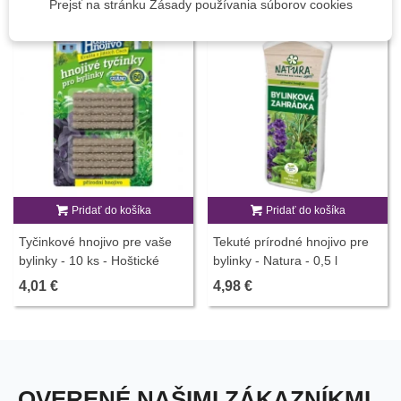
Prejsť na stránku Zásady používania súborov cookies
Pridať do košíka
Pridať do košíka
Tyčinkové hnojivo pre vaše
Tekuté prírodné hnojivo pre
bylinky - 10 ks - Hoštické
bylinky - Natura - 0,5 l
hnojivo
4,01 €
4,98 €
OVERENÉ NAŠIMI ZÁKAZNÍKMI