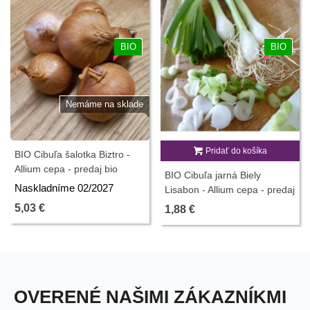
BIO
BIO
Nemáme na sklade
Pridať do košíka
BIO Cibuľa šalotka Biztro -
Allium cepa - predaj bio
BIO Cibuľa jarná Biely
cibule - 150 g
Naskladníme 02/2027
Lisabon - Allium cepa - predaj
bio semien - 100 ks
5,03 €
1,88 €
OVERENÉ NAŠIMI ZÁKAZNÍKMI