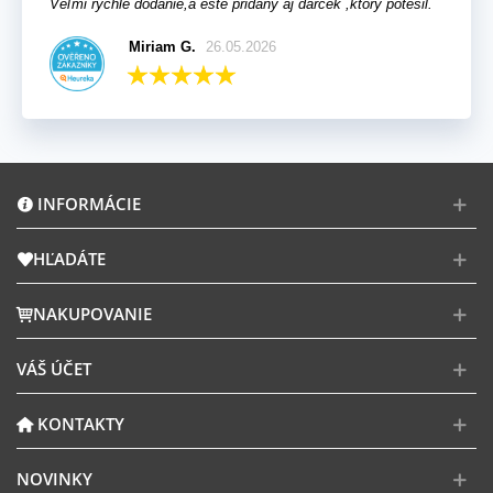
Veľmi rýchle dodanie,a ešte pridaný aj darček ,ktorý potešil.
Miriam G.
26.05.2026
INFORMÁCIE
HĽADÁTE
NAKUPOVANIE
VÁŠ ÚČET
KONTAKTY
NOVINKY