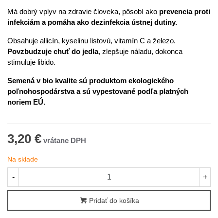
Má dobrý vplyv na zdravie človeka, pôsobí ako
prevencia proti
infekciám a pomáha ako dezinfekcia ústnej dutiny.
Obsahuje allicín, kyselinu listovú, vitamín C a železo.
P
ovzbudzuje chuť do jedla
, zlepšuje náladu, dokonca
stimuluje libido.
Semená v bio kvalite sú produktom ekologického
poľnohospodárstva a sú vypestované podľa platných
noriem EÚ.
3,20 €
Na sklade
-
+
Pridať do košíka