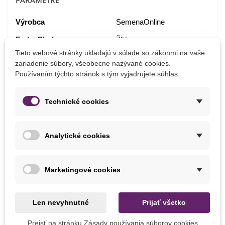
PARAMETRE
Výrobca
SemenaOnline
Farba Plodu
Žltá
Tieto webové stránky ukladajú v súlade so zákonmi na vaše
BIO Kvalita
Áno
zariadenie súbory, všeobecne nazývané cookies.
Používaním týchto stránok s tým vyjadrujete súhlas.
Odroda
Nehybridné
Zber
August
Technické cookies
Júl
Jún
September
Analytické cookies
Odroda Podľa Obdobia
Poloskorá
Odroda Cibúľ
Jarná
Marketingové cookies
MOHLI BYSTE EŠTE POTREBOVAŤ
Len nevyhnutné
Prijať všetko
Prejsť na stránku Zásady používania súborov cookies