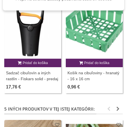
Pridať do košíka
Pridať do košíka
Sadzač cibuľovín a iných
Košík na cibuľoviny - hranatý
rastlín - Fiskars solid - predaj
- 16 x 16 cm
pestovateľských pomôcok -
17,76 €
0,96 €
1 ks
5 INÝCH PRODUKTOV V TEJ ISTEJ KATEGÓRII: