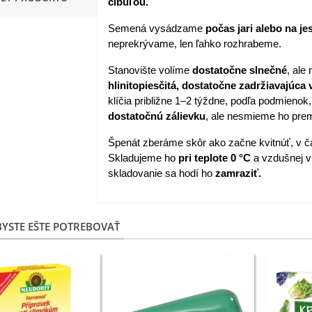
cibuľou.
apucínka nízka - Alaska Mix
Semená vysádzame
počas jari alebo na j
 Tropaeolum nanum...
neprekrývame, len ľahko rozhrabeme.
,98 €
Stanovište volíme
dostatočne slnečné
, ale
hlinitopiesčitá, dostatočne zadržiavajúca
akanka Virtus F1 -
klíčia približne 1–2 týždne, podľa podmieno
ichorium intybus - predaj...
dostatočnú zálievku
, ale nesmieme ho prem
,20 €
Špenát zberáme skôr ako začne kvitnúť, v 
edmokráska obyčajná
Skladujeme ho
pri teplote 0 °C
a vzdušnej v
užové odtiene - Bellis...
skladovanie sa hodí ho
zamraziť.
,57 €
skerník plnokvetý modrý -
YSTE EŠTE POTREBOVAŤ
anunculus asiaticus...
,82 €