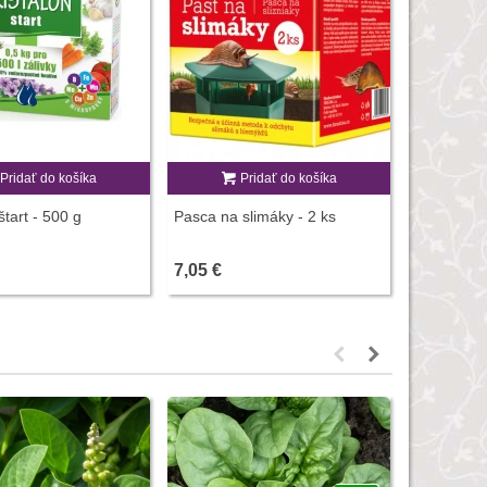
Pridať do košíka
Pridať do košíka
P
štart - 500 g
Pasca na slimáky - 2 ks
Vypichovač
1 ks
7,05 €
10,15 €