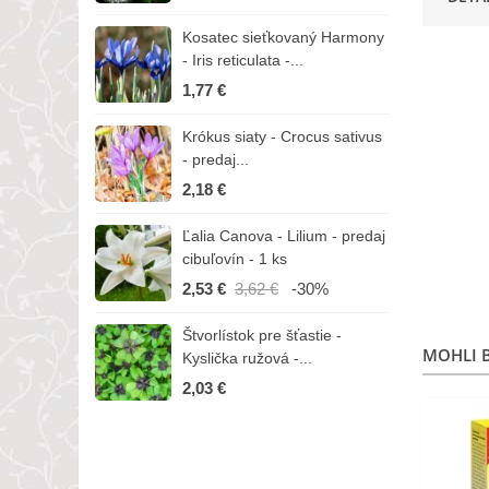
Kosatec sieťkovaný Harmony
K
- Iris reticulata -...
-
1,77 €
1
Krókus siaty - Crocus sativus
Č
- predaj...
C
2,18 €
3
Ľalia Canova - Lilium - predaj
S
cibuľovín - 1 ks
r
2,53 €
3,62 €
-30%
1
Štvorlístok pre šťastie -
I
MOHLI B
Kyslička ružová -...
R
2,03 €
1