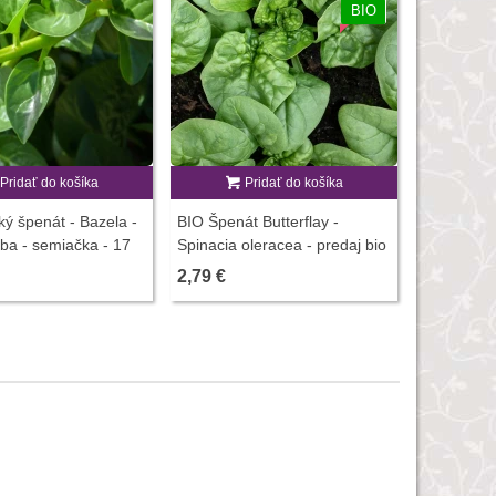
BIO
Pridať do košíka
Pridať do košíka
Stromový 
Chenopodi
ý špenát - Bazela -
BIO Špenát Butterflay -
predaj sem
2,18 €
lba - semiačka - 17
Spinacia oleracea - predaj bio
semien - 70 ks
2,79 €