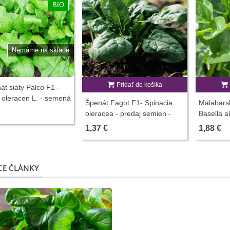
BIO
Nemáme na sklade
Pridať do košíka
át siaty Palco F1 -
 oleracen L. - semená
Špenát Fagot F1- Spinacia
Malabarsk
- 70 ks
oleracea - predaj semien -
Basella a
200 ks
ks
1,37 €
1,88 €
CE ČLÁNKY