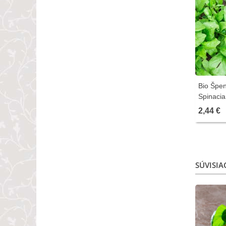
Bio Špen
Spinacia
bio osív 
2,44 €
SÚVISIA