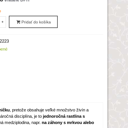
e
+
Pridať do košíka
2223
bené
ničku
, pretože obsahuje veľké množstvo živín a
áročná disciplína, je to
jednoročná rastlina s
dná medziplodina, napr.
na záhony s mrkvou alebo