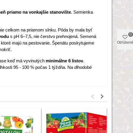
eseň priamo na vonkajšie stanovište
. Semienka
 nie celkom na priamom slnku. Pôda by mala byť
0
 vodu
s pH 6–7,5, nie čerstvo prehnojená. Semená
k, ktoré majú na pestovanie. Špenátu poskytujeme
Obľúben
okriť.
čase keď má vyvinutých
minimálne 6 listov
.
lhkosti 95 - 100 % počas 1 týždňa. Na dlhodobé