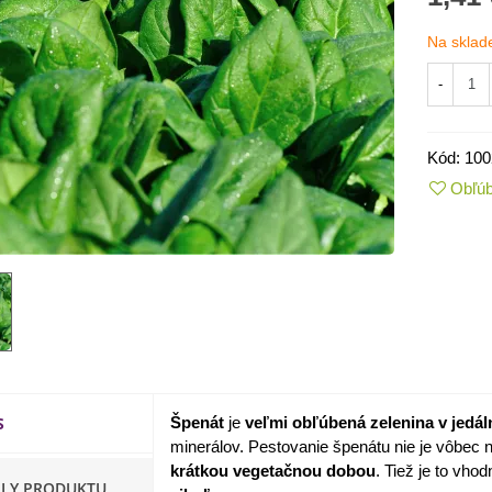
Na sklad
-
Kód:
100
Obľú
IO Kaleráb Dyna - Brassica
leracea var....
,55 €
S
Špenát
je
veľmi obľúbená zelenina v jedál
ornica plnokvetá Amarantia -
minerálov. Pestovanie špenátu nie je vôbec n
ippeastrum -...
krátkou vegetačnou dobou
. Tiež je to vho
,05 €
ILY PRODUKTU