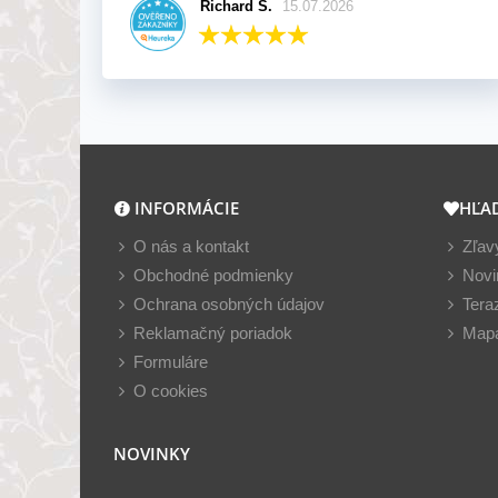
Richard S.
15.07.2026
INFORMÁCIE
HĽA
O nás a kontakt
Zľav
Obchodné podmienky
Novi
Ochrana osobných údajov
Tera
Reklamačný poriadok
Mapa
Formuláre
O cookies
NOVINKY