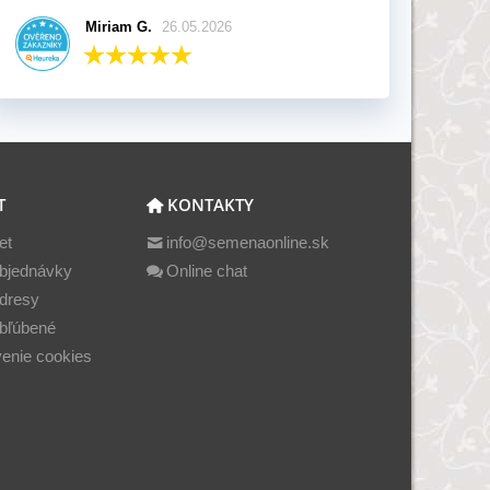
Miriam G.
26.05.2026
T
KONTAKTY
et
info@semenaonline.sk
bjednávky
Online chat
dresy
bľúbené
enie cookies