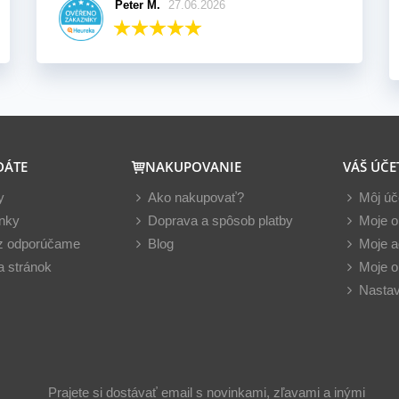
Peter M.
27.06.2026
DÁTE
NAKUPOVANIE
VÁŠ ÚČE
y
Ako nakupovať?
Môj úč
nky
Doprava a spôsob platby
Moje o
z odporúčame
Blog
Moje a
 stránok
Moje o
Nastav
Prajete si dostávať email s novinkami, zľavami a inými