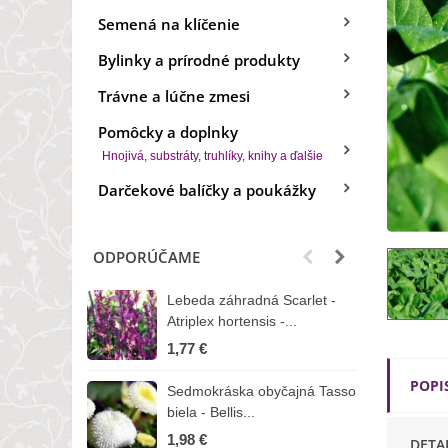
Semená na klíčenie
Bylinky a prírodné produkty
Trávne a lúčne zmesi
Pomôcky a doplnky
Hnojivá, substráty, truhlíky, knihy a ďalšie
Darčekové balíčky a poukážky
ODPORÚČAME
Lebeda záhradná Scarlet -
B
Atriplex hortensis -...
o
1,77 €
3
POPI
Sedmokráska obyčajná Tasso
Z
biela - Bellis...
H
1,98 €
7
DETA