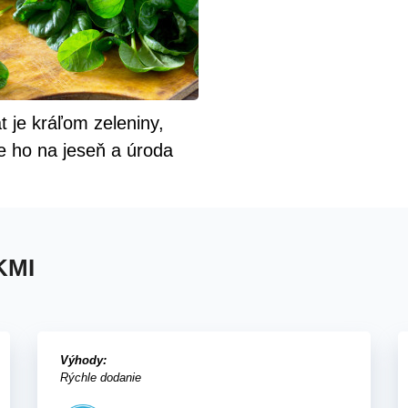
 je kráľom zeleniny,
e ho na jeseň a úroda
teší už skoro na jar
KMI
Výhody:
Rýchle dodanie