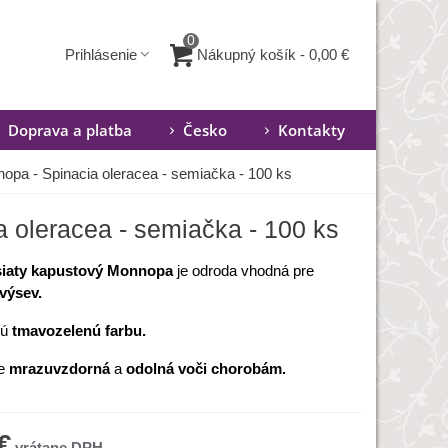
0
Nákupný košík
-
0,00 €
Prihlásenie
Doprava a platba
Česko
Kontakty
opa - Spinacia oleracea - semiačka - 100 ks
 oleracea - semiačka - 100 ks
siaty kapustový Monnopa
je odroda vhodná pre
výsev.
jú
tmavozelenú farbu.
je
mrazuvzdorná
a
odolná voči chorobám.
€