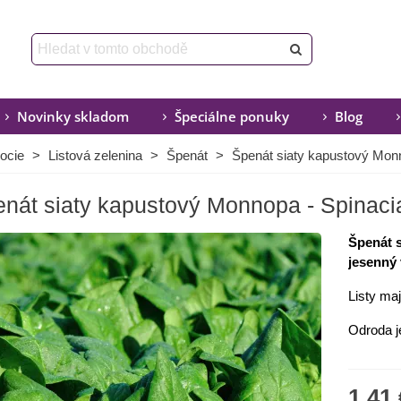
Novinky skladom
Špeciálne ponuky
Blog
ocie
>
Listová zelenina
>
Špenát
>
Špenát siaty kapustový Monn
nát siaty kapustový Monnopa - Spinacia
Špenát 
jesenný 
Listy ma
Odroda 
1,41 