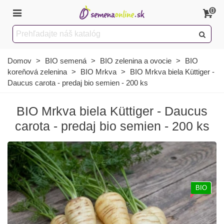
0
Domov
>
BIO semená
>
BIO zelenina a ovocie
>
BIO
koreňová zelenina
>
BIO Mrkva
>
BIO Mrkva biela Küttiger -
Daucus carota - predaj bio semien - 200 ks
BIO Mrkva biela Küttiger - Daucus
carota - predaj bio semien - 200 ks
BIO