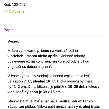
Kód:
1004127
Obľúbené
Popis
Výsev:
Mrkvu vysievame
priamo
na vonkajší záhon
v
priebehu
marca alebo apríla
. Niektoré odrody
vysievame až na konci jari, neskoré odrody s dlhou
vegetačnou dobou na jeseň.
V čase výsevu by vonkajšia denná teplota mala byť
už
aspoň 7 °C, ideálne 16 °C
. Hĺbka výsevu by mala
byť
1–2 cm
. Doba klíčenia je približne
10–20 dní
,
niekedy
viac
.
Ideálny spon je 30 x 15 cm
.
Stanovište musí byť
slnečné
, s
neutrálnou
až
ľahko
zásaditou
pôdou. Mrkva patrí medzi rastliny
druhej trate
,