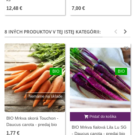
12,48 €
7,00 €
8 INÝCH PRODUKTOV V TEJ ISTEJ KATEGÓRII:
BIO
BIO
Nemáme na sklade
Pridať do košíka
BIO Mrkva skorá Touchon -
Daucus carota - predaj bio
BIO Mrkva fialová Lila Lu SG
semien - 200 ks
1,77 €
- Daucus carota - predaj bio