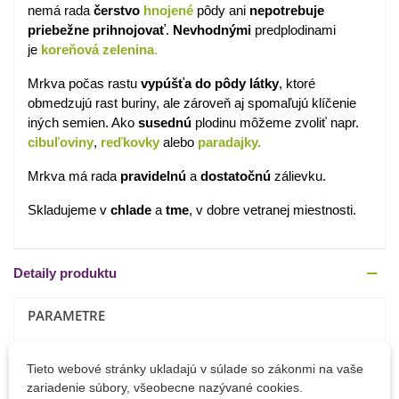
nemá rada
čerstvo
hnojené
pôdy ani
nepotrebuje
priebežne prihnojovať
.
Nevhodnými
predplodinami
je
koreňová zelenina
.
Mrkva počas rastu
vypúšťa do pôdy látky
, ktoré
obmedzujú rast buriny, ale zároveň aj spomaľujú klíčenie
iných semien. Ako
susednú
plodinu môžeme zvoliť napr.
cibuľoviny
,
reďkovky
alebo
paradajky.
Mrkva má rada
pravidelnú
a
dostatočnú
zálievku.
Skladujeme v
chlade
a
tme
, v dobre vetranej miestnosti.
Detaily produktu
PARAMETRE
Výsev
Apríl
Tieto webové stránky ukladajú v súlade so zákonmi na vaše
Jún
zariadenie súbory, všeobecne nazývané cookies.
Máj