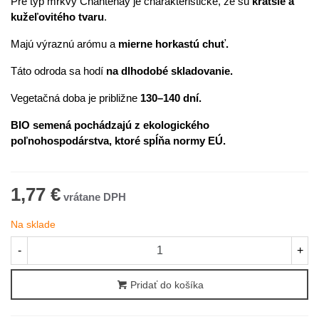
Pre typ mrkvy Chantenay je charakteristické, že sú
kratšie a
kužeľovitého tvaru
.
Majú výraznú arómu a
mierne horkastú chuť.
Táto odroda sa hodí
na dlhodobé skladovanie.
Vegetačná doba je približne
130–140 dní.
BIO semená pochádzajú z ekologického
poľnohospodárstva, ktoré spĺňa normy EÚ.
1,77 €
Na sklade
-
+
Pridať do košíka