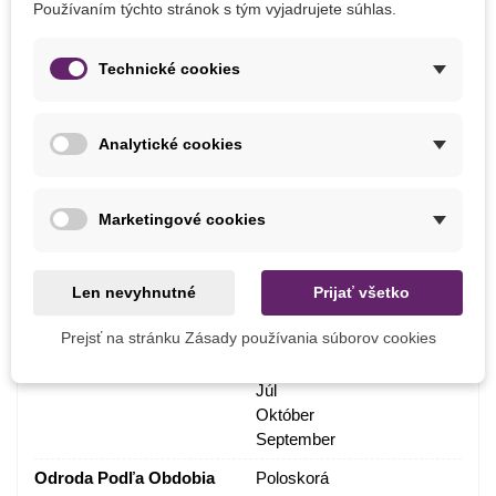
Používaním týchto stránok s tým vyjadrujete súhlas.
Marec
Stanovište
Slnečné
Technické cookies
Výrobca
SemenaOnline
Farba Plodu
Biela
Analytické cookies
Pestovanie
V exteriéri
BIO Kvalita
Áno
Marketingové cookies
Odroda
Nehybridné
Mrazuvzdornosť
Nie
Len nevyhnutné
Prijať všetko
Vegetačné Obdobie
Letničky
Prejsť na stránku Zásady používania súborov cookies
Zber
August
Júl
Október
September
Odroda Podľa Obdobia
Poloskorá