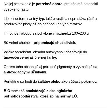
Na jej pestovanie je
potrebná opora
, pretože má potenciál
vysokého rastu.
Ide o indeterminantný typ, takže rastlina neprestáva rásť a
produkovať plody až do príchodu prvých mrazov.
Hmotnosť plodov sa pohybuje v rozmedzí 100–200 g.
Sú veľmi chutné –
pripomínajú chuť sliviek.
Vďaka vysokému obsahu antokyanov dozrievajú do
tmavočervenej až čiernej farby
.
Okrem toho obsahujú aj prírodné pigmenty a vyznačujú sa
antioxidačnými účinkami.
Perfektne sa hodí do
šalátov alebo ako súčasť pokrmov.
BIO semená pochádzajú z ekologického
poľnohospodárstva, ktoré spĺňa normy EÚ.