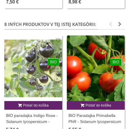
7,50 €
8,98 €
8 INÝCH PRODUKTOV V TEJ ISTEJ KATEGÓRII:
BIO
BIO
Pridať do košíka
Pridať do košíka
BIO paradajka Indigo Rose -
BIO Paradajka Primabella
Solanum lycopersicum -
PhR - Solanum lycopersicum
predaj bio semien - 7 ks
- predaj bio semien - 8 ks