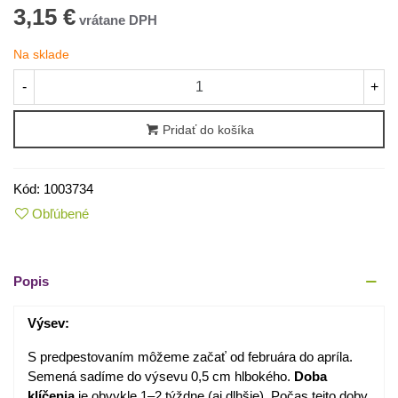
3,15 €
Na sklade
-
+
Pridať do košíka
Kód:
1003734
Obľúbené
Popis
Výsev:
S predpestovaním môžeme začať od februára do apríla.
Semená sadíme do výsevu 0,5 cm hlbokého.
Doba
klíčenia
je obvykle 1–2 týždne (aj dlhšie). Počas tejto doby