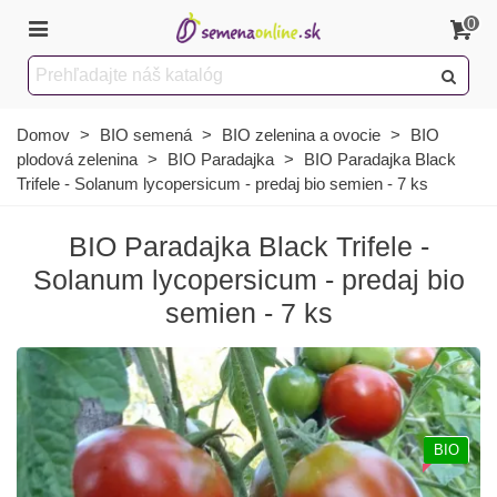
0
Domov
>
BIO semená
>
BIO zelenina a ovocie
>
BIO
plodová zelenina
>
BIO Paradajka
>
BIO Paradajka Black
Trifele - Solanum lycopersicum - predaj bio semien - 7 ks
BIO Paradajka Black Trifele -
Solanum lycopersicum - predaj bio
semien - 7 ks
BIO