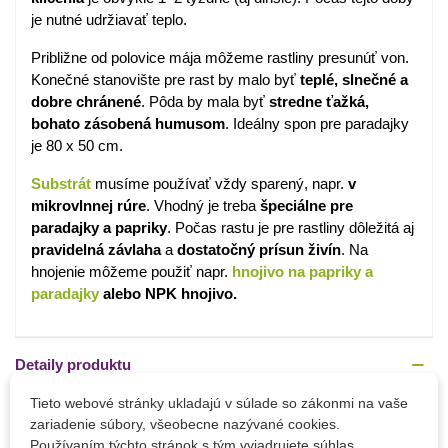
je nutné udržiavať teplo.
Približne od polovice mája môžeme rastliny presunúť von.
Konečné stanovište pre rast by malo byť
teplé, slnečné a
dobre chránené
. Pôda by mala byť
stredne ťažká,
bohato zásobená humusom
. Ideálny spon pre paradajky
je 80 x 50 cm.
Substrát
musíme používať vždy sparený, napr.
v
mikrovlnnej rúre
. Vhodný je treba
špeciálne pre
paradajky a papriky
. Počas rastu je pre rastliny dôležitá aj
pravidelná závlaha
a
dostatočný prísun živín
. Na
hnojenie môžeme použiť napr.
hnojivo na papriky a
paradajky
alebo NPK hnojivo.
Detaily produktu
Tieto webové stránky ukladajú v súlade so zákonmi na vaše
PARAMETRE
zariadenie súbory, všeobecne nazývané cookies.
Používaním týchto stránok s tým vyjadrujete súhlas.