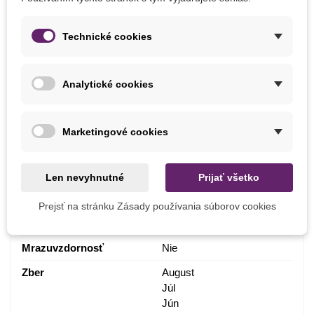
Výsev
Apríl
Február
Marec
Technické cookies
Stanovište
Slnečné
Analytické cookies
Odroda Paradajky
Kolíková
Výrobca
SemenaOnline
Marketingové cookies
Farba Plodu
Červená
Čierna
Pestovanie
V exteriéri
Len nevyhnutné
Prijať všetko
BIO Kvalita
Áno
Prejsť na stránku Zásady používania súborov cookies
Odroda
Nehybridné
Mrazuvzdornosť
Nie
Zber
August
Júl
Jún