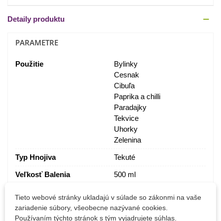
Detaily produktu
PARAMETRE
Použitie
Bylinky
Cesnak
Cibuľa
Paprika a chilli
Paradajky
Tekvice
Uhorky
Zelenina
Typ Hnojiva
Tekuté
Veľkosť Balenia
500 ml
Výrobca
BoPon
Tieto webové stránky ukladajú v súlade so zákonmi na vaše
zariadenie súbory, všeobecne nazývané cookies.
Na Ekologické Pestovanie
Nie
Používaním týchto stránok s tým vyjadrujete súhlas.