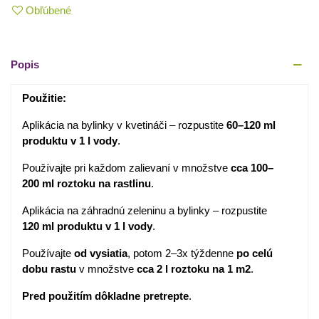
Obľúbené
Popis
Použitie:
Aplikácia na bylinky v kvetináči – rozpustite
60–120 ml
produktu v 1 l vody
.
Používajte pri každom zalievaní v množstve
cca 100–
200 ml roztoku na rastlinu
.
Aplikácia na záhradnú zeleninu a bylinky – rozpustite
120 ml produktu v 1 l vody
.
Používajte
od vysiatia
, potom 2–3x týždenne
po celú
dobu rastu
v množstve
cca 2 l roztoku na 1 m2
.
Pred použitím dôkladne pretrepte
.