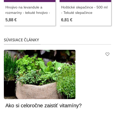
Hnojivo na levandule a
Hoštické slepačince - 500 ml
rozmaríny - tekuté hnojivo -
- Tekuté slepačince
Profík - hnojivá - 500 ml
5,88 €
6,81 €
SÚVISIACE ČLÁNKY
Ako si celoročne zaistiť vitamíny?