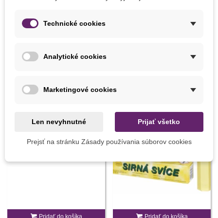
Zloženie
Organické
KONKRÉTNE ODKAZY
Technické cookies
5904517325302
ean13
Analytické cookies
MOHLI BYSTE EŠTE POTREBOVAŤ
Marketingové cookies
Len nevyhnutné
Prijať všetko
Prejsť na stránku Zásady používania súborov cookies
Pridať do košíka
Pridať do košíka