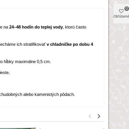
0
Obľúben
e na
24–48 hodín do teplej vody
, ktorú často
echáme ich stratifikovať
v chladničke po dobu 4
o hĺbky maximálne 0,5 cm.
este.
 chudobných alebo kamenistých pôdach.