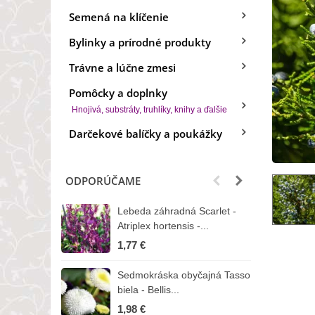
Semená na klíčenie
Bylinky a prírodné produkty
Trávne a lúčne zmesi
Pomôcky a doplnky
Hnojivá, substráty, truhlíky, knihy a ďalšie
Darčekové balíčky a poukážky
ODPORÚČAME
Lebeda záhradná Scarlet -
B
Atriplex hortensis -...
o
1,77 €
3
Sedmokráska obyčajná Tasso
Z
biela - Bellis...
H
1,98 €
7