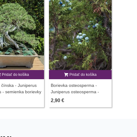
Pridať do košíka
Pridať do košíka
 čínska - Juniperus
Borievka osteosperma -
s - semienka borievky
Juniperus osteosperma -
semienka borievky - 5 ks
2,90 €