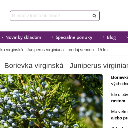
Novinky skladom
Špeciálne ponuky
Blog
ka virginská - Juniperus virginiana - predaj semien - 15 ks
Borievka virginská - Juniperus virginia
Borievka
východne
Ide o pô
rastom.
Má veľmi
alebo pr