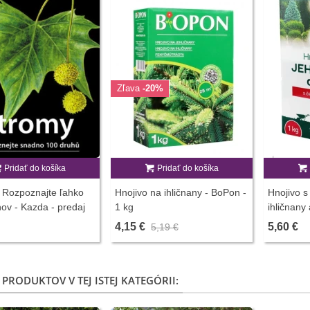
Zľava
-20%
Pridať do košíka
Pridať do košíka
 Rozpoznajte ľahko
Hnojivo na ihličnany - BoPon -
Hnojivo s
ov - Kazda - predaj
1 kg
ihličnany 
ks
predaj hno
4,15 €
5,60 €
5,19 €
 PRODUKTOV V TEJ ISTEJ KATEGÓRII: