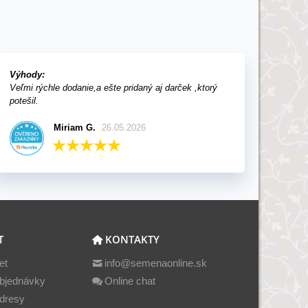
Výhody:
Veľmi rýchle dodanie,a ešte pridaný aj darček ,ktorý
potešil.
Miriam G.
26.05.2026
T
KONTAKTY
et
info@semenaonline.sk
bjednávky
Online chat
dresy