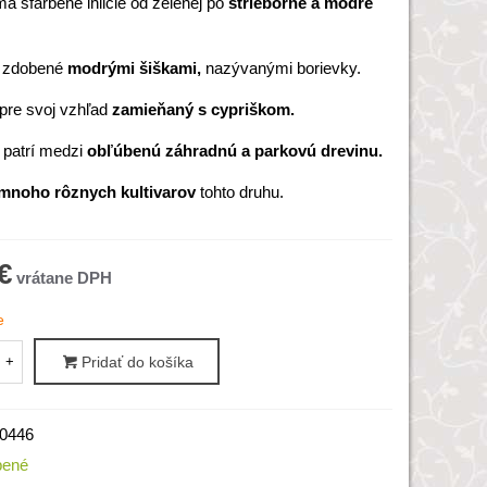
á sfarbené ihličie od zelenej po
strieborné a modré
 zdobené
modrými šiškami,
nazývanými borievky.
 pre svoj vzhľad
zamieňaný s cypriškom.
 patrí medzi
obľúbenú záhradnú a parkovú drevinu.
mnoho rôznych kultivarov
tohto druhu.
€
e
+
Pridať do košíka
0446
bené