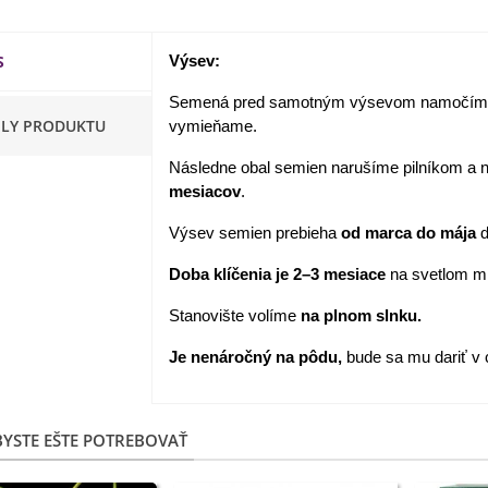
apucínka nízka - Alaska Mix
 Tropaeolum nanum...
S
Výsev:
,98 €
Semená pred samotným výsevom namočím
ILY PRODUKTU
vymieňame.
akanka Virtus F1 -
ichorium intybus - predaj...
Následne obal semien narušíme pilníkom a n
,20 €
mesiacov
.
Výsev semien prebieha
od marca do mája
d
edmokráska obyčajná
užové odtiene - Bellis...
Doba klíčenia je 2–3 mesiace
na svetlom mi
,57 €
Stanovište volíme
na plnom slnku.
skerník plnokvetý modrý -
Je nenáročný na pôdu,
bude sa mu dariť v
anunculus asiaticus...
,82 €
YSTE EŠTE POTREBOVAŤ