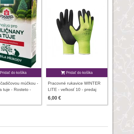
Pridať do košíka
Pridať do košíka
P
 čadičovou múčkou -
Pracovné rukavice WINTER
Špeciálny 
a tuje - Rosteto -
LITE - veľkosť 10 - predaj
ihličnany -
jív - 1 kg
pracovných rukavíc - 1 ks
semená - 
6,00 €
1,07 €