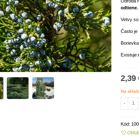
Odroda m
odtiene.
Vetvy sú
Často je
Borievka
Existuje
2,39 
Na sklad
IO Kaleráb Dyna - Brassica
leracea var....
-
,55 €
ornica plnokvetá Amarantia -
Kód:
100
ippeastrum -...
Obľú
,05 €