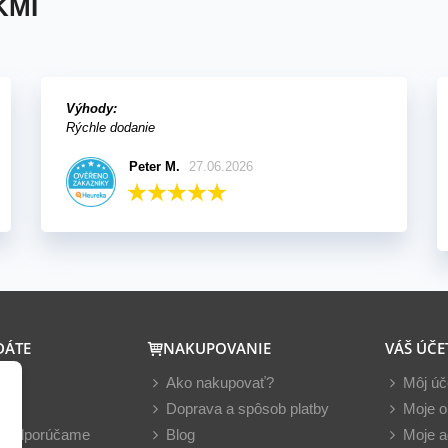
KMI
Výhody:
Rýchle dodanie
Peter M.
27.06.2026
DÁTE
NAKUPOVANIE
VÁŠ ÚČE
y
Ako nakupovať?
Môj úč
nky
Doprava a spôsob platby
Moje o
z odporúčame
Blog
Moje a