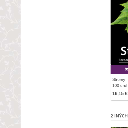
Stromy -
100 druh
kníh - 1 
16,15 €
2 INÝCH