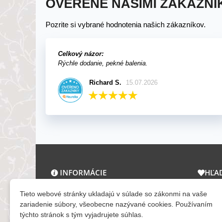
OVERENÉ NAŠIMI ZÁKAZNÍ
Pozrite si vybrané hodnotenia našich zákazníkov.
Celkový názor:
Rýchle dodanie, pekné balenia.
Richard S.
15.07.2026
INFORMÁCIE
HĽA
O nás a kontakt
Zľav
Tieto webové stránky ukladajú v súlade so zákonmi na vaše
Obchodné podmienky
Novi
zariadenie súbory, všeobecne nazývané cookies. Používaním
týchto stránok s tým vyjadrujete súhlas.
Ochrana osobných údajov
Tera