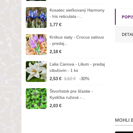
Kosatec sieťkovaný Harmony
K
- Iris reticulata -...
-
POPI
1,77 €
1
DETA
Krókus siaty - Crocus sativus
Č
- predaj...
C
2,18 €
3
Ľalia Canova - Lilium - predaj
S
cibuľovín - 1 ks
r
2,53 €
3,62 €
-30%
1
Štvorlístok pre šťastie -
I
Kyslička ružová -...
R
2,03 €
1
MOHLI B