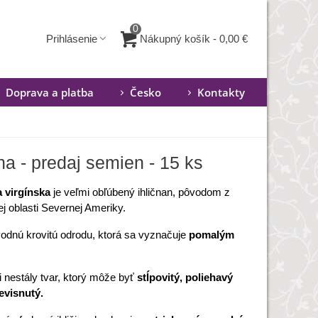
0
Nákupný košík
-
0,00 €
Prihlásenie
Doprava a platba
Česko
Kontakty
na - predaj semien - 15 ks
 virgínska
je veľmi obľúbený ihličnan, pôvodom z
j oblasti Severnej Ameriky.
vodnú krovitú odrodu, ktorá sa vyznačuje
pomalým
 nestály tvar, ktorý môže byť
stĺpovitý, poliehavý
evisnutý.