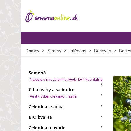
Domov
>
Stromy
>
Ihličnany
>
Borievka
>
Boriev
Semená
Nájdete u nás zeleninu, kvety, bylinky a ďalšie
Cibuľoviny a sadenice
Pestrý výber okrasných rastlín
Zelenina - sadba
BIO kvalita
Zelenina a ovocie