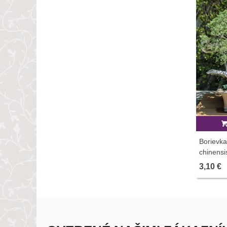
Borievka
chinensi
- 5 ks
3,10 €