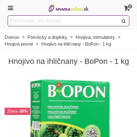
0
Domov
>
Pomôcky a doplnky
>
Hnojivá, stimulátory
>
Hnojivá pevné
>
Hnojivo na ihličnany - BoPon - 1 kg
Hnojivo na ihličnany - BoPon - 1 kg
Zľava
-20%