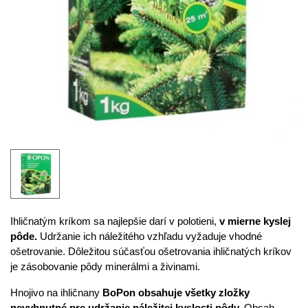
Ihličnatým kríkom sa najlepšie darí v polotieni,
v mierne kyslej
pôde.
Udržanie ich náležitého vzhľadu vyžaduje vhodné
ošetrovanie. Dôležitou súčasťou ošetrovania ihličnatých kríkov
je zásobovanie pôdy minerálmi a živinami.
Hnojivo na ihličnany
BoPon obsahuje všetky zložky
nevyhnutné pre udržanie náležitej kyslosti pôdy.
Obsah