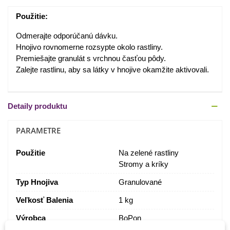
Použitie:
Odmerajte odporúčanú dávku.
Hnojivo rovnomerne rozsypte okolo rastliny.
Premiešajte granulát s vrchnou časťou pôdy.
Zalejte rastlinu, aby sa látky v hnojive okamžite aktivovali.
Detaily produktu
PARAMETRE
Použitie
Na zelené rastliny
Stromy a kríky
Typ Hnojiva
Granulované
Veľkosť Balenia
1 kg
Výrobca
BoPon