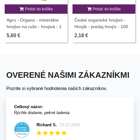
Pridať do košíka
Pridať do košíka
Agro - Organo - minerálne
České organické hnojivo -
hnojivo na ruže - hnojivá - 1
Hnojík - predaj hnojív - 100
kg
ml
5,60 €
2,18 €
OVERENÉ NAŠIMI ZÁKAZNÍKMI
Pozrite si vybrané hodnotenia našich zákazníkov.
Celkový názor:
Rýchle dodanie, pekné balenia.
Richard S.
15.07.2026