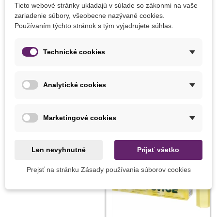
Tieto webové stránky ukladajú v súlade so zákonmi na vaše
Na Ekologické Pestovanie
Nie
zariadenie súbory, všeobecne nazývané cookies.
Zloženie
Minerálne
Používaním týchto stránok s tým vyjadrujete súhlas.
KONKRÉTNE ODKAZY
Technické cookies
5904517046115
ean13
Analytické cookies
MOHLI BYSTE EŠTE POTREBOVAŤ
Marketingové cookies
Len nevyhnutné
Prijať všetko
Prejsť na stránku Zásady používania súborov cookies