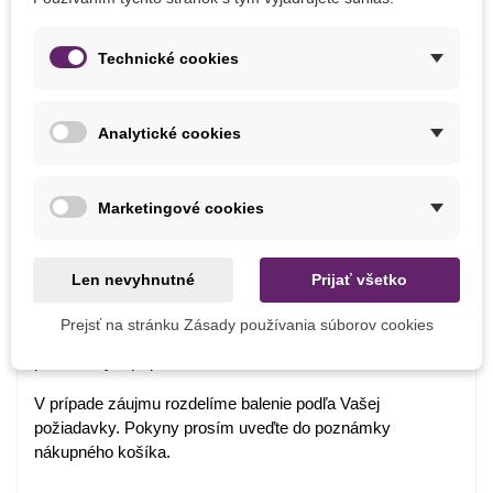
Obdobie Výsadby
Jeseň
Technické cookies
Balenie cibuľovín
Ako balíme cibuľoviny?
Analytické cookies
Každý druh cibuliek je označený názvom, obrázkom a
postupom na pestovanie.
Marketingové cookies
Chceme byť šetrní k prírode, preto cibuľoviny balíme do
papierových recyklovateľných sáčkov a cibuľky toho istého
Len nevyhnutné
Prijať všetko
druhu nabalíme dohromady.
Cibuľky ručne balíme v deň odoslania. Bezprostredne po
Prejsť na stránku Zásady používania súborov cookies
ich obdržaní je nutné cibuľkám zabezpečiť ideálne
podmienky a prípadne ich hneď zasadiť.
V prípade záujmu rozdelíme balenie podľa Vašej
požiadavky. Pokyny prosím uveďte do poznámky
nákupného košíka.