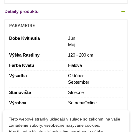
Detaily produktu
PARAMETRE
Doba Kvitnutia
Jún
Máj
Výška Rastliny
120 - 200 cm
Farba Kvetu
Fialová
Výsadba
Október
September
Stanovište
Slnečné
Výrobca
SemenaOnline
Pestovanie
V exteriéri
Tieto webové stránky ukladajú v súlade so zákonmi na vaše
Mrazuvzdornosť
Áno
zariadenie súbory, všeobecne nazývané cookies.
Používaním týchto stránok s tým vyjadrujete súhlas.