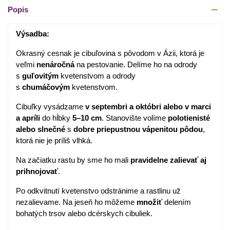
Popis
Výsadba:
Okrasný cesnak je cibuľovina s pôvodom v Ázii, ktorá je
veľmi
nenáročná
na pestovanie. Delíme ho na odrody
s
guľovitým
kvetenstvom a odrody
s
chumáčovým
kvetenstvom.
Cibuľky vysádzame
v
septembri a októbri
alebo v
marci
a apríli
do hĺbky
5–10 cm
. Stanovište volíme
polotienisté
alebo slnečné
s
dobre priepustnou vápenitou pôdou
,
ktorá nie je príliš vlhká.
Na začiatku rastu by sme ho mali
pravidelne zalievať aj
prihnojovať
.
Po odkvitnutí kvetenstvo odstránime a rastlinu už
nezalievame. Na jeseň ho môžeme
množiť
delením
bohatých trsov alebo dcérskych cibuliek.