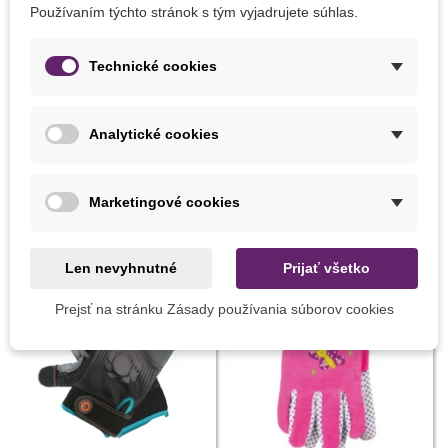
Používaním týchto stránok s tým vyjadrujete súhlas.
Pridať do košíka
Pridať do košíka
Technické cookies
Sírna sviečka 25 cm - 1 ks
Výživné zimné krmivo -
Krmítko - 1 kg
6,59 €
4,51 €
Analytické cookies
8 INÝCH PRODUKTOV V TEJ ISTEJ KATEGÓRII:
Marketingové cookies
Len nevyhnutné
Prijať všetko
Prejsť na stránku Zásady používania súborov cookies