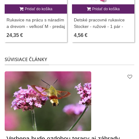
Pridať do košíka
Pridať do košíka
Rukavice na prácu s náradím
Detské pracovné rukavice
a drevom - veľkosť M - predaj
Stocker - ružové - 1 pár -
pracovných rukavíc - 1 ks
pomôcky na pestovanie
24,35 €
4,56 €
SÚVISIACE ČLÁNKY
Verbena bude ozdobou terasy aj záhrady