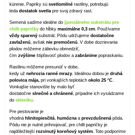
kúrenie. Papriky sú
svetlomilné
rastliny, potrebujú
teda
dostatok
svetla
pre svoj zdravý rast.
Semená sadíme ideálne do
š
peciálneho substrátu pre
chilli papričky
do hĺbky
maximálne 0,3 cm
. Používame
vždy sparený
substrát. Pôdu udržujeme
dostatočne
zavlaženú
, avšak
nie premočenú
. V dobe dozrievania
plodov môžeme zálievku obmedziť,
čím
zvýšime
štipľavosť plodov a
zabránime
popraskaniu.
Rastlinu môžeme presunúť v dobe,
kedy už
nehrozia
ranné
mrazy
. Ideálnou dobou je
druhá
polovica
mája,
pri vonkajších teplotách
okolo 25 °C
.
Vonkajšie stanovište by malo byť
dostatočne
slnečné a
chránené
, prípadne ich vysádzame
do
skleníku
.
Pre pestovanie je
vhodná
hlinitopiesčitá
,
humózna
a
prevzdušnená
pôda.
Pôdu nie je nutné prihnojovať, pre chilli papričky je
najdôležitejší
rozvinutý
koreňový
systém
. Toto podporíme