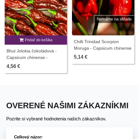
Nemáme na sklade
Pridať do košíka
Chilli Trinidad Scorpion
Moruga - Capsicum chinense
Bhut Jolokia čokoládová -
- predaj semien - 5 ks
5,14 €
Capsicum chinense -
Semená - 5 ks
4,56 €
OVERENÉ NAŠIMI ZÁKAZNÍKMI
Pozrite si vybrané hodnotenia našich zákazníkov.
Celkový názor: