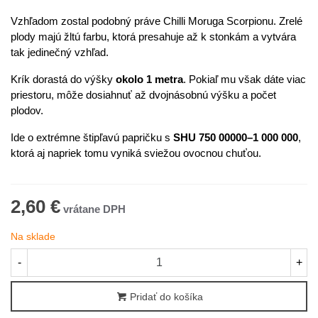
Vzhľadom zostal podobný práve Chilli Moruga Scorpionu. Zrelé
plody majú žltú farbu, ktorá presahuje až k stonkám a vytvára
tak jedinečný vzhľad.
Krík dorastá do výšky
okolo 1 metra
. Pokiaľ mu však dáte viac
priestoru, môže dosiahnuť až dvojnásobnú výšku a počet
plodov.
Ide o extrémne štipľavú papričku s
SHU 750 00000–1 000 000
,
ktorá aj napriek tomu vyniká sviežou ovocnou chuťou.
2,60 €
Na sklade
-
+
Pridať do košíka