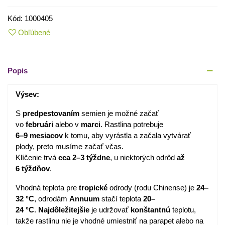
Kód:
1000405
Obľúbené
Popis
Výsev:
S
predpestovaním
semien je možné začať
vo
februári
alebo v
marci
. Rastlina potrebuje
6–9 mesiacov
k tomu, aby vyrástla a začala vytvárať
plody, preto musíme začať včas.
Klíčenie trvá
cca 2–3 týždne
, u niektorých odrôd
až
6 týždňov
.
Vhodná teplota pre
tropické
odrody (rodu Chinense) je
24–
32 °C
, odrodám
Annuum
stačí teplota
20–
24 °C
.
Najdôležitejšie
je udržovať
konštantnú
teplotu,
takže rastlinu nie je vhodné umiestniť na parapet alebo na