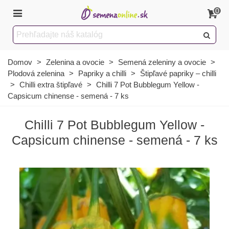
0
Domov
>
Zelenina a ovocie
>
Semená zeleniny a ovocie
>
Plodová zelenina
>
Papriky a chilli
>
Štipľavé papriky – chilli
>
Chilli extra štipľavé
>
Chilli 7 Pot Bubblegum Yellow -
Capsicum chinense - semená - 7 ks
Chilli 7 Pot Bubblegum Yellow -
Capsicum chinense - semená - 7 ks