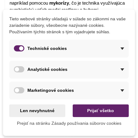
napríklad pomocou
mykorízy
, čo je technika využívajúca
symbiotický vzťah medzi rastlinou a hubami,
a
zvyšuje
priepustnosť
živín
smerom k rastline.
Tieto webové stránky ukladajú v súlade so zákonmi na vaše
zariadenie súbory, všeobecne nazývané cookies.
Pre pestovanie v skleníku je vhodné
prekypriť
pôdu
Používaním týchto stránok s tým vyjadrujete súhlas.
pieskom alebo
perlitom
. Na jeseň ju môžeme prihnojiť
napr. vermikompostom alebo
slepačincami
.
Technické cookies
Detaily produktu
Analytické cookies
PARAMETRE
Marketingové cookies
Výška Rastliny
90 - 120 cm
Výsev
Február
Marec
Len nevyhnutné
Prijať všetko
Stanovište
Slnečné
Prejsť na stránku Zásady používania súborov cookies
Výrobca
SemenaOnline