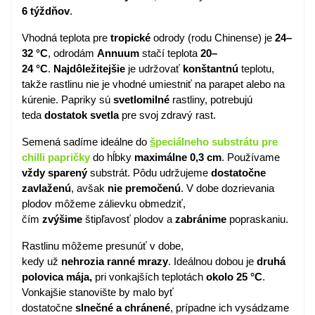
6 týždňov
.
Vhodná teplota pre
tropické
odrody (rodu Chinense) je
24–
32 °C
, odrodám
Annuum
stačí teplota
20–
24 °C
.
Najdôležitejšie
je udržovať
konštantnú
teplotu,
takže rastlinu nie je vhodné umiestniť na parapet alebo na
kúrenie. Papriky sú
svetlomilné
rastliny, potrebujú
teda
dostatok
svetla
pre svoj zdravý rast.
Semená sadíme ideálne do
š
peciálneho substrátu pre
chilli papričky
do hĺbky
maximálne 0,3 cm
. Používame
vždy sparený
substrát. Pôdu udržujeme
dostatočne
zavlaženú
, avšak
nie premočenú
. V dobe dozrievania
plodov môžeme zálievku obmedziť,
čím
zvýšime
štipľavosť plodov a
zabránime
popraskaniu.
Rastlinu môžeme presunúť v dobe,
kedy už
nehrozia
ranné
mrazy
. Ideálnou dobou je
druhá
polovica
mája,
pri vonkajších teplotách
okolo 25 °C
.
Vonkajšie stanovište by malo byť
dostatočne
slnečné a
chránené
, prípadne ich vysádzame