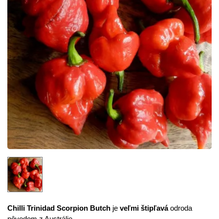
Chilli Trinidad Scorpion Butch
je
veľmi štipľavá
odroda
pôvodom z Austrálie.