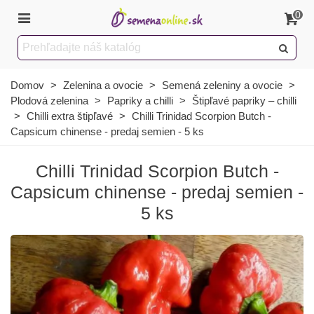
0
Domov
>
Zelenina a ovocie
>
Semená zeleniny a ovocie
>
Plodová zelenina
>
Papriky a chilli
>
Štipľavé papriky – chilli
>
Chilli extra štipľavé
>
Chilli Trinidad Scorpion Butch -
Capsicum chinense - predaj semien - 5 ks
Chilli Trinidad Scorpion Butch -
Capsicum chinense - predaj semien -
5 ks