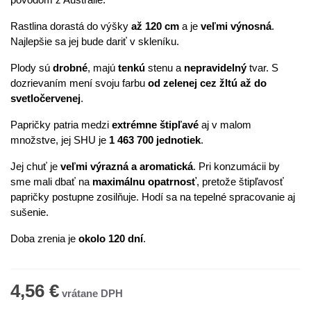
Rastlina dorastá do výšky
až 120 cm
a je
veľmi výnosná
.
Najlepšie sa jej bude dariť v skleníku.
Plody sú
drobné
, majú
tenkú
stenu a
nepravidelný
tvar. S
dozrievaním mení svoju farbu
od zelenej cez žltú až do
svetločervenej
.
Papričky patria medzi
extrémne štipľavé
aj v malom
množstve, jej SHU je
1 463 700 jednotiek
.
Jej chuť je
veľmi výrazná a aromatická
. Pri konzumácii by
sme mali dbať na
maximálnu opatrnosť
, pretože štipľavosť
papričky postupne zosilňuje. Hodí sa na tepelné spracovanie aj
sušenie.
Doba zrenia je
okolo 120 dní
.
4,56 €