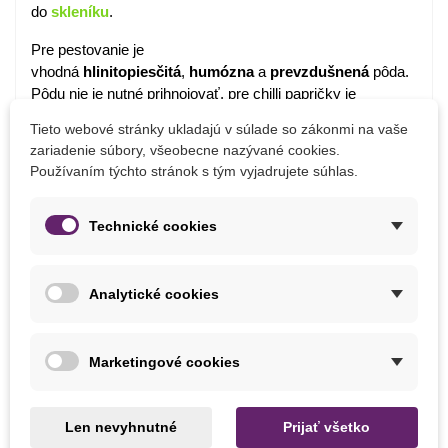
do
skleníku
.
Pre pestovanie je
vhodná
hlinitopiesčitá
,
humózna
a
prevzdušnená
pôda.
Pôdu nie je nutné prihnojovať, pre chilli papričky je
najdôležitejší
rozvinutý
koreňový
systém
. Toto podporíme
Tieto webové stránky ukladajú v súlade so zákonmi na vaše
napríklad pomocou
mykorízy
, čo je technika využívajúca
zariadenie súbory, všeobecne nazývané cookies.
symbiotický vzťah medzi rastlinou a hubami,
Používaním týchto stránok s tým vyjadrujete súhlas.
a
zvyšuje
priepustnosť
živín
smerom k rastline.
Pre pestovanie v skleníku je vhodné
prekypriť
pôdu
Technické cookies
pieskom alebo
perlitom
. Na jeseň ju môžeme prihnojiť
napr. vermikompostom alebo slepačincami.
Analytické cookies
Detaily produktu
Marketingové cookies
PARAMETRE
Výška Rastliny
120 - 200 cm
Len nevyhnutné
Prijať všetko
90 - 120 cm