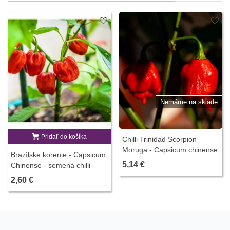
Nemáme na sklade
Pridať do košíka
Chilli Trinidad Scorpion
Moruga - Capsicum chinense
Brazílske korenie - Capsicum
- predaj semien - 5 ks
5,14 €
Chinense - semená chilli -
6 ks
2,60 €