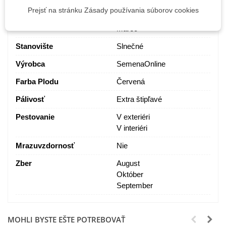
Prejsť na stránku Zásady používania súborov cookies
Výsev
Február
Marec
Stanovište
Slnečné
Výrobca
SemenaOnline
Farba Plodu
Červená
Pálivosť
Extra štipľavé
Pestovanie
V exteriéri
V interiéri
Mrazuvzdornosť
Nie
Zber
August
Október
September
MOHLI BYSTE EŠTE POTREBOVAŤ