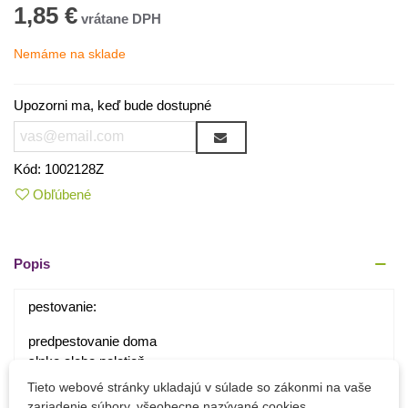
1,85 €
Nemáme na sklade
Upozorni ma, keď bude dostupné
Kód:
1002128Z
Obľúbené
Popis
pestovanie:
predpestovanie doma
slnko alebo polotieň
znesie minimáne tepltoy 5-10 stupňov
Tieto webové stránky ukladajú v súlade so zákonmi na vaše
zariadenie súbory, všeobecne nazývané cookies.