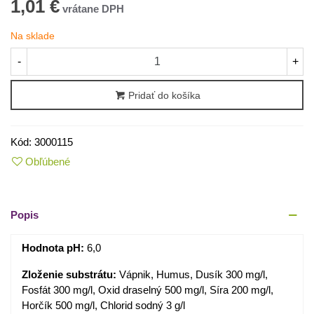
1,01 €
Na sklade
-
+
Pridať do košíka
Kód:
3000115
Obľúbené
Popis
Hodnota pH:
6,0
Zloženie substrátu:
Vápnik, Humus, Dusík 300 mg/l,
Fosfát 300 mg/l, Oxid draselný 500 mg/l, Síra 200 mg/l,
Horčík 500 mg/l, Chlorid sodný 3 g/l