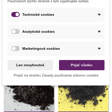
Používaním týchto stránok s tým vyjadrujete súhlas.
Pridať do košíka
Pridať do košíka
Prerezávacia pílka - Stalco -
Sírna sviečka 25 cm - 1 ks
Technické cookies
predaj záhradného náradia -
1 ks
19,79 €
6,59 €
Analytické cookies
8 INÝCH PRODUKTOV V TEJ ISTEJ KATEGÓRII:
Marketingové cookies
Len nevyhnutné
Prijať všetko
Prejsť na stránku Zásady používania súborov cookies