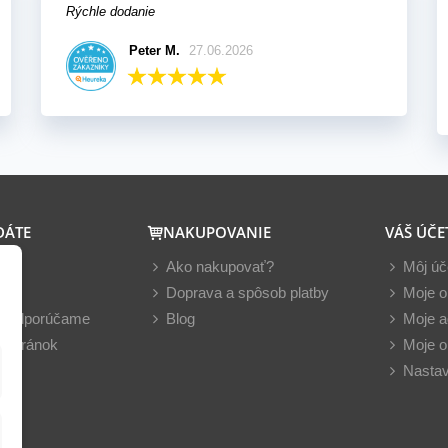
Rýchle dodanie
Peter M.
27.06.2026
DÁTE
NAKUPOVANIE
VÁŠ ÚČE
y
Ako nakupovať?
Môj úč
nky
Doprava a spôsob platby
Moje o
z odporúčame
Blog
Moje a
 stránok
Moje o
Nastav