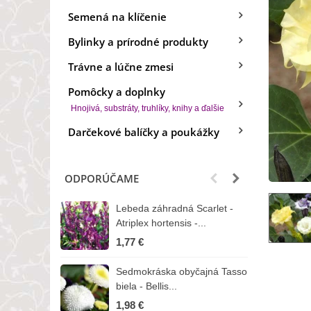
Semená na klíčenie
Bylinky a prírodné produkty
Trávne a lúčne zmesi
Pomôcky a doplnky
Hnojivá, substráty, truhlíky, knihy a ďalšie
Darčekové balíčky a poukážky
ODPORÚČAME
Lebeda záhradná Scarlet -
B
Atriplex hortensis -...
o
1,77 €
3
Sedmokráska obyčajná Tasso
Z
biela - Bellis...
H
1,98 €
7