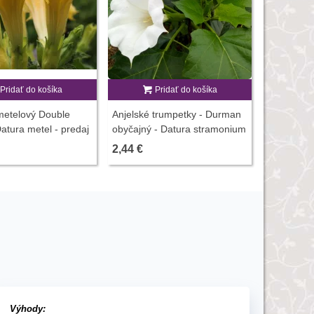
Pridať do košíka
Pridať do košíka
P
etelový Double
Anjelské trumpetky - Durman
Durman met
Datura metel - predaj
obyčajný - Datura stramonium
Datura met
5 ks
- semiačka - 5 ks
- 5 ks
2,44 €
3,05 €
Výhody: