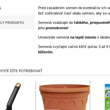
S
Pred zasadením semien do kvetináčov ich 
apucínka nízka - Alaska Mix
tiež zoškrabnúť časť obalu semien, aby sa urýc
 Tropaeolum nanum...
,98 €
ILY PRODUKTU
Semená vsádzajte do
ľahkého, priepustnéh
jeho
premokrenie!
akanka Virtus F1 -
ichorium intybus - predaj...
Umiestnite semená
na teplé miesto
s ideáln
,20 €
Semená zvyčajne začnú klíčiť počas 3 až 6
klíčením.
edmokráska obyčajná
užové odtiene - Bellis...
,57 €
YSTE EŠTE POTREBOVAŤ
skerník plnokvetý modrý -
anunculus asiaticus...
,82 €