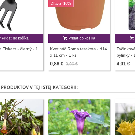
Zľava
-10%
Pridať do košíka
Pridať do košíka
r Fiskars - čierný - 1
Kvetináč Roma terakota - d14
Tyčinkové
x 11 cm - 1 ks
bylinky - 
hnojivo
0,86 €
4,01 €
0,96 €
 PRODUKTOV V TEJ ISTEJ KATEGÓRII: