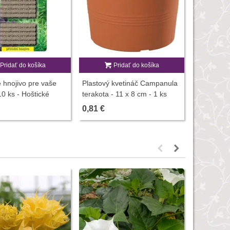
Pridať do košíka
Pridať do košíka
P
 hnojivo pre vaše
Plastový kvetináč Campanula
Rašelinový
10 ks - Hoštické
terakota - 11 x 8 cm - 1 ks
1 ks
0,81 €
0,26 €