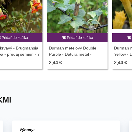
Pridať do košíka
Pridať do košíka
krvavý - Brugmansia
Durman metelový Double
Durman m
a - predaj semien - 7
Purple - Datura metel -
Yellow - 
semiačka - 5 ks
semien - 
2,44 €
2,44 €
KMI
Výhody: