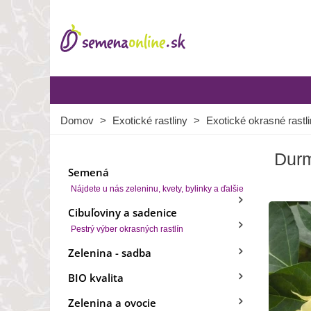
Domov
>
Exotické rastliny
>
Exotické okrasné rastl
Durm
Semená
Nájdete u nás zeleninu, kvety, bylinky a ďalšie
Cibuľoviny a sadenice
Pestrý výber okrasných rastlín
Zelenina - sadba
BIO kvalita
Zelenina a ovocie