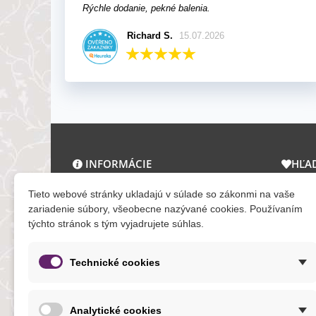
Rýchle dodanie, pekné balenia.
Richard S.
15.07.2026
INFORMÁCIE
HĽA
O nás a kontakt
Zľav
Tieto webové stránky ukladajú v súlade so zákonmi na vaše
Obchodné podmienky
Novi
zariadenie súbory, všeobecne nazývané cookies. Používaním
týchto stránok s tým vyjadrujete súhlas.
Ochrana osobných údajov
Tera
Reklamačný poriadok
Mapa
Formuláre
Technické cookies
O cookies
Analytické cookies