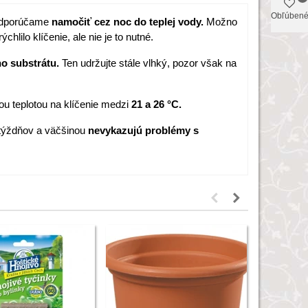
Obľúben
odporúčame
namočiť cez noc do teplej vody.
Možno
hlilo klíčenie, ale nie je to nutné.
o substrátu.
Ten udržujte stále vlhký, pozor však na
ou teplotou na klíčenie medzi
21 a 26 °C.
 týždňov a väčšinou
nevykazujú problémy s