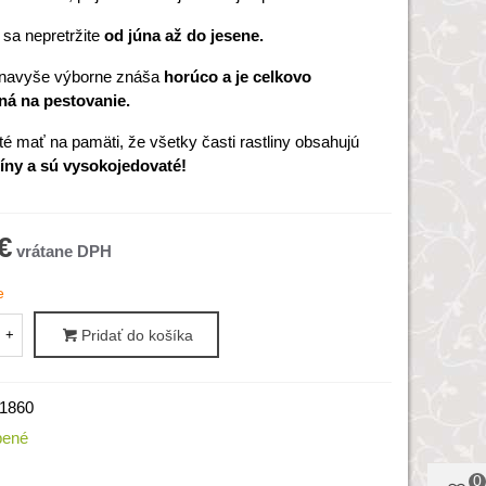
 sa nepretržite
od júna až do jesene.
 navyše výborne znáša
horúco a je celkovo
ná na pestovanie.
té mať na pamäti, že všetky časti rastliny obsahujú
xíny a sú vysokojedovaté!
€
e
+
Pridať do košíka
1860
bené
0