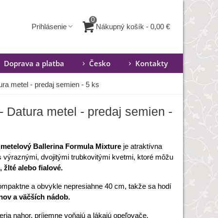
0
Nákupný košík
-
0,00 €
Prihlásenie
Doprava a platba
Česko
Kontakty
ra metel - predaj semien - 5 ks
 Datura metel - predaj semien -
metelový Ballerina Formula Mixture
je atraktívna
 s výraznými, dvojitými trubkovitými kvetmi, ktoré môžu
, žlté alebo fialové.
ompaktne a obvykle nepresiahne 40 cm, takže sa hodí
nov a väčších nádob.
eria nahor, príjemne voňajú a lákajú opeľovače.