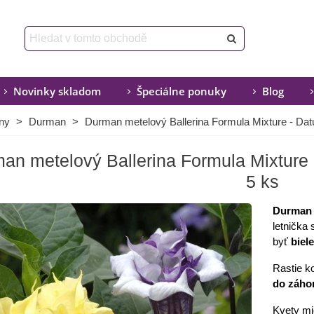
Novinky skladom
Špeciálne ponuky
Blog
iny
>
Durman
>
Durman metelový Ballerina Formula Mixture - Datu
an metelový Ballerina Formula Mixture -
5 ks
Durman 
letnička
byť
biele
Rastie k
do záho
Kvety mi