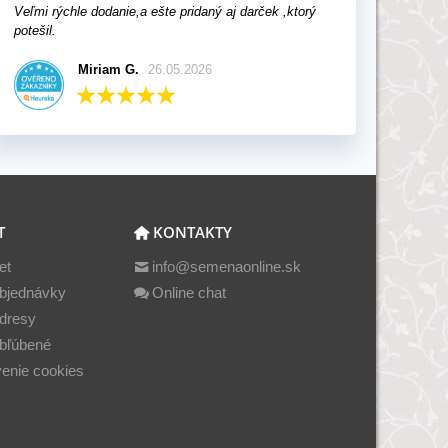
Veľmi rýchle dodanie,a ešte pridaný aj darček ,ktorý
potešil.
Miriam G.
26.05.2026
T
KONTAKTY
et
info@semenaonline.sk
bjednávky
Online chat
dresy
bľúbené
enie cookies