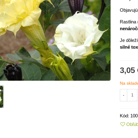
Objavujú
Rastlina
nenároč
Je dôleži
silné to
3,05 
Na sklad
IO Kaleráb Dyna - Brassica
-
leracea var....
,55 €
Kód:
100
ornica plnokvetá Amarantia -
Obľú
ippeastrum -...
,05 €