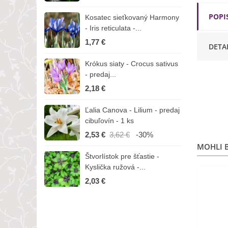
POPI
Kosatec sieťkovaný Harmony
K
- Iris reticulata -...
-
1,77 €
1
DETA
Krókus siaty - Crocus sativus
Č
- predaj...
C
2,18 €
3
Ľalia Canova - Lilium - predaj
S
cibuľovín - 1 ks
r
2,53 €
3,62 €
-30%
1
MOHLI B
Štvorlístok pre šťastie -
I
Kyslička ružová -...
R
2,03 €
1