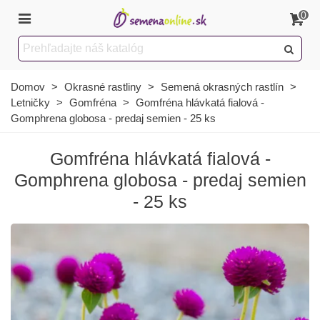
0
Domov
>
Okrasné rastliny
>
Semená okrasných rastlín
>
Letničky
>
Gomfréna
>
Gomfréna hlávkatá fialová -
Gomphrena globosa - predaj semien - 25 ks
Gomfréna hlávkatá fialová -
Gomphrena globosa - predaj semien
- 25 ks