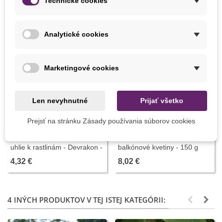
Technické cookies
Analytické cookies
Marketingové cookies
Len nevyhnutné
Prijať všetko
Pridať do košíka
Pridať do košíka
Prejsť na stránku Zásady používania súborov cookies
Biochar Mini štart - aktívne
Mykorhizné huby pre
uhlie k rastlinám - Devrakon -
balkónové kvetiny - 150 g
predaj hnojív - 300 ml
4,32 €
8,02 €
4 INÝCH PRODUKTOV V TEJ ISTEJ KATEGÓRII: