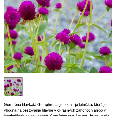
Gomfréna hlávkatá Gomphrena globosa - je letnička, ktorá je
vhodná na pestovanie hlavne v okrasných záhonoch alebo v
kvetináčoch na balkónoch. Gomfréna vytvára trsy, kvety majú