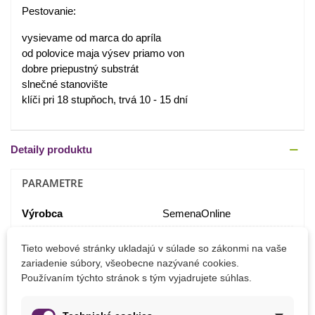
Pestovanie:
vysievame od marca do apríla
od polovice maja výsev priamo von
dobre priepustný substrát
slnečné stanovište
klíči pri 18 stupňoch, trvá 10 - 15 dní
Detaily produktu
PARAMETRE
Výrobca
SemenaOnline
Pestovanie
V exteriéri
Tieto webové stránky ukladajú v súlade so zákonmi na vaše
zariadenie súbory, všeobecne nazývané cookies.
Používaním týchto stránok s tým vyjadrujete súhlas.
MOHLI BYSTE EŠTE POTREBOVAŤ