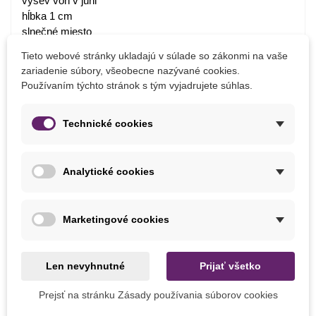
výsev von v júni
hĺbka 1 cm
slnečné miesto
celoročne pestovanie vnútri
Tieto webové stránky ukladajú v súlade so zákonmi na vaše
zariadenie súbory, všeobecne nazývané cookies.
Používaním týchto stránok s tým vyjadrujete súhlas.
Detaily produktu
Technické cookies
PARAMETRE
Odroda
Hybridné F1
Analytické cookies
Zber
Celoročne
Marketingové cookies
MOHLI BYSTE EŠTE POTREBOVAŤ
Len nevyhnutné
Prijať všetko
Prejsť na stránku Zásady používania súborov cookies