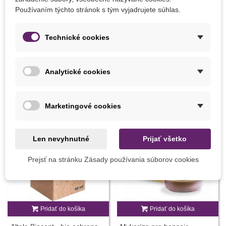
PARAMETRE
Používaním týchto stránok s tým vyjadrujete súhlas.
Výrobca
SemenaOnline
Technické cookies
MOHLI BYSTE EŠTE POTREBOVAŤ
Analytické cookies
Marketingové cookies
Len nevyhnutné
Prijať všetko
Prejsť na stránku Zásady používania súborov cookies
Pridať do košíka
Pridať do košíka