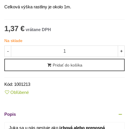
Celková výška rastliny je okolo 1m.
1,37 €
Na sklade
-
+
Pridať do košíka
Kód:
1001213
Obľúbené
Popis
Juka sa u nás pestuje ako
izbová alebo prenosná