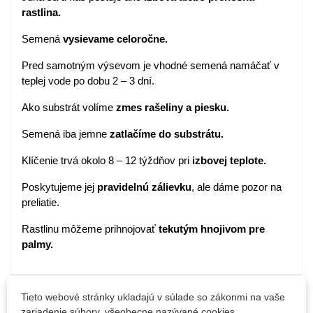
rastlina.
Semená
vysievame celoročne.
Pred samotným výsevom je vhodné semená namáčať v
teplej vode po dobu 2 – 3 dní.
Ako substrát volíme
zmes rašeliny a piesku.
Semená iba jemne
zatlačíme do substrátu.
Klíčenie trvá okolo 8 – 12 týždňov pri
izbovej teplote.
Poskytujeme jej
pravidelnú zálievku
, ale dáme pozor na
preliatie.
Rastlinu môžeme prihnojovať
tekutým hnojivom pre
palmy.
Detaily produktu
Tieto webové stránky ukladajú v súlade so zákonmi na vaše
zariadenie súbory, všeobecne nazývané cookies.