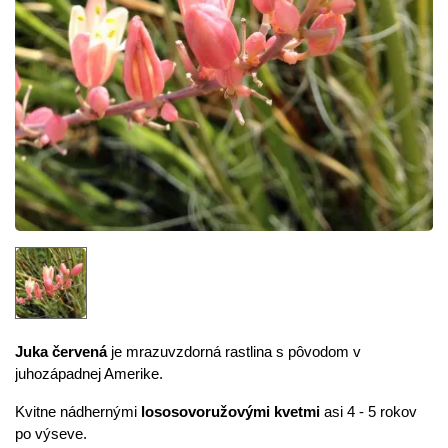
Juka červená
je mrazuvzdorná rastlina s pôvodom v
juhozápadnej Amerike.
Kvitne nádhernými
lososovoružovými kvetmi
asi 4 - 5 rokov
po výseve.