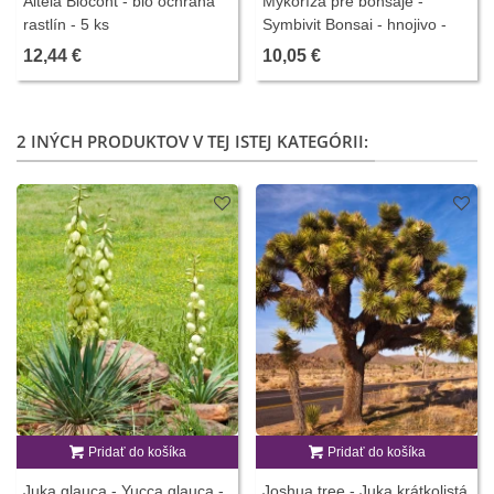
Altela Biocont - bio ochrana
Mykoríza pre bonsaje -
rastlín - 5 ks
Symbivit Bonsai - hnojivo -
150 g
12,44 €
10,05 €
2 INÝCH PRODUKTOV V TEJ ISTEJ KATEGÓRII:
Pridať do košíka
Pridať do košíka
Juka glauca - Yucca glauca -
Joshua tree - Juka krátkolistá