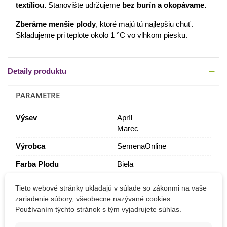
textíliou.
Stanovište udržujeme
bez burín a okopávame.
Zberáme menšie plody
, ktoré majú tú najlepšiu chuť.
Skladujeme pri teplote okolo 1 °C vo vlhkom piesku.
Detaily produktu
PARAMETRE
Výsev
Apríl
Marec
Výrobca
SemenaOnline
Farba Plodu
Biela
BIO Kvalita
Nie
Tieto webové stránky ukladajú v súlade so zákonmi na vaše
zariadenie súbory, všeobecne nazývané cookies.
Odroda
Nehybridné
Používaním týchto stránok s tým vyjadrujete súhlas.
Zber
August