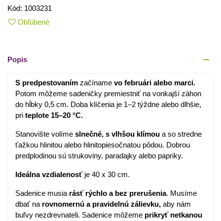
Kód:
1003231
Obľúbené
Popis
S predpestovaním
začíname
vo februári alebo marci.
Potom môžeme sadeničky premiestniť na vonkajší záhon
do hĺbky 0,5 cm. Doba klíčenia je 1–2 týždne alebo dlhšie,
pri
teplote 15–20 °C.
Stanovište volíme
slnečné, s vlhšou klímou
a so stredne
ťažkou hlinitou alebo hlinitopiesočnatou pôdou. Dobrou
predplodinou sú strukoviny, paradajky alebo papriky.
Ideálna vzdialenosť
je 40 x 30 cm.
Sadenice musia
rásť rýchlo a bez prerušenia
. Musíme
dbať na
rovnomernú a pravidelnú zálievku,
aby nám
buľvy nezdrevnateli. Sadenice môžeme
prikryť netkanou