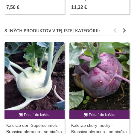
7,50 €
11,32 €
8 INÝCH PRODUKTOV V TEJ ISTEJ KATEGÓRII:
Pridať do košíka
Pridať do košíka
Kaleráb obrí Superschmelz -
Kaleráb skorý modrý -
Brassica oleracea - semiačka
Brassica oleracea - semiačka