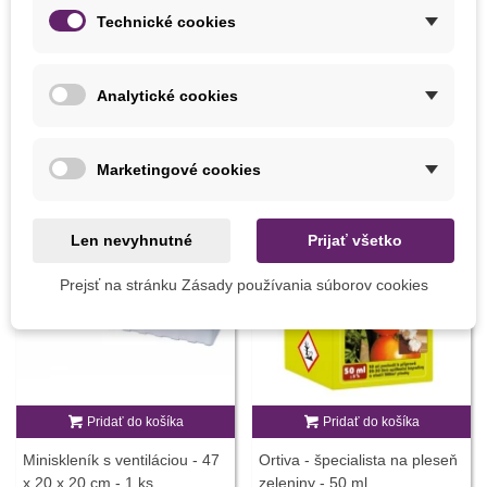
September
Technické cookies
Odroda Podľa Obdobia
Neskorá
Analytické cookies
MOHLI BYSTE EŠTE POTREBOVAŤ
Marketingové cookies
Len nevyhnutné
Prijať všetko
Prejsť na stránku Zásady používania súborov cookies
Pridať do košíka
Pridať do košíka
Miniskleník s ventiláciou - 47
Ortiva - špecialista na pleseň
x 20 x 20 cm - 1 ks
zeleniny - 50 ml