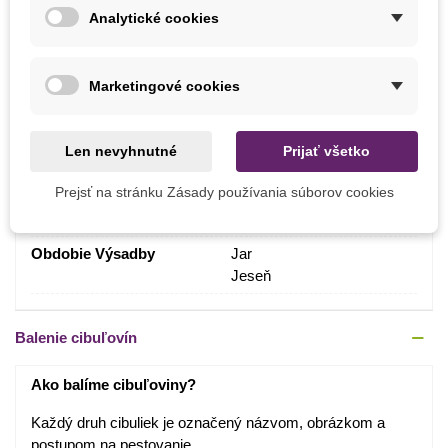
Analytické cookies
Výrobca
SemenaOnline
Pestovanie
V exteriéri
Marketingové cookies
V interiéri
V nádobe
Mrazuvzdornosť
Nie
Len nevyhnutné
Prijať všetko
Vegetačné Obdobie
Trvalky
Prejsť na stránku Zásady používania súborov cookies
Druh Zornice
Jednoduchá
Obdobie Výsadby
Jar
Jeseň
Balenie cibuľovín
Ako balíme cibuľoviny?
Každý druh cibuliek je označený názvom, obrázkom a
postupom na pestovanie.