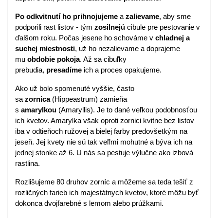
Po odkvitnutí ho prihnojujeme
a
zalievame
, aby sme
podporili rast listov - tým
zosilnejú
cibule pre pestovanie v
ďalšom roku. Počas jesene ho schováme v
chladnej a
suchej miestnosti
, už ho nezalievame a doprajeme
mu
obdobie pokoja
. Až sa cibuľky
prebudia,
presadíme
ich a proces opakujeme.
Ako už bolo spomenuté vyššie, často
sa
zornica
(Hippeastrum) zamieňa
s
amarylkou
(Amaryllis). Je to dané veľkou podobnosťou
ich kvetov. Amarylka však oproti zornici kvitne bez listov
iba v odtieňoch ružovej a bielej farby predovšetkým na
jeseň. Jej kvety nie sú tak veľlmi mohutné a býva ich na
jednej stonke až 6. U nás sa pestuje výlučne ako izbová
rastlina.
Rozlišujeme 80 druhov zorníc a môžeme sa teda tešiť z
rozličných farieb ich majestátnych kvetov, ktoré môžu byť
dokonca dvojfarebné s lemom alebo prúžkami.