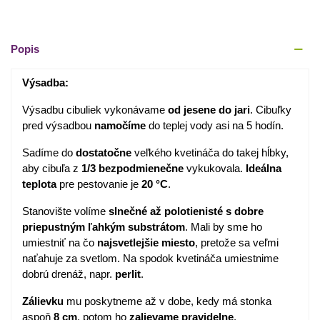
Popis
Výsadba:
Výsadbu cibuliek vykonávame
od jesene do jari
. Cibuľky
pred výsadbou
namočíme
do teplej vody asi na 5 hodín.
Sadíme do
dostatočne
veľkého kvetináča do takej hĺbky,
aby cibuľa z
1/3 bezpodmienečne
vykukovala.
Ideálna
teplota
pre pestovanie je
20 °C
.
Stanovište volíme
slnečné až polotienisté s dobre
priepustným ľahkým substrátom
. Mali by sme ho
umiestniť na čo
najsvetlejšie miesto
, pretože sa veľmi
naťahuje za svetlom. Na spodok kvetináča umiestnime
dobrú drenáž, napr.
perlit
.
Zálievku
mu poskytneme až v dobe, kedy má stonka
aspoň
8 cm
, potom ho
zalievame pravidelne
.