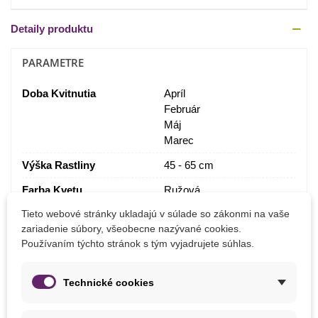
Detaily produktu
PARAMETRE
Doba Kvitnutia
Apríl
Február
Máj
Marec
Výška Rastliny
45 - 65 cm
Farba Kvetu
Ružová
Tieto webové stránky ukladajú v súlade so zákonmi na vaše
Výsadba
Apríl
zariadenie súbory, všeobecne nazývané cookies.
December
Používaním týchto stránok s tým vyjadrujete súhlas.
Február
Január
Marec
Technické cookies
November
Stanovište
Slnečné