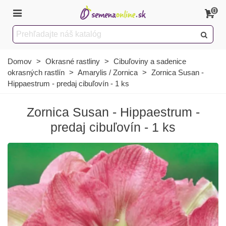
0
Domov
>
Okrasné rastliny
>
Cibuľoviny a sadenice
okrasných rastlín
>
Amarylis / Zornica
>
Zornica Susan -
Hippaestrum - predaj cibuľovín - 1 ks
Zornica Susan - Hippaestrum -
predaj cibuľovín - 1 ks