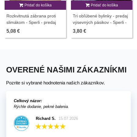
Pridať do košíka
Pridať do košíka
Rozkvitnutá zábrana proti
Tri obľúbené bylinky - predaj
slimákom - Sperli - predaj
výsevných pásikov - Sperli -
výsevných pásikov - 1 ks
1 ks
5,08 €
3,80 €
OVERENÉ NAŠIMI ZÁKAZNÍKMI
Pozrite si vybrané hodnotenia našich zákazníkov.
Celkový názor:
Rýchle dodanie, pekné balenia.
Richard S.
15.07.2026