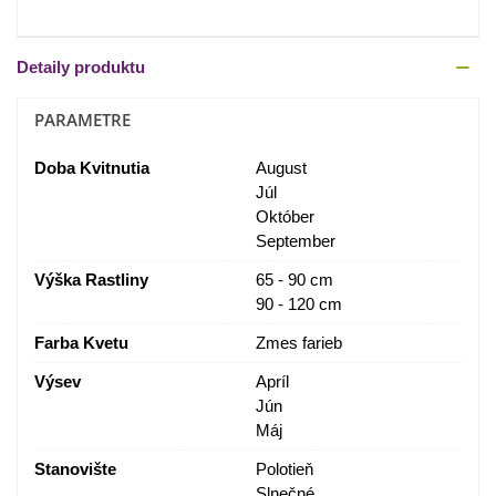
Detaily produktu
PARAMETRE
Doba Kvitnutia
August
Júl
Október
September
Výška Rastliny
65 - 90 cm
90 - 120 cm
Farba Kvetu
Zmes farieb
Výsev
Apríl
Jún
Máj
Stanovište
Polotieň
Slnečné