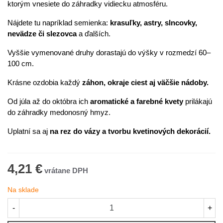
ktorým vnesiete do záhradky vidiecku atmosféru.
Nájdete tu napríklad semienka:
krasuľky, astry, slncovky,
nevädze či slezovca
a ďalších.
Vyššie vymenované druhy dorastajú do výšky v rozmedzí 60–
100 cm.
Krásne ozdobia každý
záhon, okraje ciest aj väčšie nádoby.
Od júla až do októbra ich
aromatické a farebné kvety
prilákajú
do záhradky medonosný hmyz.
Uplatní sa aj
na rez do vázy a tvorbu kvetinových dekorácií.
4,21 €
Na sklade
-
+