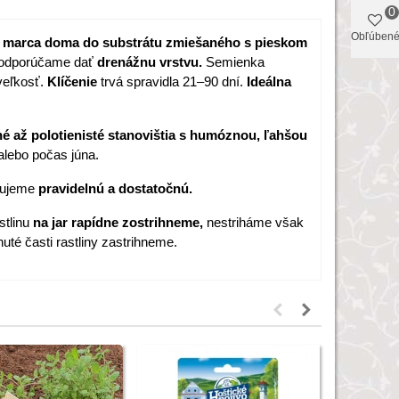
0
Obľúben
o marca doma do substrátu zmiešaného s pieskom
 odporúčame dať
drenážnu vrstvu.
Semienka
veľkosť.
Klíčenie
trvá spravidla 21–90 dní.
Ideálna
é až polotienisté stanovištia s humóznou, ľahšou
alebo počas júna.
tujeme
pravidelnú a dostatočnú.
stlinu
na jar rapídne zostrihneme,
nestriháme však
nuté časti rastliny zastrihneme.