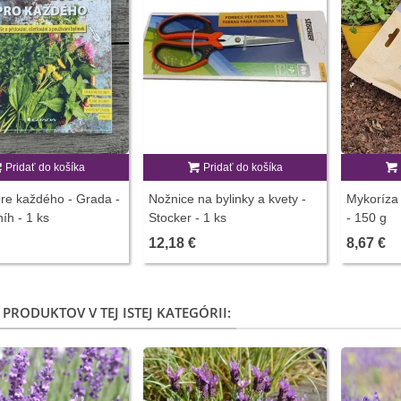
Pridať do košíka
Pridať do košíka
pre každého - Grada -
Nožnice na bylinky a kvety -
Mykoríza 
íh - 1 ks
Stocker - 1 ks
- 150 g
12,18 €
8,67 €
 PRODUKTOV V TEJ ISTEJ KATEGÓRII: