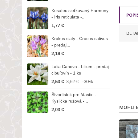
Kosatec sieťkovaný Harmony
K
POPI
- Iris reticulata -...
-
1,77 €
1
DETA
Krókus siaty - Crocus sativus
Č
- predaj...
C
2,18 €
3
Ľalia Canova - Lilium - predaj
S
cibuľovín - 1 ks
r
2,53 €
3,62 €
-30%
1
Štvorlístok pre šťastie -
I
Kyslička ružová -...
R
MOHLI B
2,03 €
1