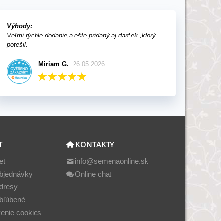
Výhody:
Veľmi rýchle dodanie,a ešte pridaný aj darček ,ktorý
potešil.
Miriam G.
26.05.2026
T
KONTAKTY
et
info@semenaonline.sk
bjednávky
Online chat
dresy
bľúbené
enie cookies