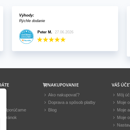
Výhody:
Rýchle dodanie
Peter M.
27.06.2026
DÁTE
NAKUPOVANIE
VÁŠ ÚČE
y
Ako nakupovať?
Môj úč
nky
Doprava a spôsob platby
Moje o
z odporúčame
Blog
Moje a
 stránok
Moje o
Nastav