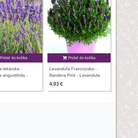
Pridať do košíka
Pridať do košíka
P
 lekárska -
Levanduľa Francúzska -
Levanduľa 
 angustifolia -
Bandera Pink - Lavandula
Ellegance 
- 130 ks
Stoechas - Semená levandule
angustifol
4,93 €
2,44 €
- 20 ks
levandule 