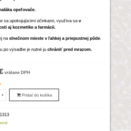
naláka opeľovače.
e sa upokojujúcimi účinkami, využíva sa
v
ti aj kozmetike a farmácii.
ej na
slnečnom mieste v ľahkej a priepustnej pôde
.
u po výsadbe je nutné ju
chrániť pred mrazom.
€
e
+
Pridať do košíka
1313
bené