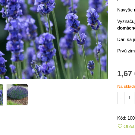
Navyše
Vyznačuj
domácnos
Darí sa j
Prvú zim
1,67 
Na sklad
IO Kaleráb Dyna - Brassica
leracea var....
-
,55 €
ornica plnokvetá Amarantia -
Kód:
100
ippeastrum -...
Obľú
,05 €