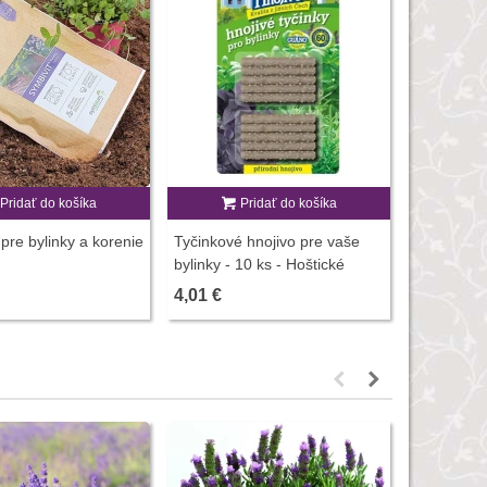
Pridať do košíka
Pridať do košíka
P
pre bylinky a korenie
Tyčinkové hnojivo pre vaše
Hnojivo s
bylinky - 10 ks - Hoštické
pre zeleni
hnojivo
- 500 ml
4,01 €
3,00 €