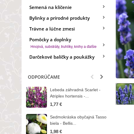
Semená na klíčenie
Bylinky a prírodné produkty
Trávne a lúčne zmesi
Pomôcky a doplnky
Hnojivá, substráty, truhlíky, knihy a ďalšie
Darčekové balíčky a poukážky
ODPORÚČAME
Lebeda záhradná Scarlet -
B
Atriplex hortensis -...
o
1,77 €
3
Sedmokráska obyčajná Tasso
Z
biela - Bellis...
H
1,98 €
7