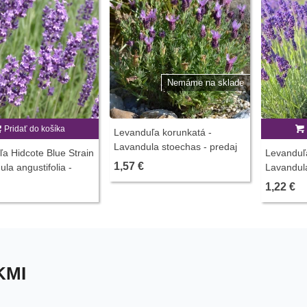
Nemáme na sklade
Pridať do košíka
Levanduľa korunkatá -
Lavandula stoechas - predaj
a Hidcote Blue Strain
Levanduľa
semien levanduľa - 20 ks
1,57 €
ula angustifolia -
Lavandula
emien levandule - 30
semiačka 
1,22 €
KMI