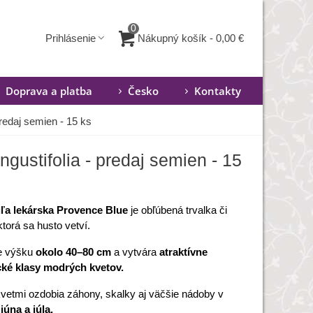
0
Nákupný košík
-
0,00 €
Prihlásenie
Doprava a platba
Česko
Kontakty
redaj semien - 15 ks
gustifolia - predaj semien - 15
ľa lekárska Provence Blue
je obľúbená trvalka či
ktorá sa husto vetví.
e výšku
okolo 40–80 cm
a vytvára
atraktívne
ké klasy modrých kvetov.
kvetmi ozdobia záhony, skalky aj väčšie nádoby v
júna a júla.