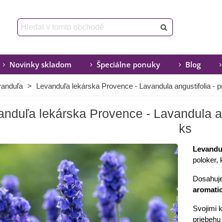
Novinky skladom
Špeciálne ponuky
Blog
vanduľa
>
Levanduľa lekárska Provence - Lavandula angustifolia - p
anduľa lekárska Provence - Lavandula an
ks
Levandu
poloker, 
Dosahuj
aromatic
Svojimi 
priebehu