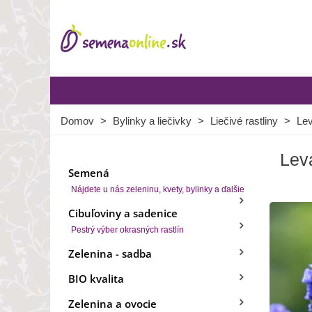
Domov
>
Bylinky a liečivky
>
Liečivé rastliny
>
Le
Lev
Semená
Nájdete u nás zeleninu, kvety, bylinky a ďalšie
Cibuľoviny a sadenice
Pestrý výber okrasných rastlín
Zelenina - sadba
BIO kvalita
Zelenina a ovocie