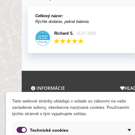
Celkový názor:
Rýchle dodanie, pekné balenia.
Richard S.
15.07.2026
INFORMÁCIE
HĽA
O nás a kontakt
Zľav
Tieto webové stránky ukladajú v súlade so zákonmi na vaše
Obchodné podmienky
Novi
zariadenie súbory, všeobecne nazývané cookies. Používaním
týchto stránok s tým vyjadrujete súhlas.
Ochrana osobných údajov
Tera
Reklamačný poriadok
Mapa
Formuláre
Technické cookies