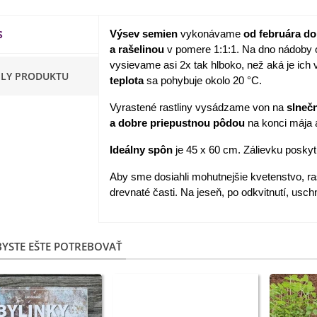
apucínka nízka - Alaska Mix
S
Výsev semien
vykonávame
od februára d
 Tropaeolum nanum...
a rašelinou
v pomere 1:1:1. Na dno nádoby
,98 €
vysievame asi 2x tak hlboko, než aká je ich 
ILY PRODUKTU
teplota
sa pohybuje okolo 20 °C.
akanka Virtus F1 -
ichorium intybus - predaj...
Vyrastené rastliny vysádzame von na
slnečn
,20 €
a dobre priepustnou pôdou
na konci mája 
Ideálny spôn
je 45 x 60 cm. Zálievku posky
edmokráska obyčajná
užové odtiene - Bellis...
Aby sme dosiahli mohutnejšie kvetenstvo, ra
,57 €
drevnaté časti. Na jeseň, po odkvitnutí, usch
skerník plnokvetý modrý -
anunculus asiaticus...
YSTE EŠTE POTREBOVAŤ
,82 €