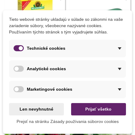
Tieto webové stránky ukladajú v súlade so zákonmi na vaše
zariadenie súbory, všeobecne nazývané cookies.
Používaním týchto stránok s tým vyjadrujete súhlas.
Technické cookies
Pridať do košíka
Pridať do košíka
Analytické cookies
Prípravok proti slimákom -
Sadiaci kolík - celokovový - 1
Ferramol - 200 g
ks
Marketingové cookies
8,07 €
12,48 €
Len nevyhnutné
Prijať všetko
8 INÝCH PRODUKTOV V TEJ ISTEJ KATEGÓRII:
Prejsť na stránku Zásady používania súborov cookies