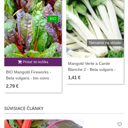
BIO
Nemáme na sklade
Pridať do košíka
Mangold Verte a Carde
Blanche 2 - Beta vulgaris -
BIO Mangold Fireworks -
predaj semien - 50 ks
1,41 €
Beta vulgaris - bio osivo
mangoldu - 45 ks
2,79 €
SÚVISIACE ČLÁNKY