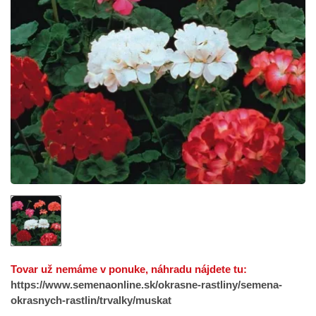
Tovar už nemáme v ponuke, náhradu nájdete tu:
https://www.semenaonline.sk/okrasne-rastliny/semena-
okrasnych-rastlin/trvalky/muskat