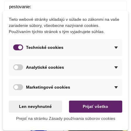
pestovanie:
hlbka výsevu 0,3-0,5 cm
Tieto webové stránky ukladajú v súlade so zákonmi na vaše
teplota 21-24 stupňov
zariadenie súbory, všeobecne nazývané cookies.
po vyklíčení presunieme do miestnosti s teplotou okolo 20
Používaním týchto stránok s tým vyjadrujete súhlas.
stupňov
dostatok svetla
Technické cookies
Detaily produktu
Analytické cookies
Marketingové cookies
MOHLI BYSTE EŠTE POTREBOVAŤ
Len nevyhnutné
Prijať všetko
Prejsť na stránku Zásady používania súborov cookies