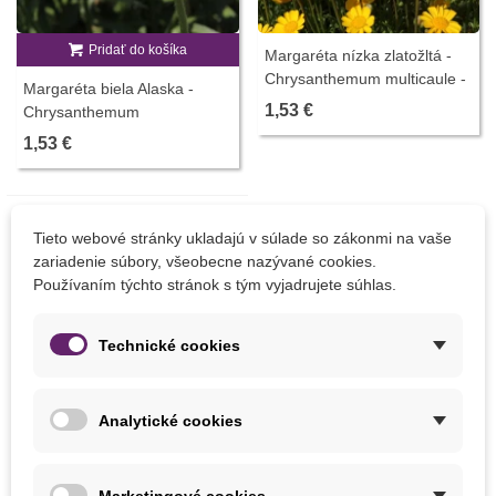
Pridať do košíka
Margaréta nízka zlatožltá -
Chrysanthemum multicaule -
Margaréta biela Alaska -
predaj semien - 350 ks
1,53 €
Chrysanthemum
leucanthemum max. - predaj
1,53 €
semien - 250 ks
Tieto webové stránky ukladajú v súlade so zákonmi na vaše
zariadenie súbory, všeobecne nazývané cookies.
Používaním týchto stránok s tým vyjadrujete súhlas.
Technické cookies
Nemáme na sklade
Analytické cookies
Marketingové cookies