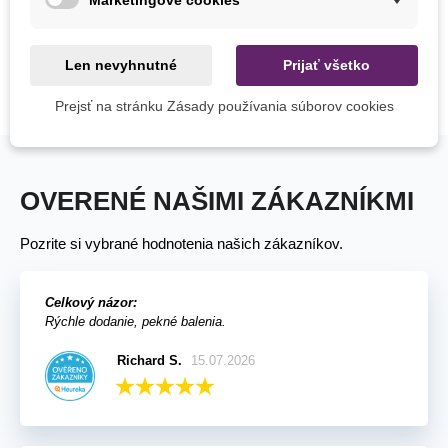
Margaréta Robinson ružová
zmes - Tanacetum
coccineum - predaj semien
2,03 €
margaréty - 100 ks
Len nevyhnutné
Prijať všetko
Prejsť na stránku Zásady používania súborov cookies
Zobrazuje sa 1-5 z 5 položiek
OVERENÉ NAŠIMI ZÁKAZNÍKMI
Pozrite si vybrané hodnotenia našich zákazníkov.
Celkový názor:
Rýchle dodanie, pekné balenia.
Richard S.
15.07.2026