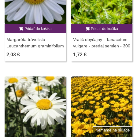
Pridať do košíka
Pridať do košíka
Margaréta trávolistá -
Vratič obyčajný - Tanacetum
Leucanthemum graminifolium
vulgare - predaj semien - 300
- predaj semien - 50 ks
ks
2,03 €
1,72 €
Nemáme na sklade