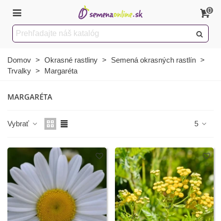
0
Domov
>
Okrasné rastliny
>
Semená okrasných rastlín
>
Trvalky
>
Margaréta
MARGARÉTA
Vybrať
5