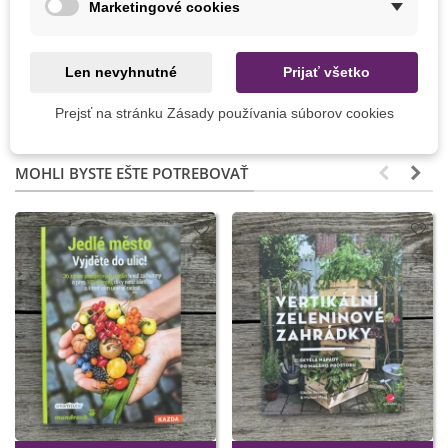
Marketingové cookies
Výrobca
SemenaOnline
Farba Plodu
Čierna
Hnedá
Len nevyhnutné
Prijať všetko
Odroda
Nehybridné
Prejsť na stránku Zásady používania súborov cookies
MOHLI BYSTE EŠTE POTREBOVAŤ