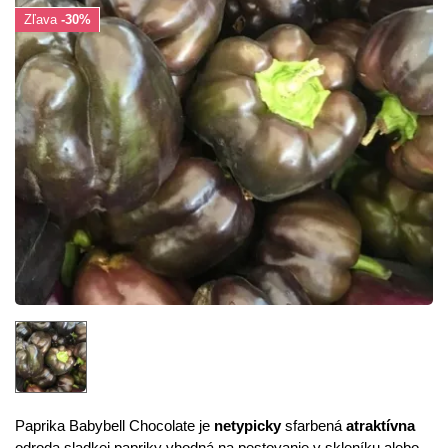
Zľava
-30%
Paprika Babybell Chocolate je
netypicky
sfarbená
atraktívna
odroda sladkej papriky vhodná na pestovanie v skleníku alebo