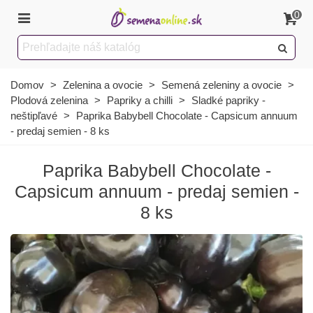
0
Domov
>
Zelenina a ovocie
>
Semená zeleniny a ovocie
>
Plodová zelenina
>
Papriky a chilli
>
Sladké papriky -
neštipľavé
>
Paprika Babybell Chocolate - Capsicum annuum
- predaj semien - 8 ks
Paprika Babybell Chocolate -
Capsicum annuum - predaj semien -
8 ks