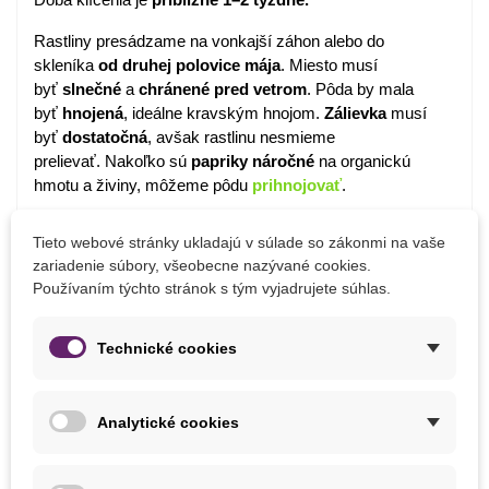
Rastliny presádzame na vonkajší záhon alebo do
skleníka
od druhej
polovice
mája
. Miesto musí
byť
slnečné
a
chránené
pred
vetrom
. Pôda by mala
byť
hnojená
, ideálne kravským hnojom.
Zálievka
musí
byť
dostatočná
, avšak rastlinu nesmieme
prelievať. Nakoľko sú
papriky
náročné
na organickú
hmotu a živiny, môžeme pôdu
prihnojovať
.
Zrelé papriky môžeme skladovať
až
Tieto webové stránky ukladajú v súlade so zákonmi na vaše
2 týždne
na
chladnom
mieste pri teplote
12–14 °C.
zariadenie súbory, všeobecne nazývané cookies.
Používaním týchto stránok s tým vyjadrujete súhlas.
Detaily produktu
Technické cookies
PARAMETRE
Analytické cookies
Výsev
Február
Stanovište
Slnečné