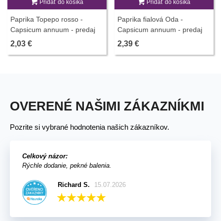
Pridať do košíka
Pridať do košíka
Paprika Topepo rosso -
Paprika fialová Oda -
Capsicum annuum - predaj
Capsicum annuum - predaj
semien - 20 ks
semien - 9 ks
2,03 €
2,39 €
OVERENÉ NAŠIMI ZÁKAZNÍKMI
Pozrite si vybrané hodnotenia našich zákazníkov.
Celkový názor:
Rýchle dodanie, pekné balenia.
Richard S.
15.07.2026