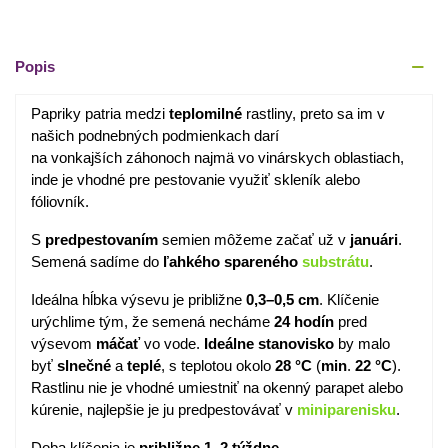
Popis
Papriky patria medzi
teplomilné
rastliny, preto sa im v
našich podnebných podmienkach darí
na vonkajších záhonoch najmä vo vinárskych oblastiach,
inde je vhodné pre pestovanie využiť skleník alebo
fóliovník.
S
predpestovaním
semien môžeme začať už v
januári
.
Semená sadíme do
ľahkého spareného
substrátu
.
Ideálna hĺbka výsevu je približne
0,3–0,5 cm
. Klíčenie
urýchlime tým, že semená necháme
24
hodín
pred
výsevom
máčať
vo vode.
Ideálne
stanovisko
by malo
byť
slnečné
a
teplé
, s teplotou okolo
28 °C
(
min
.
22 °C
).
Rastlinu nie je vhodné umiestniť na okenný parapet alebo
kúrenie, najlepšie je ju predpestovávať v
miniparenisku
.
Doba klíčenia je
približne
1–2 týždne.