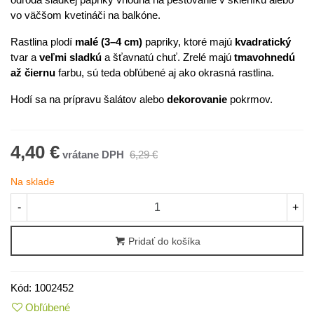
vo väčšom kvetináči na balkóne.
Rastlina plodí
malé (3–4 cm)
papriky, ktoré majú
kvadratický
tvar a
veľmi sladkú
a šťavnatú chuť. Zrelé majú
tmavohnedú
až čiernu
farbu, sú teda obľúbené aj ako okrasná rastlina.
Hodí sa na prípravu šalátov alebo
dekorovanie
pokrmov.
4,40 €
6,29 €
Na sklade
-
+
Pridať do košíka
Kód:
1002452
Obľúbené