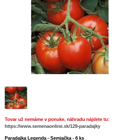
Tovar už nemáme v ponuke, náhradu nájdete tu:
https://www.semenaonline.sk/129-paradajky
Paradajka Legenda - Semiačka - 6 ks