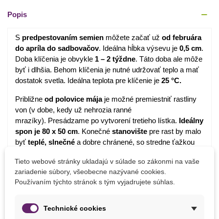
Popis
S
predpestovaním semien
môžete začať už
od februára
do apríla do sadbovačov
. Ideálna hĺbka výsevu je
0,5 cm
.
Doba klíčenia je obvykle
1 – 2 týždne
. Táto doba ale môže
byť i dlhšia. Behom klíčenia je nutné udržovať teplo a mať
dostatok svetla. Ideálna teplota pre klíčenie je
25 °C.
Približne
od polovice mája
je možné premiestniť rastliny
von (v dobe, kedy už nehrozia ranné
mrazíky). Presádzame po vytvorení tretieho lístka.
Ideálny
spon je 80 x 50 cm
. Konečné
stanovište
pre rast by malo
byť
teplé, slnečné
a dobre chránené, so stredne ťažkou
pôdou, bohato zásobenou humusom.
Tieto webové stránky ukladajú v súlade so zákonmi na vaše
Substrát
odporúčame používať špeciálny
pre paradajky a
zariadenie súbory, všeobecne nazývané cookies.
Používaním týchto stránok s tým vyjadrujete súhlas.
papriky
, a to
vždy sparený
. Zeminu je možné prepariť
napr. v mikrovlnej trúbe. Behom rastu plodov je
dôležitá
pravidelná závlaha a dostatočný prísun živín
.
Technické cookies
K hnojeniu môžeme používať napr.
kristalon pre paradajky