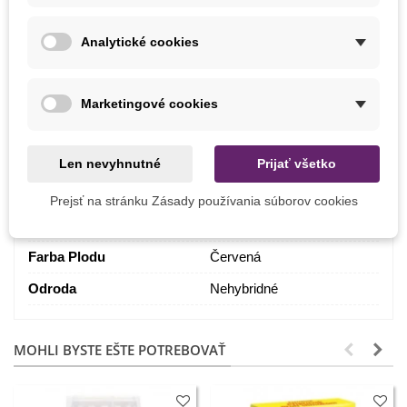
a papriky
.
Analytické cookies
Rastliny pravidelne zaštipujeme.
Marketingové cookies
Detaily produktu
PARAMETRE
Len nevyhnutné
Prijať všetko
Stanovište
Slnečné
Prejsť na stránku Zásady používania súborov cookies
Odroda Paradajky
Kolíková
Farba Plodu
Červená
Odroda
Nehybridné
MOHLI BYSTE EŠTE POTREBOVAŤ