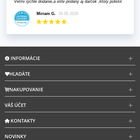
Veľmi rýchle dodanie,a ešte pridaný aj darček ,ktorý potešil.
Miriam G.
26.05.2026
INFORMÁCIE
HĽADÁTE
NAKUPOVANIE
VÁŠ ÚČET
KONTAKTY
NOVINKY