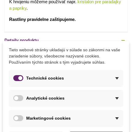
K hnojeniu môžeme používať napr.
kristalon pre paradajky
a papriky
.
Rastliny pravidelne zaštipujeme.
Detaily produktu
Tieto webové stránky ukladajú v súlade so zákonmi na vaše
PARAMETRE
zariadenie súbory, všeobecne nazývané cookies.
Používaním týchto stránok s tým vyjadrujete súhlas.
Stanovište
Slnečné
Odroda Paradajky
Kolíková
Technické cookies
Výrobca
SemenaOnline
Farba Plodu
Žltá
Analytické cookies
Odroda
Nehybridné
Marketingové cookies
Zber
August
Júl
September