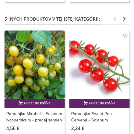
5 INÝCH PRODUKTOV V TEJ ISTEJ KATEGÓRII:
Pridať do košíka
Pridať do košíka
Paradajka Mirabell - Solanum
Paradajka Sweet Pea -
lycopersicum - predaj semien
Červená - Solanum
- 6 ks
pimpinellifolium - Osivo
4,56 €
2,34 €
divokých rajčiakov - 6 ks