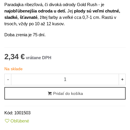
Paradajka ríbezľová, či divoká odrody Gold Rush - je
najobľúbenejšia odroda u detí.
Jej
plody sú veľmi chutné,
sladké, šťavnaté
, žltej farby a veľké cca 0,7-1 cm. Rastú v
trsoch, vždy po 10 až 12 kusov.
Doba zrenia je 75 dní.
2,34 €
Na sklade
-
+
Pridať do košíka
Kód:
1001503
Obľúbené