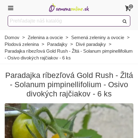
0
Domov
>
Zelenina a ovocie
>
Semená zeleniny a ovocie
>
Plodová zelenina
>
Paradajky
>
Divé paradajky
>
Paradajka ríbezľová Gold Rush - Žltá - Solanum pimpinellifolium
- Osivo divokých rajčiakov - 6 ks
Paradajka ríbezľová Gold Rush - Žltá
- Solanum pimpinellifolium - Osivo
divokých rajčiakov - 6 ks