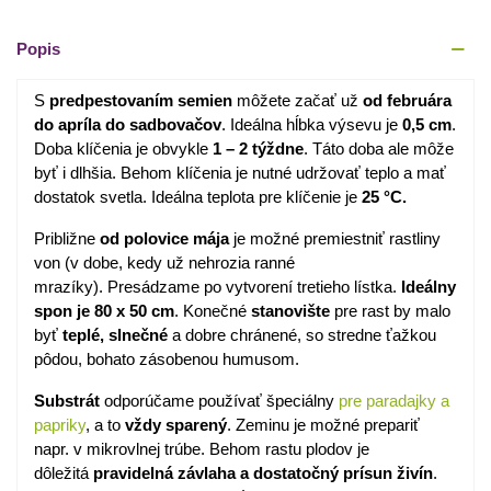
Popis
S
predpestovaním semien
môžete začať už
od februára
do apríla do sadbovačov
. Ideálna hĺbka výsevu je
0,5 cm
.
Doba klíčenia je obvykle
1 – 2 týždne
. Táto doba ale môže
byť i dlhšia. Behom klíčenia je nutné udržovať teplo a mať
dostatok svetla. Ideálna teplota pre klíčenie je
25 °C.
Približne
od polovice mája
je možné premiestniť rastliny
von (v dobe, kedy už nehrozia ranné
mrazíky). Presádzame po vytvorení tretieho lístka.
Ideálny
spon je 80 x 50 cm
. Konečné
stanovište
pre rast by malo
byť
teplé, slnečné
a dobre chránené, so stredne ťažkou
pôdou, bohato zásobenou humusom.
Substrát
odporúčame používať špeciálny
pre paradajky a
papriky
, a to
vždy sparený
. Zeminu je možné prepariť
napr. v mikrovlnej trúbe. Behom rastu plodov je
dôležitá
pravidelná závlaha a dostatočný prísun živín
.