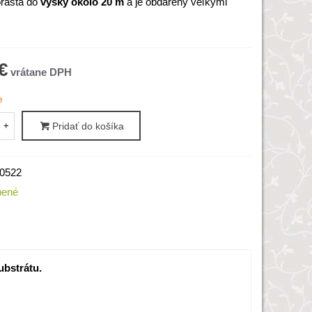
rastá do
výšky okolo 20 m
a je obdarený veľkými
€
e
+
Pridať do košíka
0522
bené
ubstrátu.