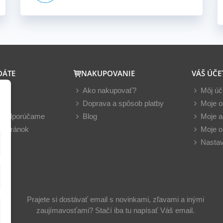
DÁTE
NAKUPOVANIE
VÁŠ ÚČE
y
Ako nakupovať?
Môj úč
nky
Doprava a spôsob platby
Moje o
z odporúčame
Blog
Moje a
 stránok
Moje o
Nastav
Prajete si dostávať email s novinkami, zľavami a inými
zaujímavosťami? Stačí iba tu napísať Váš email.