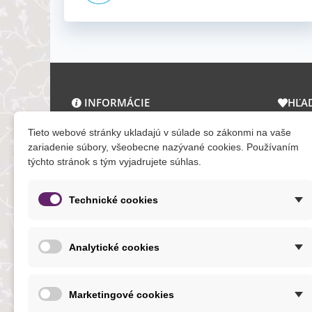
INFORMÁCIE
HĽA
O nás a kontakt
Zľav
Tieto webové stránky ukladajú v súlade so zákonmi na vaše
Obchodné podmienky
Novi
zariadenie súbory, všeobecne nazývané cookies. Používaním
týchto stránok s tým vyjadrujete súhlas.
Ochrana osobných údajov
Tera
Reklamačný poriadok
Mapa
Formuláre
Technické cookies
O cookies
Analytické cookies
NOVINKY
Marketingové cookies