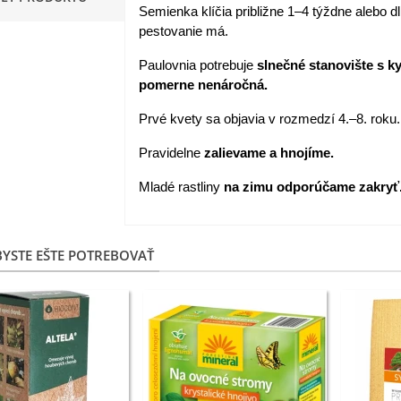
Semienka klíčia približne 1–4 týždne alebo dl
apucínka nízka - Alaska Mix
pestovanie má.
 Tropaeolum nanum...
Paulovnia potrebuje
slnečné stanovište s k
,98 €
pomerne nenáročná.
akanka Virtus F1 -
Prvé kvety sa objavia v rozmedzí 4.–8. roku.
ichorium intybus - predaj...
Pravidelne
zalievame a hnojíme.
,20 €
Mladé rastliny
na zimu odporúčame zakryť
edmokráska obyčajná
užové odtiene - Bellis...
,57 €
YSTE EŠTE POTREBOVAŤ
skerník plnokvetý modrý -
anunculus asiaticus...
,82 €