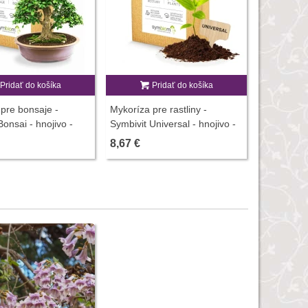
Pridať do košíka
Pridať do košíka
P
pre bonsaje -
Mykoríza pre rastliny -
Sírne knôt
Bonsai - hnojivo -
Symbivit Universal - hnojivo -
150 g
8,67 €
3,80 €