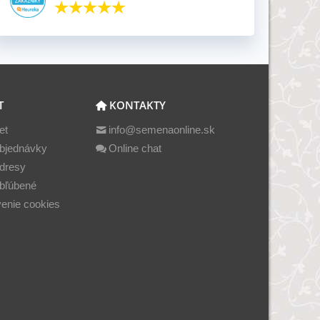
T
KONTAKTY
et
info@semenaonline.sk
bjednávky
Online chat
dresy
bľúbené
enie cookies