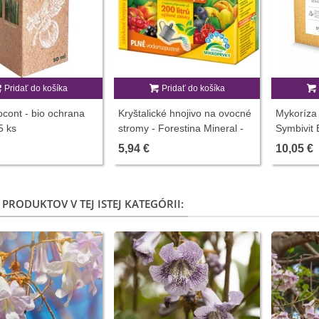
Pridať do košíka
Pridať do košíka
iocont - bio ochrana
Kryštalické hnojivo na ovocné
Mykoríza 
 5 ks
stromy - Forestina Mineral -
Symbivit 
400 g
150 g
5,94 €
10,05 €
 PRODUKTOV V TEJ ISTEJ KATEGÓRII: