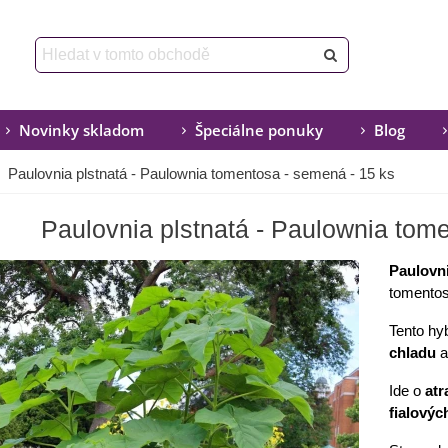
Novinky skladom
Špeciálne ponuky
Blog
Paulovnia plstnatá - Paulownia tomentosa - semená - 15 ks
Paulovnia plstnatá - Paulownia tom
Paulovn
tomentos
Tento hy
chladu
Ide o
atr
fialovýc