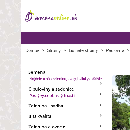
Domov
>
Stromy
>
Listnaté stromy
>
Paulovnia
>
Semená
Nájdete u nás zeleninu, kvety, bylinky a ďalšie
Cibuľoviny a sadenice
Pestrý výber okrasných rastlín
Zelenina - sadba
BIO kvalita
Zelenina a ovocie