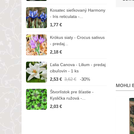
Kosatec sieťkovaný Harmony
K
- Iris reticulata -...
-
1,77 €
1
Krókus siaty - Crocus sativus
Č
- predaj...
C
2,18 €
3
Ľalia Canova - Lilium - predaj
S
cibuľovín - 1 ks
r
2,53 €
3,62 €
-30%
1
MOHLI B
Štvorlístok pre šťastie -
I
Kyslička ružová -...
R
2,03 €
1