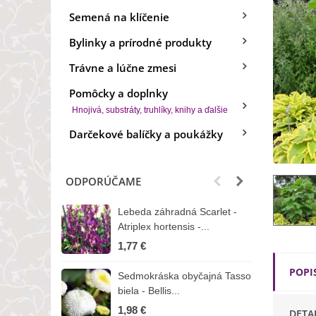
Semená na klíčenie
Bylinky a prírodné produkty
Trávne a lúčne zmesi
Pomôcky a doplnky
Hnojivá, substráty, truhlíky, knihy a ďalšie
Darčekové balíčky a poukážky
ODPORÚČAME
Lebeda záhradná Scarlet -
B
Atriplex hortensis -...
o
1,77 €
3
POPI
Sedmokráska obyčajná Tasso
Z
biela - Bellis...
H
1,98 €
7
DETA