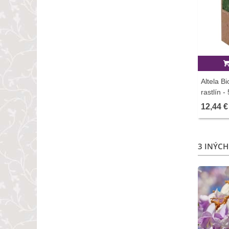
Altela B
rastlín -
12,44 €
3 INÝCH