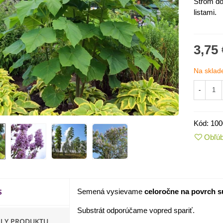
Strom do
listami.
3,75 
Na sklad
-
Kód:
100
Obľú
IO Kaleráb Dyna - Brassica
leracea var....
,55 €
S
Semená vysievame
celoročne na povrch s
ornica plnokvetá Amarantia -
ippeastrum -...
Substrát odporúčame vopred spariť.
,05 €
ILY PRODUKTU