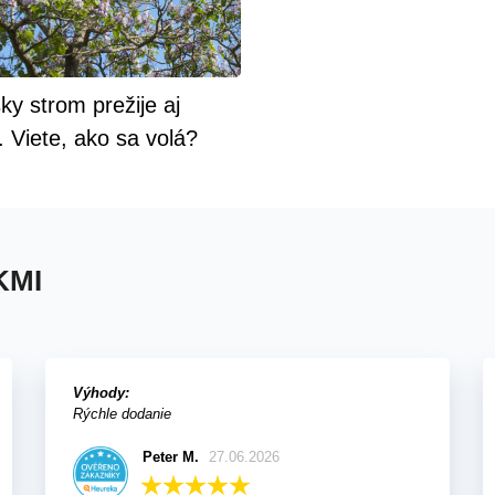
ky strom prežije aj
. Viete, ako sa volá?
KMI
Výhody:
Rýchle dodanie
Peter M.
27.06.2026