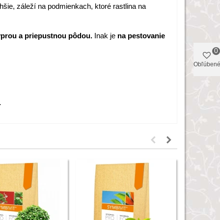
hšie, záleží na podmienkach, ktoré rastlina na
yprou a priepustnou pôdou.
Inak je
na pestovanie
0
Obľúben
.