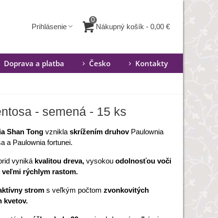
0
Nákupný košík
-
0,00 €
Prihlásenie
Doprava a platba
Česko
Kontakty
entosa - semená - 15 ks
ia Shan Tong
vznikla
skrížením druhov
Paulownia
a a Paulownia fortunei.
brid vyniká
kvalitou dreva,
vysokou
odolnosťou voči
a
veľmi rýchlym rastom.
aktívny strom
s veľkým počtom
zvonkovitých
h kvetov.