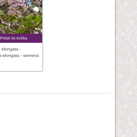
Pridať do košíka
 elongata -
a elongata - semená