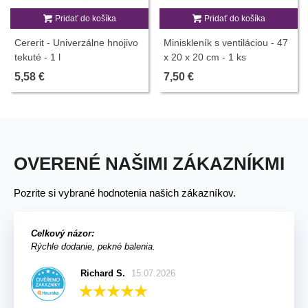
Pridať do košíka
Pridať do košíka
Cererit - Univerzálne hnojivo
Miniskleník s ventiláciou - 47
tekuté - 1 l
x 20 x 20 cm - 1 ks
5,58 €
7,50 €
OVERENÉ NAŠIMI ZÁKAZNÍKMI
Pozrite si vybrané hodnotenia našich zákazníkov.
Celkový názor:
Rýchle dodanie, pekné balenia.
Richard S.
15.07.2026