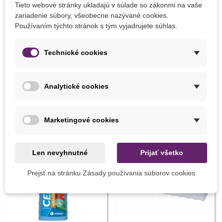
Tieto webové stránky ukladajú v súlade so zákonmi na vaše
výsev von máj - jún
zariadenie súbory, všeobecne nazývané cookies.
spon 80x50 cm
Používaním týchto stránok s tým vyjadrujete súhlas.
Technické cookies
Detaily produktu
Analytické cookies
MOHLI BYSTE EŠTE POTREBOVAŤ
Marketingové cookies
Len nevyhnutné
Prijať všetko
Prejsť na stránku Zásady používania súborov cookies