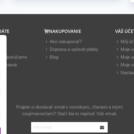
DÁTE
NAKUPOVANIE
VÁŠ ÚČE
y
Ako nakupovať?
Môj úč
nky
Doprava a spôsob platby
Moje o
z odporúčame
Blog
Moje a
 stránok
Moje o
Nastav
Prajete si dostávať email s novinkami, zľavami a inými
zaujímavosťami? Stačí iba tu napísať Váš email.