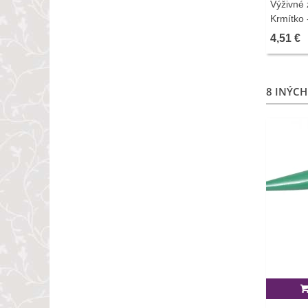
Výživné 
Krmítko 
4,51 €
8 INÝCH