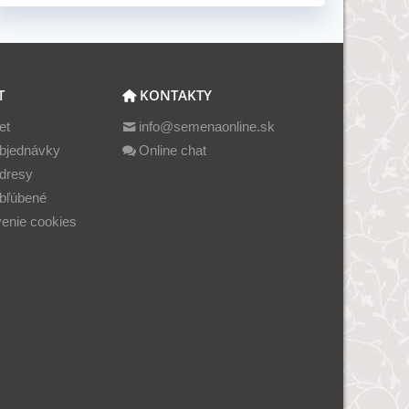
T
KONTAKTY
et
info@semenaonline.sk
bjednávky
Online chat
dresy
bľúbené
enie cookies