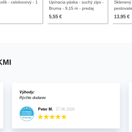
olík - celokovový - 1
Upínacia páska - suchý zips -
Sklenený
Bruma - 9,15 m - predaj
pestovate
pestovateľských potrieb - 1 ks
5,55 €
13,95 €
KMI
Výhody:
Rýchle dodanie
Peter M.
27.06.2026