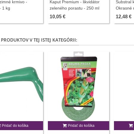
zimné krmivo -
Kaput Premium - likvidátor
Substral
- 1 kg
zeleného porastu - 250 ml
Okrasné r
10,05 €
12,48 €
 PRODUKTOV V TEJ ISTEJ KATEGÓRII:
Pridať do košíka
Pridať do košíka