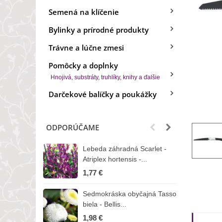
Semená na klíčenie
Bylinky a prírodné produkty
Trávne a lúčne zmesi
Pomôcky a doplnky
Hnojivá, substráty, truhlíky, knihy a ďalšie
Darčekové balíčky a poukážky
ODPORÚČAME
Lebeda záhradná Scarlet -
B
Atriplex hortensis -...
o
1,77 €
3
Sedmokráska obyčajná Tasso
Z
biela - Bellis...
H
1,98 €
7