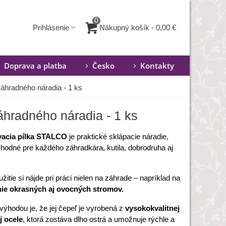
0
Nákupný košík
-
0,00 €
Prihlásenie
Doprava a platba
Česko
Kontakty
 záhradného náradia - 1 ks
záhradného náradia - 1 ks
vacia pílka STALCO
je praktické sklápacie náradie,
 vhodné pre každého záhradkára, kutila, dobrodruha aj
žitie si nájde pri práci nielen na záhrade – napríklad na
nie okrasných aj ovocných stromov.
výhodou je, že jej čepeľ je vyrobená z
vysokokvalitnej
j ocele
, ktorá zostáva dlho ostrá a umožnuje rýchle a