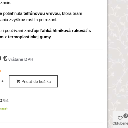
ezanie.
e potiahnutá
telfónovou vrsvou
, ktorá bráni
niu zvyškov rastlín pri rezaní.
pri používaní zaisťuje
ľahká hliníková rukoväť s
m z termoplastickej gumy.
9 €
e
+
Pridať do košíka
0751
bené
0
Obľúben