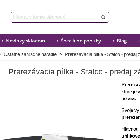
Novinky skladom
Špeciálne ponuky
Blog
>
Ostatné záhradné náradie
>
Prerezávacia pílka - Stalco - predaj
Prerezávacia pílka - Stalco - predaj 
Prerezá
ktoré je
horára.
Svoje vyu
prereza
Hlavnou 
uhlíkove