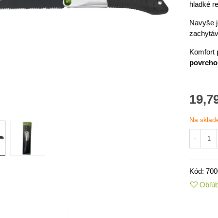
hladké r
Navyše j
zachytáva
Komfort 
povrcho
19,7
Na sklad
-
IO Kaleráb Dyna - Brassica
leracea var....
,55 €
Kód:
700
Obľú
ornica plnokvetá Amarantia -
ippeastrum -...
,05 €