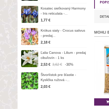
POPI
Kosatec sieťkovaný Harmony
K
- Iris reticulata -...
-
DETA
1,77 €
1
Krókus siaty - Crocus sativus
Č
MOHLI B
- predaj...
C
2,18 €
3
Ľalia Canova - Lilium - predaj
S
cibuľovín - 1 ks
r
2,53 €
3,62 €
-30%
1
Štvorlístok pre šťastie -
I
Kyslička ružová -...
R
2,03 €
1