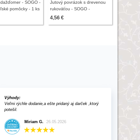
 dažďomer - SOGO -
Jutový povrázok s drevenou
Záhradný d
ľské pomôcky - 1 ks
rukoväťou - SOGO -
rezačom -
pestovateľské pomôcky - 55
pestovate
4,56 €
4,56 €
m - 1 ks
100m - 1 
Výhody:
Veľmi rýchle dodanie,a ešte pridaný aj darček ,ktorý
potešil.
Miriam G.
26.05.2026