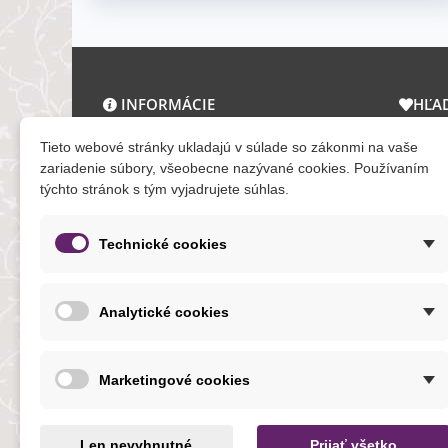
INFORMÁCIE
HĽA
O nás a kontakt
Zľav
Tieto webové stránky ukladajú v súlade so zákonmi na vaše
Obchodné podmienky
Novi
zariadenie súbory, všeobecne nazývané cookies. Používaním
týchto stránok s tým vyjadrujete súhlas.
Ochrana osobných údajov
Tera
Reklamačný poriadok
Mapa
Formuláre
Technické cookies
O cookies
Analytické cookies
NOVINKY
Marketingové cookies
Len nevyhnutné
Prijať všetko