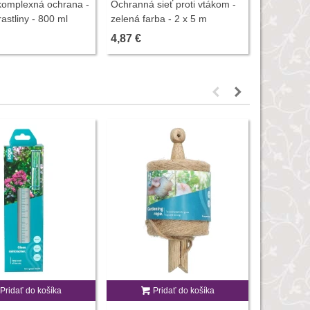
 komplexná ochrana -
Ochranná sieť proti vtákom -
Nožnice r
astliny - 800 ml
zelená farba - 2 x 5 m
Fiskars - 1
4,87 €
19,79 €
Pridať do košíka
Pridať do košíka
P