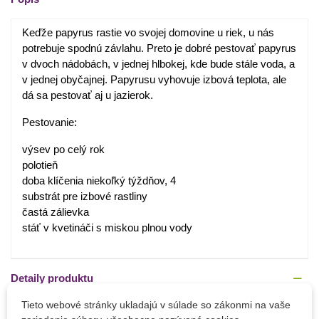
Keďže
papyrus
rastie
vo
svojej
domovine
u
riek
,
u
nás
potrebuje
spodnú
závlahu
.
Preto
je dobré
pestovať
papyrus
v dvoch
nádobách
,
v jednej
hlbokej
,
kde bude
stále
voda,
a
v jednej
obyčajnej
.
Papyrusu
vyhovuje
izbová
teplota
,
ale
dá
sa
pestovať
aj u
jazierok
.
Pestovanie:
výsev po celý rok
polotieň
doba klíčenia niekoľký týždňov, 4
substrát pre izbové rastliny
častá zálievka
stáť v kvetináči s miskou plnou vody
Detaily produktu
Tieto webové stránky ukladajú v súlade so zákonmi na vaše
PARAMETRE