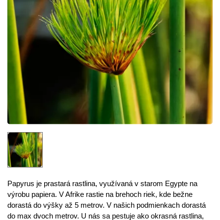
Papyrus
je
prastará
rastlina
,
využívaná
v starom
Egypte
na
výrobu
papiera
.
V
Afrike
rastie na
brehoch
riek
,
kde bežne
dorastá
do
výšky až
5
metrov
.
V
našich
podmienkach
dorastá
do max
dvoch
metrov
.
U
nás sa
pestuje
ako
okrasná
rastlina
,