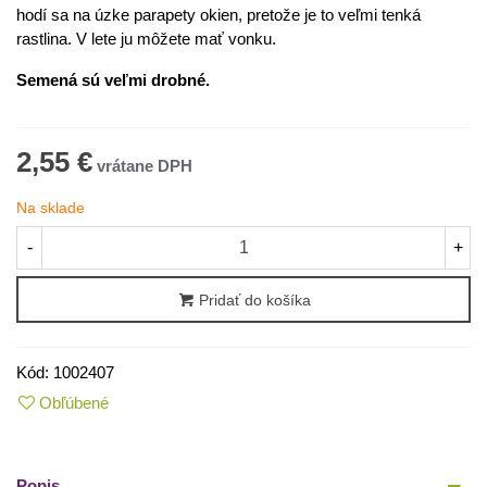
hodí
sa
na úzke
parapety
okien
,
pretože
je
to
veľmi
tenká
rastlina
.
V
lete
ju
môžete mať
vonku
.
Semená sú veľmi drobné.
2,55 €
Na sklade
-
+
Pridať do košíka
Kód:
1002407
Obľúbené
Popis