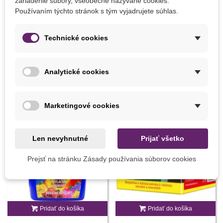
zariadenie súbory, všeobecne nazývané cookies.
Používaním týchto stránok s tým vyjadrujete súhlas.
Výrobca
SemenaOnline
Pestovanie
V interiéri
Technické cookies
MOHLI BYSTE EŠTE POTREBOVAŤ
Analytické cookies
Marketingové cookies
Len nevyhnutné
Prijať všetko
Prejsť na stránku Zásady používania súborov cookies
Pridať do košíka
Pridať do košíka