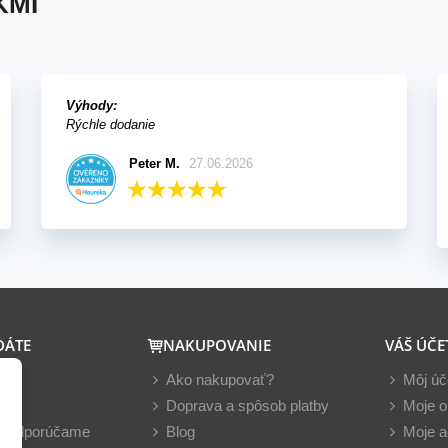
KMI
Výhody:
Rýchle dodanie
Peter M.
27.06.2026
DÁTE
NAKUPOVANIE
VÁŠ ÚČE
y
Ako nakupovať?
Môj úč
nky
Doprava a spôsob platby
Moje o
z odporúčame
Blog
Moje a