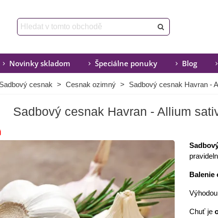
Novinky skladom
Špeciálne ponuky
Blog
Sadbový cesnak
>
Cesnak ozimný
>
Sadbový cesnak Havran - All
Sadbový cesnak Havran - Allium sativu
j
Sadbový
pravideln
Balenie 
Výhodou 
Chuť je