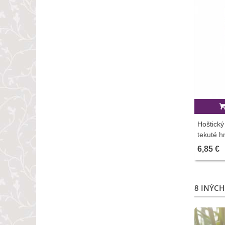
Hoštický
tekuté h
6,85 €
8 INÝCH