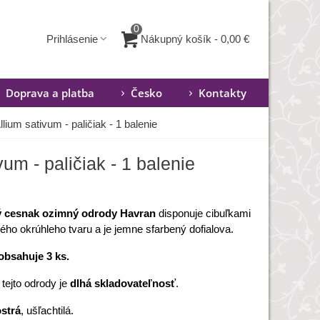
0
Nákupný košík
-
0,00 €
Prihlásenie
Doprava a platba
Česko
Kontakty
ium sativum - paličiak - 1 balenie
m - paličiak - 1 balenie
 cesnak ozimný odrody Havran
disponuje cibuľkami
ého okrúhleho tvaru a je jemne sfarbený dofialova.
obsahuje 3 ks.
tejto odrody je
dlhá skladovateľnosť
.
ostrá
, ušľachtilá.