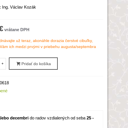
: Ing. Václav Kozák
€
návajte už teraz, akonáhle dorazia čerstvé cibuľky,
Vám ich medzi prvými v priebehu augusta/septembra
+
Pridať do košíka
0618
bené
lebo decembri
do radov vzdialených od seba
25 -