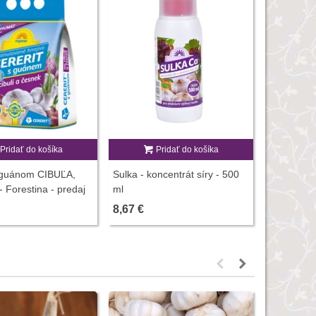
Pridať do košíka
Pridať do košíka
P
s guánom CIBUĽA,
Sulka - koncentrát síry - 500
Gliorex - 
Forestina - predaj
ml
hnojivo - 
,5 kg
8,67 €
4,01 €