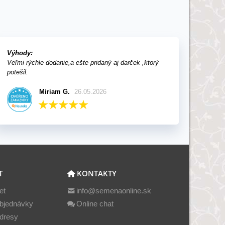
Výhody:
Veľmi rýchle dodanie,a ešte pridaný aj darček ,ktorý
potešil.
Miriam G.
26.05.2026
T
KONTAKTY
et
info@semenaonline.sk
bjednávky
Online chat
dresy