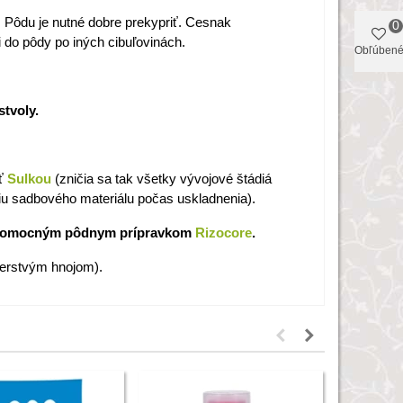
. Pôdu je nutné dobre prekypriť. Cesnak
0
i do pôdy po iných cibuľovinách.
Obľúben
stvoly.
iť
Sulkou
(zničia sa tak všetky vývojové štádiá
u sadbového materiálu počas uskladnenia).
 pomocným pôdnym prípravkom
Rizocore
.
čerstvým hnojom).