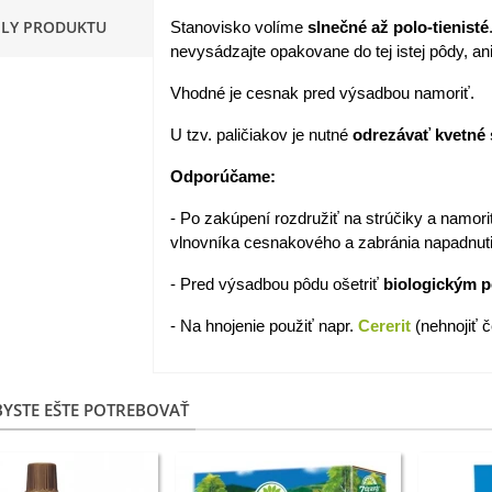
ILY PRODUKTU
Stanovisko volíme
slnečné až polo-tienisté
apucínka nízka - Alaska Mix
nevysádzajte opakovane do tej istej pôdy, an
 Tropaeolum nanum...
,98 €
Vhodné je cesnak pred výsadbou namoriť.
U tzv. paličiakov je nutné
odrezávať kvetné 
akanka Virtus F1 -
ichorium intybus - predaj...
Odporúčame:
,20 €
- Po zakúpení rozdružiť na strúčiky a namor
edmokráska obyčajná
vlnovníka cesnakového a zabránia napadnuti
užové odtiene - Bellis...
- Pred výsadbou pôdu ošetriť
biologickým
,57 €
- Na hnojenie použiť napr.
Cererit
(nehnojiť 
skerník plnokvetý modrý -
anunculus asiaticus...
,82 €
YSTE EŠTE POTREBOVAŤ