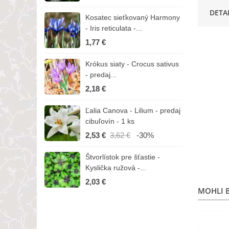
DETA
Kosatec sieťkovaný Harmony
K
- Iris reticulata -...
-
1,77 €
1
Krókus siaty - Crocus sativus
Č
- predaj...
C
2,18 €
3
Ľalia Canova - Lilium - predaj
S
cibuľovín - 1 ks
r
2,53 €
3,62 €
-30%
1
Štvorlístok pre šťastie -
I
Kyslička ružová -...
R
2,03 €
1
MOHLI B