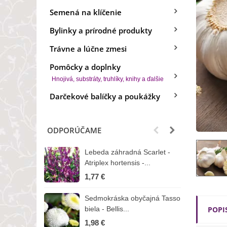
Semená na klíčenie
Bylinky a prírodné produkty
Trávne a lúčne zmesi
Pomôcky a doplnky
Hnojivá, substráty, truhlíky, knihy a ďalšie
Darčekové balíčky a poukážky
ODPORÚČAME
Lebeda záhradná Scarlet -
B
Atriplex hortensis -...
o
1,77 €
3
Sedmokráska obyčajná Tasso
Z
biela - Bellis...
POPI
H
1,98 €
7