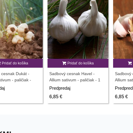
Pridať do košíka
Pridať do košíka
 cesnak Dukát -
Sadbový cesnak Havel -
Sadbový c
tivum - paličiak -
Allium sativum - paličiak - 1
Allium sat
ibulí cesnaku - 1
balenie
balenie
daj
Predpredaj
Predpred
6,85 €
6,85 €