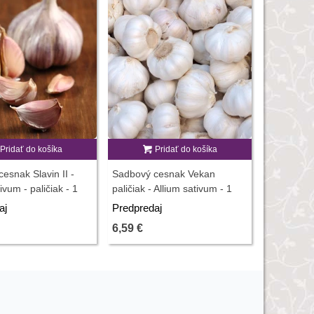
Pridať do košíka
Pridať do košíka
P
esnak Slavin II -
Sadbový cesnak Vekan
Sadbový c
ivum - paličiak - 1
paličiak - Allium sativum - 1
Allium sati
balenie
predaj cib
aj
Predpredaj
Predpreda
balenie
6,59 €
5,83 €