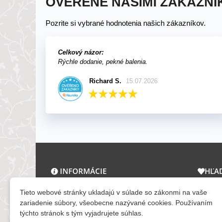
OVERENÉ NAŠIMI ZÁKAZNÍ
Pozrite si vybrané hodnotenia našich zákazníkov.
Celkový názor:
Rýchle dodanie, pekné balenia.
Richard S.
15.07.2026
INFORMÁCIE
HĽA
O nás a kontakt
Zľav
Tieto webové stránky ukladajú v súlade so zákonmi na vaše
Obchodné podmienky
Novi
zariadenie súbory, všeobecne nazývané cookies. Používaním
týchto stránok s tým vyjadrujete súhlas.
Ochrana osobných údajov
Tera