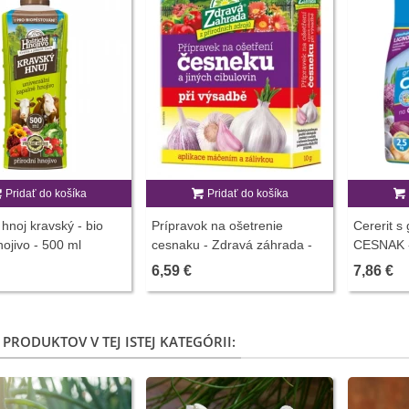
Pridať do košíka
Pridať do košíka
 hnoj kravský - bio
Prípravok na ošetrenie
Cererit 
nojivo - 500 ml
cesnaku - Zdravá záhrada -
CESNAK - 
predaj hnojív - 10 g
hnojiv - 2
6,59 €
7,86 €
 PRODUKTOV V TEJ ISTEJ KATEGÓRII: