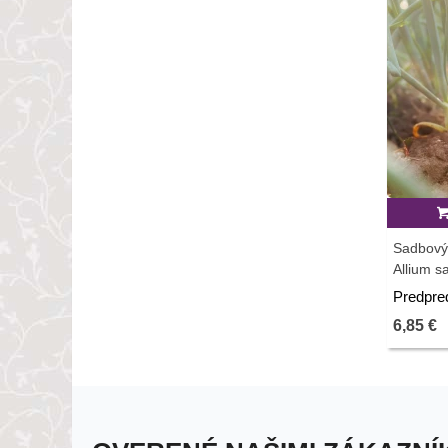
Sadbový
Allium sa
predaj c
Predpre
balenie
6,85 €