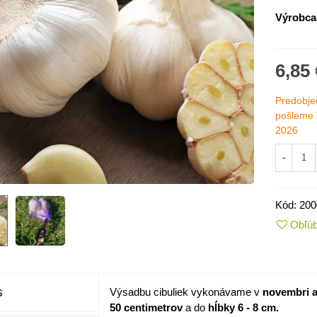
Výrobca
6,85 
Predobjed
pošleme 
2026
-
Kód:
200
IO Kaleráb Dyna - Brassica
Obľú
leracea var....
,55 €
ornica plnokvetá Amarantia -
S
ippeastrum -...
Výsadbu cibuliek vykonávame v
novembri a
50 centimetrov
a do
hĺbky 6 - 8 cm.
,05 €