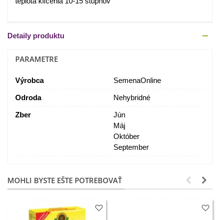
teplota klíčenia 10-15 stupňov
Detaily produktu
PARAMETRE
Výrobca
SemenaOnline
Odroda
Nehybridné
Zber
Jún
Máj
Október
September
MOHLI BYSTE EŠTE POTREBOVAŤ