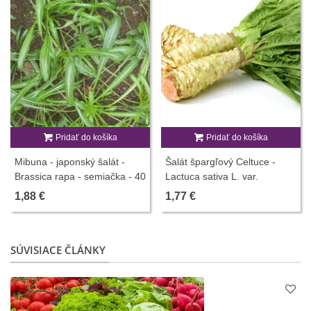
Pridať do košíka
Pridať do košíka
Mibuna - japonský šalát -
Šalát špargľový Celtuce -
Brassica rapa - semiačka - 40
Lactuca sativa L. var.
ks
asparagina - semiačka - 300
1,88 €
1,77 €
ks
SÚVISIACE ČLÁNKY