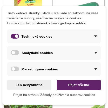
Tieto webové stránky ukladajú v súlade so zákonmi na vaše
zariadenie súbory, všeobecne nazývané cookies.
Používaním týchto stránok s tým vyjadrujete súhlas.
Technické cookies
Pridať do košíka
Pridať do košíka
Analytické cookies
Prípravok proti slimákom -
Sadiaci kolík - celokovový - 1
Ferramol - 200 g
ks
8,07 €
12,48 €
Marketingové cookies
Len nevyhnutné
Prijať všetko
8 INÝCH PRODUKTOV V TEJ ISTEJ KATEGÓRII:
Prejsť na stránku Zásady používania súborov cookies