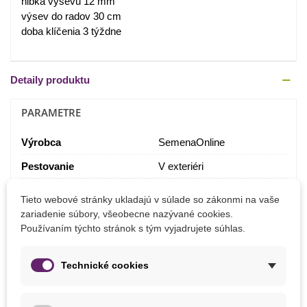
hĺbka výsevu 12 mm
výsev do radov 30 cm
doba klíčenia 3 týždne
Detaily produktu
PARAMETRE
Výrobca
SemenaOnline
Pestovanie
V exteriéri
Tieto webové stránky ukladajú v súlade so zákonmi na vaše
MOHLI BYSTE EŠTE POTREBOVAŤ
zariadenie súbory, všeobecne nazývané cookies.
Používaním týchto stránok s tým vyjadrujete súhlas.
Technické cookies