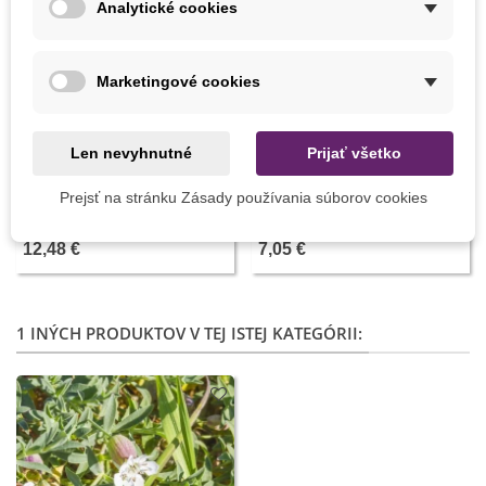
Analytické cookies
Marketingové cookies
Len nevyhnutné
Prijať všetko
Pridať do košíka
Pridať do košíka
Substral komplexná ochrana
Pasca na slimáky - 2 ks
Prejsť na stránku Zásady používania súborov cookies
- Okrasné rastliny - 800 ml
12,48 €
7,05 €
1 INÝCH PRODUKTOV V TEJ ISTEJ KATEGÓRII: