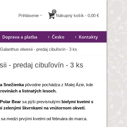
0
Nákupný košík
-
0,00 €
Prihlásenie
Doprava a platba
Česko
Kontakty
Galanthus elwesii - predaj cibuľovín - 3 ks
i - predaj cibuľovín - 3 ks
a Snežienka
pôvodne pochádza z Malej Ázie, kde
rovinách a listnatých lesoch.
 Polar Bear
sa pýši previsnutými
bielymi kvetmi s
i zelenými škvrnkami na vnútornom okvetí.
 sa medzi prvými kvetmi od februára do marca.