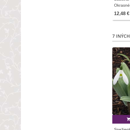
Okrasné 
12,48 €
7 INÝCH
Snežien