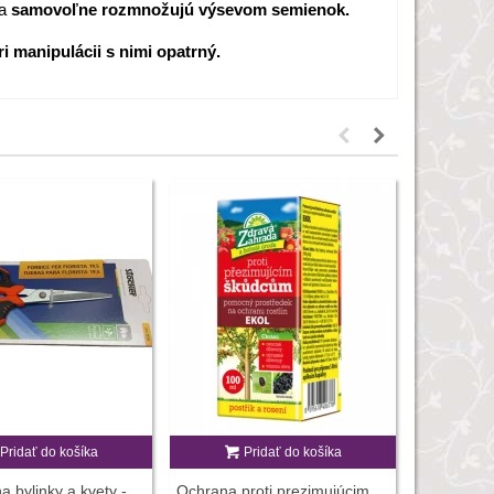
a
samovoľne rozmnožujú výsevom semienok.
ri manipulácii s nimi opatrný.
Pridať do košíka
Pridať do košíka
P
a bylinky a kvety -
Ochrana proti prezimujúcim
Vermikomp