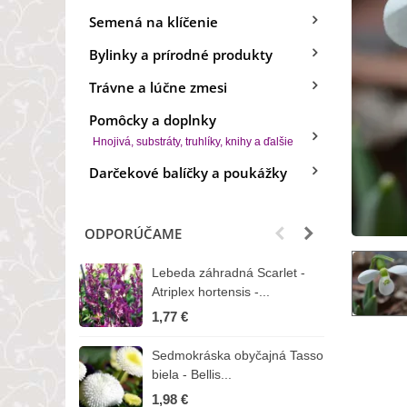
Semená na klíčenie
Bylinky a prírodné produkty
Trávne a lúčne zmesi
Pomôcky a doplnky
Hnojivá, substráty, truhlíky, knihy a ďalšie
Darčekové balíčky a poukážky
ODPORÚČAME
Lebeda záhradná Scarlet -
B
Atriplex hortensis -...
o
1,77 €
3
Sedmokráska obyčajná Tasso
Z
biela - Bellis...
H
1,98 €
7