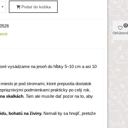
+
Pridať do košíka
0
0526
Obľúben
bené
ktoré vysádzame na jeseň do hĺbky 5–10 cm a asi 10
e miesto je pod stromami, ktoré prepustia dostatok
epriaznivými podmienkami prakticky po celý rok.
 na skalkách
. Tam ale musíte dať pozor na to, aby
du, bohatú na živiny.
Nemali by sa hnojiť, pretože