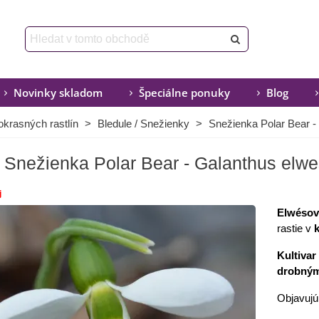
Novinky skladom
Špeciálne ponuky
Blog
okrasných rastlín
>
Bledule / Snežienky
>
Snežienka Polar Bear - 
Snežienka Polar Bear - Galanthus elwesi
j
Elwésov
rastie v
k
Kultivar
drobným
Objavujú