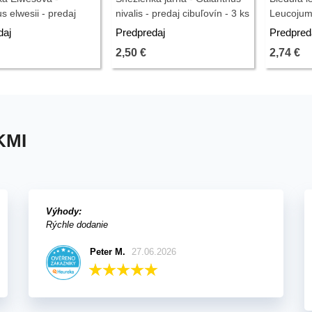
s elwesii - predaj
nivalis - predaj cibuľovín - 3 ks
Leucojum 
 - 3 ks
cibuľovín 
daj
Predpredaj
Predpred
2,50 €
2,74 €
KMI
Výhody:
Rýchle dodanie
Peter M.
27.06.2026