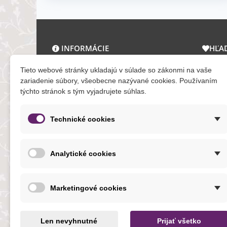
INFORMÁCIE
HĽA
O nás a kontakt
Zľav
Tieto webové stránky ukladajú v súlade so zákonmi na vaše
Obchodné podmienky
Novi
zariadenie súbory, všeobecne nazývané cookies. Používaním
týchto stránok s tým vyjadrujete súhlas.
Ochrana osobných údajov
Tera
Reklamačný poriadok
Mapa
Formuláre
Technické cookies
O cookies
Analytické cookies
NOVINKY
Marketingové cookies
Len nevyhnutné
Prijať všetko