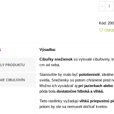
-
apucínka nízka - Alaska Mix
 Tropaeolum nanum...
,98 €
Kód:
200
Obľú
akanka Virtus F1 -
ichorium intybus - predaj...
,20 €
S
Výsadba:
edmokráska obyčajná
Cibuľky snežienok
sú vytrvalé cibuľoviny, 
užové odtiene - Bellis...
ILY PRODUKTU
cm od seba.
,57 €
Stanovište by malo byť
polotienisté
, ideáln
skerník plnokvetý modrý -
NIE CIBUĽOVÍN
svetla. Snežienky sú potom chránené pred n
anunculus asiaticus...
Možno ich vysádzať aj
pri jazierkach alebo
,82 €
pôda bola
dostatočne hlboká a vlhká.
Tieto rastlinky vyžadujú
vlhkú priepustnú pô
potom by ste sa nemuseli dočkať kvetov.