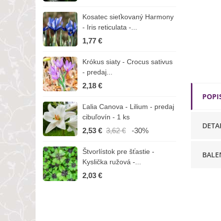
Kosatec sieťkovaný Harmony
K
- Iris reticulata -...
-
1,77 €
1
Krókus siaty - Crocus sativus
Č
- predaj...
C
2,18 €
3
POPI
Ľalia Canova - Lilium - predaj
S
cibuľovín - 1 ks
r
DETA
2,53 €
3,62 €
-30%
1
Štvorlístok pre šťastie -
I
BALE
Kyslička ružová -...
R
2,03 €
1