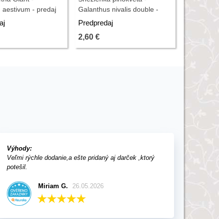
aestivum - predaj
Galanthus nivalis double -
mix - pred
- 2 ks
predaj cibuľovín - 3 ks
aj
Predpredaj
Predpreda
2,60 €
14,16 €
Výhody:
Veľmi rýchle dodanie,a ešte pridaný aj darček ,ktorý
potešil.
Miriam G.
26.05.2026