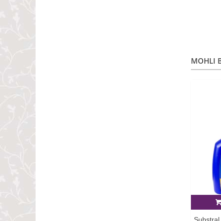
MOHLI B
Substral