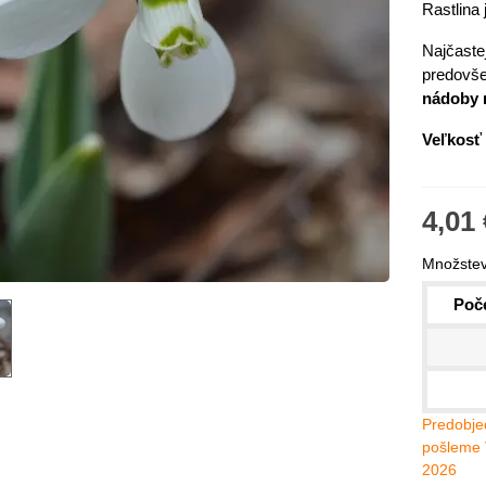
Rastlina 
Najčaste
predovš
nádoby 
Veľkosť 
4,01 
Množstev
Poče
IO Kaleráb Dyna - Brassica
leracea var....
,55 €
ornica plnokvetá Amarantia -
Predobjed
ippeastrum -...
pošleme 
2026
,05 €