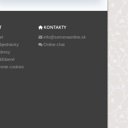
T
KONTAKTY
et
info@semenaonline.sk
bjednávky
Online chat
dresy
bľúbené
enie cookies