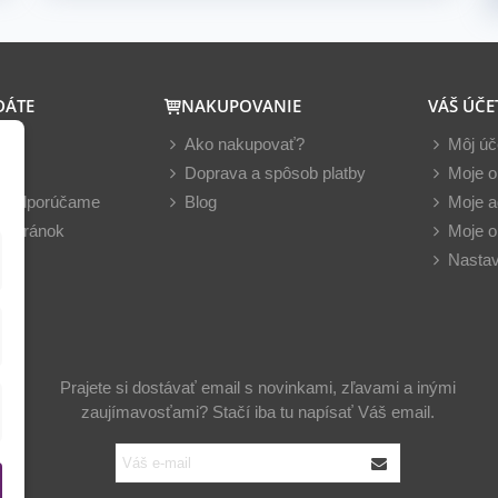
DÁTE
NAKUPOVANIE
VÁŠ ÚČE
y
Ako nakupovať?
Môj úč
nky
Doprava a spôsob platby
Moje o
z odporúčame
Blog
Moje a
 stránok
Moje o
Nastav
Prajete si dostávať email s novinkami, zľavami a inými
zaujímavosťami? Stačí iba tu napísať Váš email.