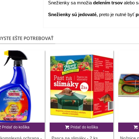
Snežienky sa množia
delením trsov
alebo s
Snežienky sú jedovaté,
preto je nutné byť
p
YSTE EŠTE POTREBOVAŤ
Pridať do košíka
Pridať do košíka
 komplexná ochrana -
Pasca na slimáky - 2 ks
Nožnice n