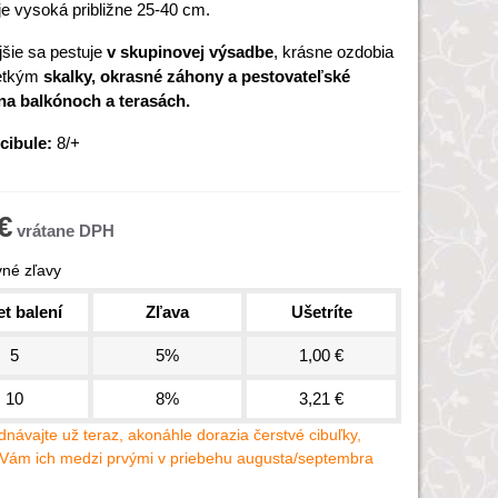
je vysoká približne 25-40 cm.
jšie sa pestuje
v skupinovej výsadbe
, krásne ozdobia
etkým
skalky, okrasné záhony a pestovateľské
na balkónoch a terasách.
cibule:
8/+
€
né zľavy
t balení
Zľava
Ušetríte
5
5%
1,00 €
10
8%
3,21 €
návajte už teraz, akonáhle dorazia čerstvé cibuľky,
Vám ich medzi prvými v priebehu augusta/septembra