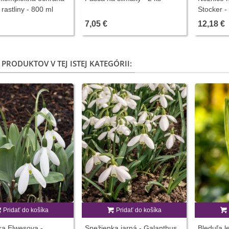
rastliny - 800 ml
Stocker -
7,05 €
12,18 €
 PRODUKTOV V TEJ ISTEJ KATEGÓRII:
Pridať do košíka
Pridať do košíka
ka Elwesova -
Snežienka jarná - Galanthus
Bleduľa l