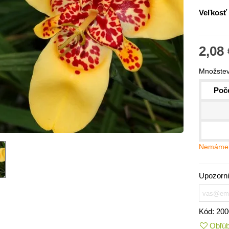
Veľkosť 
2,08 
Množstev
Poče
Nemáme 
IO Kaleráb Dyna - Brassica
leracea var....
Upozorni
,55 €
ornica plnokvetá Amarantia -
ippeastrum -...
Kód:
200
,05 €
Obľú