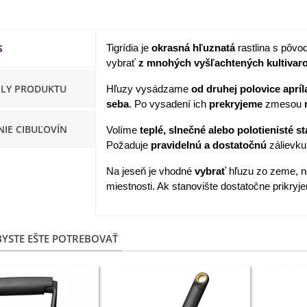
apucínka nízka - Alaska Mix
 Tropaeolum nanum...
S
Tigrídia je
okrasná hľuznatá
rastlina s pôv
,98 €
vybrať
z mnohých vyšľachtených kultivar
akanka Virtus F1 -
ILY PRODUKTU
Hľuzy vysádzame
od druhej polovice apríl
ichorium intybus - predaj...
seba
. Po vysadení ich
prekryjeme
zmesou
,20 €
NIE CIBUĽOVÍN
Volíme
teplé, slnečné alebo polotienisté 
Požaduje
pravidelnú a dostatočnú
zálievku
edmokráska obyčajná
užové odtiene - Bellis...
Na jeseň je vhodné
vybrať
hľuzu zo zeme, 
,57 €
miestnosti. Ak stanovište dostatočne prikryje
skerník plnokvetý modrý -
anunculus asiaticus...
YSTE EŠTE POTREBOVAŤ
,82 €