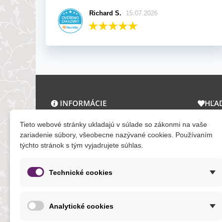
Richard S.
15.07.2026
INFORMÁCIE
HĽA
O nás a kontakt
Zľav
Tieto webové stránky ukladajú v súlade so zákonmi na vaše
Obchodné podmienky
Novi
zariadenie súbory, všeobecne nazývané cookies. Používaním
týchto stránok s tým vyjadrujete súhlas.
Ochrana osobných údajov
Tera
Reklamačný poriadok
Mapa
Formuláre
Technické cookies
O cookies
Analytické cookies
NOVINKY