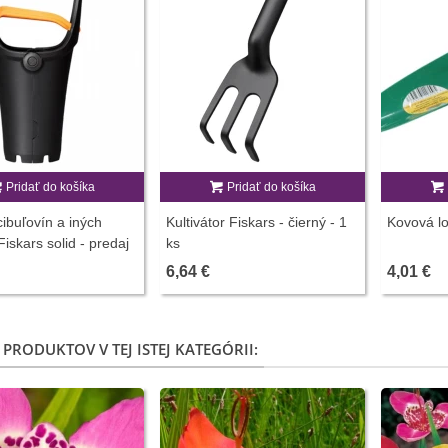
Pridať do košíka
Pridať do košíka
ibuľovín a iných
Kultivátor Fiskars - čierný - 1
Kovová lo
 Fiskars solid - predaj
ks
teľských pomôcok -
6,64 €
4,01 €
 PRODUKTOV V TEJ ISTEJ KATEGÓRII: