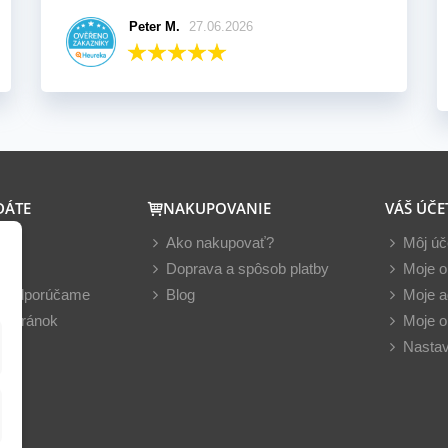
Peter M.
27.06.2026
DÁTE
NAKUPOVANIE
VÁŠ ÚČE
y
Ako nakupovať?
Môj úč
nky
Doprava a spôsob platby
Moje o
z odporúčame
Blog
Moje a
 stránok
Moje o
Nastav