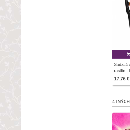
Sadzač c
rastlín -
pestova
17,76 €
1 ks
4 INÝCH