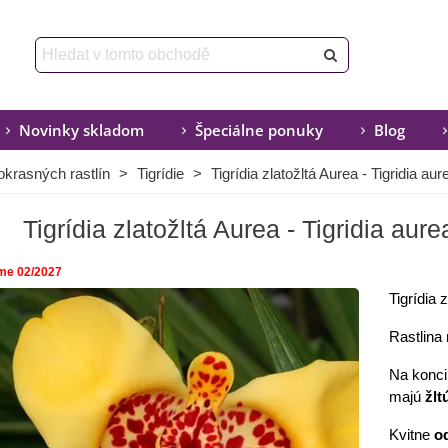
Novinky skladom
Špeciálne ponuky
Blog
okrasných rastlín
>
Tigrídie
>
Tigrídia zlatožltá Aurea - Tigridia aur
Tigrídia zlatožltá Aurea - Tigridia aure
me 02/2027
Tigrídia 
Rastlin
Na konci
majú
žlt
Kvitne
o