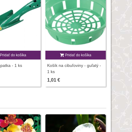
Pridať do košíka
Pridať do košíka
P
patka - 1 ks
Košík na cibuľoviny - guľatý -
Košík na c
1 ks
16 x 16 c
1,01 €
0,96 €