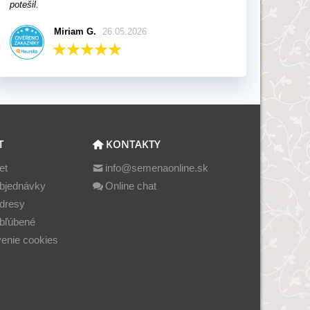
potešil.
Miriam G.
26.05.2026
T
KONTAKTY
et
info@semenaonline.sk
bjednávky
Online chat
dresy
bľúbené
enie cookies