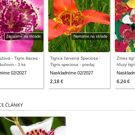
Nemáme na sklade
Nemáme na sklade
užová - Tigris lilacea -
Tigrica červená Speciosa -
Zmes tigrí
buľovín - 3 ks
Tigris speciosa - predaj
hľuzy tigr
cibuľovín - 3 ks
níme 02/2027
Naskladníme 02/2027
Naskladn
2,18 €
6,24 €
CE ČLÁNKY