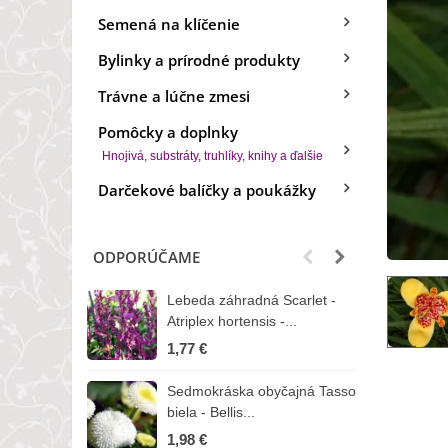
Semená na klíčenie
Bylinky a prírodné produkty
Trávne a lúčne zmesi
Pomôcky a doplnky
Hnojivá, substráty, truhlíky, knihy a ďalšie
Darčekové balíčky a poukážky
ODPORÚČAME
Lebeda záhradná Scarlet -
B
Atriplex hortensis -...
o
1,77 €
3
Sedmokráska obyčajná Tasso
Z
biela - Bellis...
H
1,98 €
7