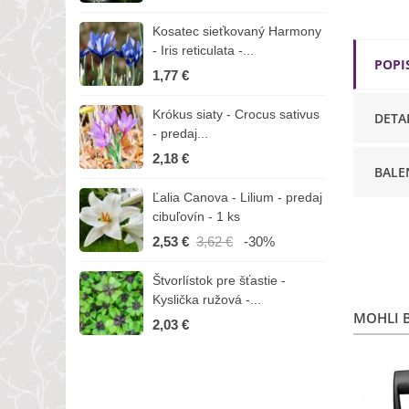
Kosatec sieťkovaný Harmony
K
- Iris reticulata -...
-
POPI
1,77 €
1
Krókus siaty - Crocus sativus
Č
DETA
- predaj...
C
2,18 €
3
BALE
Ľalia Canova - Lilium - predaj
S
cibuľovín - 1 ks
r
2,53 €
3,62 €
-30%
1
Štvorlístok pre šťastie -
I
Kyslička ružová -...
R
MOHLI B
2,03 €
1