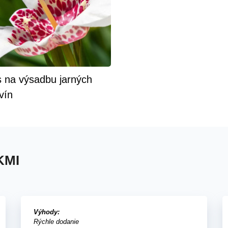
s na výsadbu jarných
vín
KMI
Výhody:
Rýchle dodanie