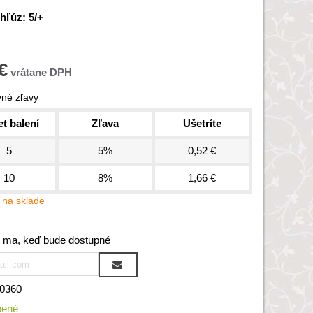
hľúz: 5/+
€
né zľavy
t balení
Zľava
Ušetríte
5
5%
0,52 €
10
8%
1,66 €
na sklade
 ma, keď bude dostupné
0360
bené