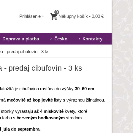
0
Nákupný košík
-
0,00 €
Prihlásenie
Doprava a platba
Česko
Kontakty
ea - predaj cibuľovín - 3 ks
a - predaj cibuľovín - 3 ks
zlatožltá je cibuľovina rastúca do výšky
30–60 cm
.
a má
mečovité až kopijovité
listy s výraznou žilnatinou.
 stonky vyrastajú
až 4 miskovité
kvety, ktoré
ú
farbu s
červeným
bodkovaným
stredom.
d júla do septembra
.