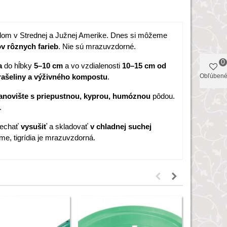
odom v Strednej a Južnej Amerike. Dnes si môžeme
ov
rôznych farieb
. Nie sú mrazuvzdorné.
0
a
do hĺbky
5–10 cm
a vo vzdialenosti
10–15 cm od
Obľúben
rašeliny a výživného kompostu
.
stanovište s priepustnou, kyprou, humóznou
pôdou.
.
nechať
vysušiť
a skladovať
v chladnej suchej
me, tigrídia je mrazuvzdorná.