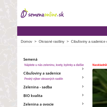
Domov
>
Okrasné rastliny
>
Cibuľoviny a sadenice 
Semená
Nájdete u nás zeleninu, kvety, bylinky a ďalšie
Naskladní
Cibuľoviny a sadenice
Pestrý výber okrasných rastlín
Zelenina - sadba
BIO kvalita
Zelenina a ovocie