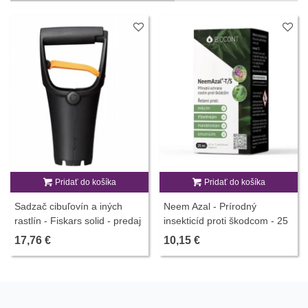
Pridať do košíka
Pridať do košíka
Sadzač cibuľovín a iných
Neem Azal - Prírodný
rastlín - Fiskars solid - predaj
insekticíd proti škodcom - 25
pestovateľských pomôcok -
ml
17,76 €
10,15 €
1 ks