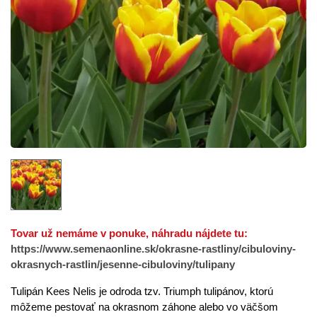
Tovar už nemáme v ponuke, náhradu nájdete tu:
https://www.semenaonline.sk/okrasne-rastliny/cibuloviny-
okrasnych-rastlin/jesenne-cibuloviny/tulipany
Tulipán Kees Nelis je odroda tzv. Triumph tulipánov, ktorú
môžeme pestovať na okrasnom záhone alebo vo väčšom