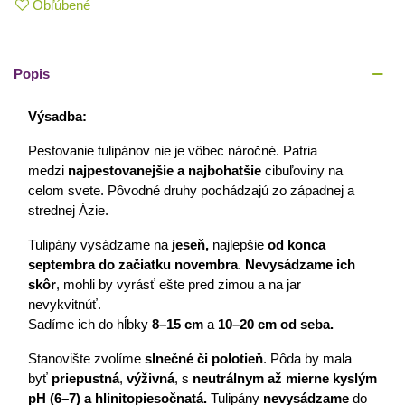
Obľúbené
Popis
Výsadba:
Pestovanie tulipánov nie je vôbec náročné. Patria
medzi
najpestovanejšie
a
najbohatšie
cibuľoviny na
celom svete. Pôvodné druhy pochádzajú zo západnej a
strednej Ázie.
Tulipány vysádzame na
jeseň,
najlepšie
od konca
septembra do začiatku novembra
.
Nevysádzame ich
skôr
, mohli by vyrásť ešte pred zimou a na jar
nevykvitnúť.
Sadíme ich do hĺbky
8–15 cm
a
10–20 cm od seba.
Stanovište zvolíme
slnečné
či
polotieň
. Pôda by mala
byť
priepustná
,
výživná
, s
neutrálnym až mierne kyslým
pH (6–7) a hlinitopiesočnatá.
Tulipány
nevysádzame
do