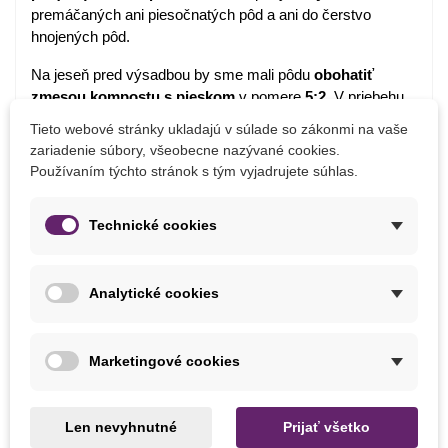
premáčaných ani piesočnatých pôd a ani do čerstvo
hnojených pôd.
Na jeseň pred výsadbou by sme mali pôdu
obohatiť
zmesou kompostu s pieskom
v pomere
5:2
. V priebehu
pestovania hnojíme
pravidelne
každých 14 dní
hnojivom
Tieto webové stránky ukladajú v súlade so zákonmi na vaše
na cibuľoviny alebo tekutými slepačincami.
zariadenie súbory, všeobecne nazývané cookies.
Používaním týchto stránok s tým vyjadrujete súhlas.
Tulipány vyžadujú
pravidelnú
zálievku, pôda by mala
byť
stále
vlhká
.
Technické cookies
Po odkvitnutí
v
priebehu
júna
cibuľky
vyberieme
,
očistíme
a
schováme do prievanu. Nemali by byť vlhké. Potom ich
Analytické cookies
uložíme do miestnosti s teplotou 15 °C a pravidelne ich
kontrolujeme.
Marketingové cookies
Ďalší rok ich
vysádzame na iné stanovište.
Len nevyhnutné
Prijať všetko
Detaily produktu