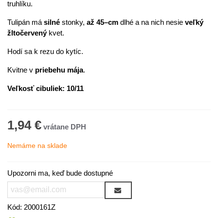
truhlíku.
Tulipán má
silné
stonky,
až 45–cm
dlhé a na nich nesie
veľký
žltočervený
kvet.
Hodí sa k rezu do kytíc.
Kvitne v
priebehu
mája
.
Veľkosť cibuliek: 10/11
1,94 €
Nemáme na sklade
Upozorni ma, keď bude dostupné
Kód:
2000161Z