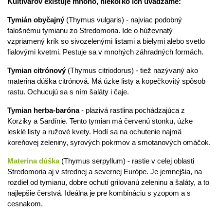
Kultivarov existuje mnoho, niekoľko ich uvádzame:
Tymián obyčajný
(Thymus vulgaris) - najviac podobný
falošnému tymianu zo Stredomoria. Ide o húževnatý
vzpriamený krík so sivozelenými listami a bielymi alebo svetlo
fialovými kvetmi. Pestuje sa v mnohých záhradných formách.
Tymian citrónový
(Thymus citriodorus) - tiež nazývaný ako
materina dúška citrónová. Má úzke listy a kopečkovitý spôsob
rastu. Ochucujú sa s ním šaláty i čaje.
Tymian herba-baróna
- plazivá rastlina pochádzajúca z
Korziky a Sardínie. Tento tymian má červenú stonku, úzke
lesklé listy a ružové kvety. Hodí sa na ochutenie najmä
koreňovej zeleniny, syrových pokrmov a smotanových omáčok.
Materina dúška
(Thymus serpyllum) - rastie v celej oblasti
Stredomoria aj v strednej a severnej Európe. Je jemnejšia, na
rozdiel od tymianu, dobre ochutí grilovanú zeleninu a šaláty, a to
najlepšie čerstvá. Ideálna je pre kombináciu s yzopom a s
cesnakom.