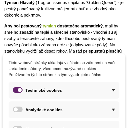
Tymian Hlavatý
(Tragrantissimus capitatus 'Golden Queen') - je
pestrý panašovaný kultivar, má jemnú chuť a je vhodný ako
dekorácia pokrmov.
Aby bol pestovaný
tymian
dostatočne aromatický,
mali by
sme ho zasadiť na teplé a slnečné stanovisko - vhodné sú aj
svahy a terasovité záhony, kde dlhodobo pestovaný tymián
navyše pôsobí ako zábrana erózie (odplavovanie pôdy). Na
stanovisku vydrží až desať rokov. Má rád
priepustnú piesčitú
pôdu s dostatočnou zásobou vápnika.
Dariť sa mu nebude
Tieto webové stránky ukladajú v súlade so zákonmi na vaše
na miestach, kde je pôda zamokrená a kyslá.
Neznáša
zariadenie súbory, všeobecne nazývané cookies.
priame
hnojenie
maštaľným hnojom
ani iným silnejším
Používaním týchto stránok s tým vyjadrujete súhlas.
organickým hnojivom.
Semienka tymianu
vysievame
od
polovice februára,
v polovici mája potom vysadíme sadeničky
na záhony. Listy trháme podľa potreby - čím častejšie, tým
Technické cookies
lepšie, pretože inak sa môžu vetvičky vyťahovať a drevnatieť.
Na sušenie rastliny zberáme tesne pred rozkvetom.
Analytické cookies
Je významný obsahom silíc, trieslovín a horčín.
Je
vynikajúcim korením na mäso a do omáčok
, dobre sa tiež
uplatní ako prísada do rôznych zeleninových šalátov, na pizzu,