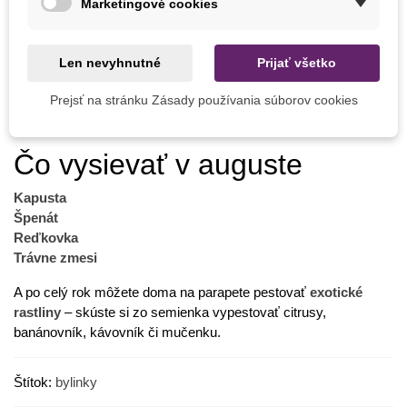
Marketingové cookies
k pečeným zemiakom, vyprážaným hubám i do hustých
polievok.
Len nevyhnutné
Prijať všetko
Rastlina má aj liečivé účinky:
upravuje trávenie, podporuje
tvorbu žlče, uvoľňuje silný kašeľ, pôsobí ako antiseptikum, býva
Prejsť na stránku Zásady používania súborov cookies
významnou zložkou ústnych vôd, zubných pást alebo
kúpeľových zmesí.
Čo vysievať v auguste
Kapusta
Špenát
Reďkovka
Trávne zmesi
A po celý rok môžete doma na parapete pestovať
exotické
rastliny
– skúste si zo semienka vypestovať citrusy,
banánovník, kávovník či mučenku.
Štítok:
bylinky