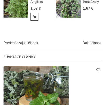
Anglická
francúzsky
zima -
letný -
1,57 €
1,67 €
Thymus...
Thymus...
Pridať do košíka
Predchádzajúci článok
Ďalší článok
SÚVISIACE ČLÁNKY