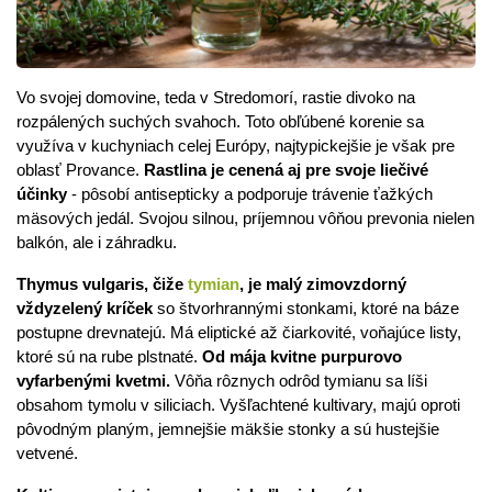
Vo svojej domovine, teda v Stredomorí, rastie divoko na
rozpálených suchých svahoch. Toto obľúbené korenie sa
využíva v kuchyniach celej Európy, najtypickejšie je však pre
oblasť Provance.
Rastlina je cenená aj pre svoje liečivé
účinky
- pôsobí antisepticky a podporuje trávenie ťažkých
mäsových jedál. Svojou silnou, príjemnou vôňou prevonia nielen
balkón, ale i záhradku.
Thymus vulgaris, čiže
tymian
, je malý zimovzdorný
vždyzelený kríček
so štvorhrannými stonkami, ktoré na báze
postupne drevnatejú. Má eliptické až čiarkovité, voňajúce listy,
ktoré sú na rube plstnaté.
Od mája kvitne purpurovo
vyfarbenými kvetmi.
Vôňa rôznych odrôd tymianu sa líši
obsahom tymolu v siliciach. Vyšľachtené kultivary, majú oproti
pôvodným planým, jemnejšie mäkšie stonky a sú hustejšie
vetvené.