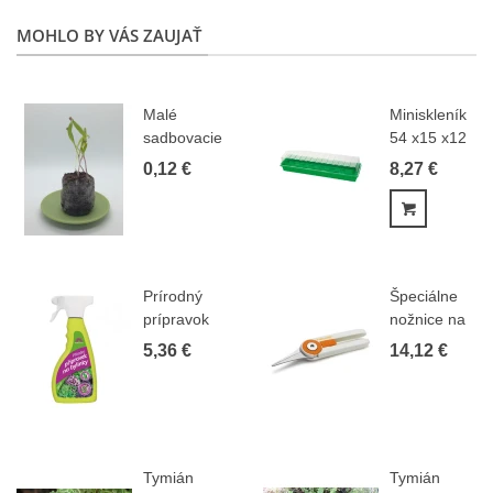
MOHLO BY VÁS ZAUJAŤ
Malé
Miniskleník
sadbovacie
54 x15 x12
tablety -
cm
0,12 €
8,27 €
Jiffy -...
Pridať do
Prírodný
Špeciálne
prípravok
nožnice na
na bylinky -
bylinky a
5,36 €
14,12 €
500 ml
kvety...
Tymián
Tymián