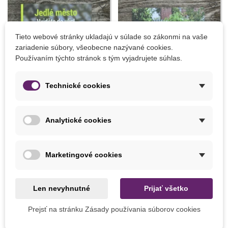
Tieto webové stránky ukladajú v súlade so zákonmi na vaše
zariadenie súbory, všeobecne nazývané cookies.
Používaním týchto stránok s tým vyjadrujete súhlas.
Technické cookies
Analytické cookies
Pridať do košíka
Pridať do košíka
Jedlé mesto - Vyjdite do ulíc -
Vertikálne zeleninové
Kazda - predaj kníh - 1 ks
záhradky - Grada - predaj
Marketingové cookies
kníh - 1 ks
8,83 €
8,78 €
Len nevyhnutné
Prijať všetko
8 INÝCH PRODUKTOV V TEJ ISTEJ KATEGÓRII:
Prejsť na stránku Zásady používania súborov cookies