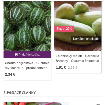
Zľava
-20%
Nemáme na sklade
Pridať do košíka
Zeleninový melón - Carosello
Baresey - Cucumis flexuosus
Uhorka angreštová - Cucumis
- predaj semien melónovej
1,91 €
2,39 €
myriocarpus - predaj semien
uhorky - 7 ks
- 6 ks
2,34 €
SÚVISIACE ČLÁNKY