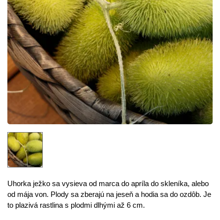
Uhorka
ježko sa vysieva od marca do apríla do skleníka, alebo
od mája von. Plody sa zberajú na jeseň a hodia sa do ozdôb. Je
to plazivá rastlina
s
plodmi
dlhými
až
6
cm
.