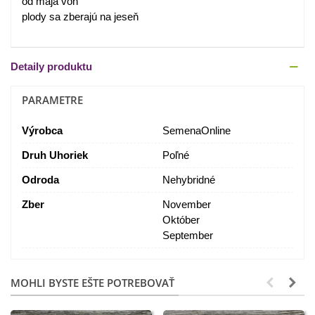
od mája von
plody sa zberajú na jeseň
Detaily produktu
PARAMETRE
Výrobca
SemenaOnline
Druh Uhoriek
Poľné
Odroda
Nehybridné
Zber
November
Október
September
MOHLI BYSTE EŠTE POTREBOVAŤ