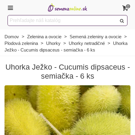
0
Domov
>
Zelenina a ovocie
>
Semená zeleniny a ovocie
>
Plodová zelenina
>
Uhorky
>
Uhorky netradičné
>
Uhorka
Ježko - Cucumis dipsaceus - semiačka - 6 ks
Uhorka Ježko - Cucumis dipsaceus -
semiačka - 6 ks