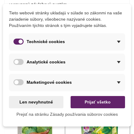
vyrovnaný závlahový systém
výsev polovica apríla-polovica mája
Tieto webové stránky ukladajú v súlade so zákonmi na vaše
predpestovanie 3-4 týždne pred termínom výsadby
zariadenie súbory, všeobecne nazývané cookies.
pred výsevom namočiť na 12 hodín do vody
Používaním týchto stránok s tým vyjadrujete súhlas.
dostatok slnka
Technické cookies
Detaily produktu
Analytické cookies
MOHLI BYSTE EŠTE POTREBOVAŤ
Marketingové cookies
Len nevyhnutné
Prijať všetko
Prejsť na stránku Zásady používania súborov cookies