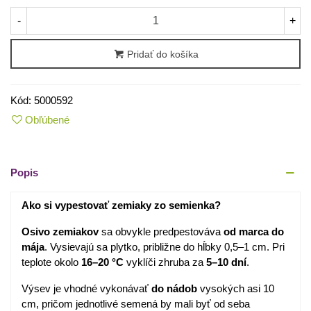
-
+
Pridať do košíka
Kód:
5000592
Obľúbené
Popis
Ako si vypestovať zemiaky zo semienka?
Osivo zemiakov
sa obvykle predpestováva
od marca do
mája
. Vysievajú sa plytko, približne do hĺbky 0,5–1 cm. Pri
teplote okolo
16–20 °C
vyklíči zhruba za
5–10 dní
.
Výsev je vhodné vykonávať
do nádob
vysokých asi 10
cm, pričom jednotlivé semená by mali byť od seba