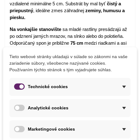
vzdialené minimálne 5 cm. Substrát by mal byť
čistý a
priepustný
, ideálne zmes záhradnej
zeminy, humusu a
piesku.
Na vonkajšie stanovište
sa mladé rastliny presádzajú až
po odznení jarných mrazov, na slnko alebo do polotieňa.
Odporúčaný spon je približne
75 cm
medzi riadkami a asi
35 cm medzi rastlinami.
Tieto webové stránky ukladajú v súlade so zákonmi na vaše
Počas rastu je dôležité
pravidelne odstraňovať burinu
a
zariadenie súbory, všeobecne nazývané cookies.
rastliny prihŕňať, aby sa hľuzy netvorili na povrchu pôdy.
Používaním týchto stránok s tým vyjadrujete súhlas.
Zálievka by mala byť
rovnomerná
, najmä v období, keď
Technické cookies
sa začínajú
vytvárať hľuzy.
Analytické cookies
Detaily produktu
PARAMETRE
Marketingové cookies
Farba Kvetu
Fialová