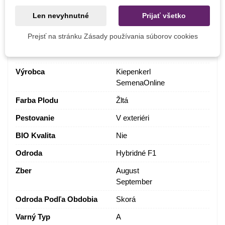
Výsev
Apríl
Len nevyhnutné
Prijať všetko
Máj
Prejsť na stránku Zásady používania súborov cookies
Stanovište
Polotieň
Slnečné
Výrobca
Kiepenkerl
SemenaOnline
Farba Plodu
Žltá
Pestovanie
V exteriéri
BIO Kvalita
Nie
Odroda
Hybridné F1
Zber
August
September
Odroda Podľa Obdobia
Skorá
Varný Typ
A