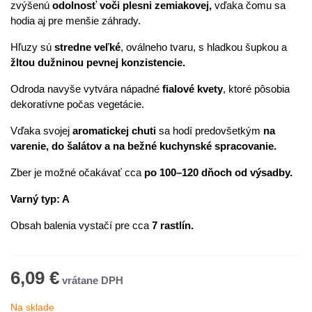
zvýšenú
odolnosť voči plesni zemiakovej,
vďaka čomu sa
hodia aj pre menšie záhrady.
Hľuzy sú
stredne veľké
, oválneho tvaru, s hladkou šupkou a
žltou dužninou pevnej konzistencie.
Odroda navyše vytvára nápadné
fialové kvety
, ktoré pôsobia
dekoratívne počas vegetácie.
Vďaka svojej
aromatickej chuti
sa hodí predovšetkým
na
varenie, do šalátov a na bežné kuchynské spracovanie.
Zber je možné očakávať cca
po 100–120 dňoch od výsadby.
Varný typ: A
Obsah balenia vystačí pre cca
7 rastlín.
6,09 €
Na sklade