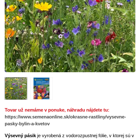
Tovar už nemáme v ponuke, náhradu nájdete tu:
https://www.semenaonline.sk/okrasne-rastliny/vysevne-
pasky-bylin-a-kvetov
Výsevný pásik
je vyrobená z vodorozpustnej fólie, v ktorej sú v