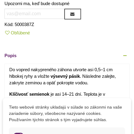
Upozorni ma, keď bude dostupné
Kód:
5000387Z
Obľúbené
Popis
Do vopred nakypreného záhona utvorte asi 0,5–1 cm
hlbokej ryhy a vložte
výsevný pásik
. Následne zalejte,
zakryte zeminou a opäť pokropte vodou.
Klíčivosť semienok
je asi 14–21 dní. Teplota je v
rozmedzí 15–25 °C.
Tieto webové stránky ukladajú v súlade so zákonmi na vaše
Rozostupy medzi pásikmi by mali byť
okolo 30 cm.
zariadenie súbory, všeobecne nazývané cookies.
Používaním týchto stránok s tým vyjadrujete súhlas.
Detaily produktu