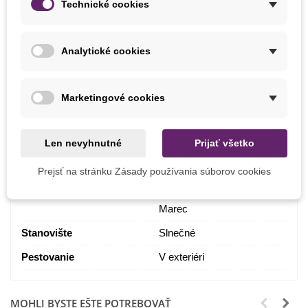
Technické cookies
PARAMETRE
Analytické cookies
Doba Kvitnutia
August
Júl
Október
Marketingové cookies
September
Výška Rastliny
90 - 120 cm
Len nevyhnutné
Prijať všetko
Farba Kvetu
Zmes farieb
Prejsť na stránku Zásady používania súborov cookies
Výsev
Apríl
Máj
Marec
Stanovište
Slnečné
Pestovanie
V exteriéri
MOHLI BYSTE EŠTE POTREBOVAŤ