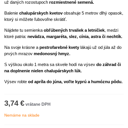
už daných rozostupoch
rozmiestnené semená.
Balenie
chalupárskych kvetov
obsahuje 5 metrov dlhý opasok,
ktorý si môžete ľubovoľne skrátiť.
Nájdete tu semienka
obľúbených trvaliek a letničiek
, medzi
ktoré patria:
nevädza, margaréta, slez, cínia, astra či nechtík.
Na svoje krásne a
pestrofarebné kvety
lákajú už od júla až do
prvých mrazov
medonosný hmyz.
S výškou okolo 1 metra sa skvele hodí na výsev
do záhrad či
na doplnenie nielen chalupárskych lúk.
Výsev robte
od apríla do júna, voľte kyprú a humóznu pôdu.
3,74 €
Nemáme na sklade